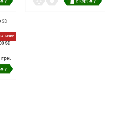
зину
В корзину
в
 НАЛИЧИИ
00 SD
 грн.
зину