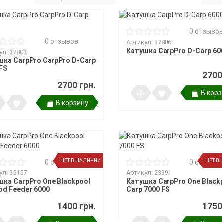
ры поклевки
ки
та
и держатели
0 отзыво
0 отзывов
Артикул: 37806
Катушка CarpPro D-Carp 60
ул: 37803
 подставок и
шка CarpPro CarpPro D-Carp
FS
2700
2700 грн.
В кор
В корзину
НЕТ В НАЛИЧИИ
НЕТ В
0 отзывов
0 отзыво
ул: 35157
Артикул: 23391
шка CarpPro One Blackpool
Катушка CarpPro One Black
od Feeder 6000
Carp 7000 FS
1400 грн.
1750