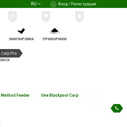
RU
Вход / Регистрация
М
ЭКИПИРОВКА
ПРИКОРМКИ
Carp Pro
ОИСК
l Method Feeder
One Blackpool Carp