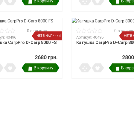
В корзину
В кор
0 отзывов
0 отзыво
НЕТ В НАЛИЧИИ
НЕТ В
ул: 40496
Артикул: 40495
шка CarpPro D-Carp 8000 FS
Катушка CarpPro D-Carp 80
2680 грн.
2800
В корзину
В кор