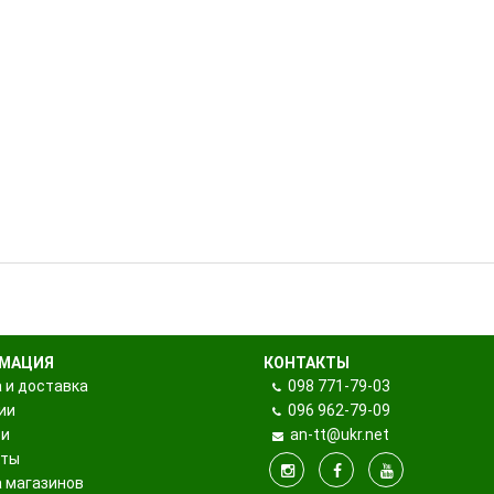
МАЦИЯ
КОНТАКТЫ
 и доставка
098
771-79-03
ии
096
962-79-09
ти
an-tt@ukr.net
кты
 магазинов