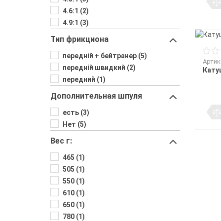
4.6:1 (2)
4.9:1 (3)
Тип фрикциона
передній + бейтранер (5)
Артик
передній швидкий (2)
Кату
передний (1)
Дополнительная шпуля
есть (3)
Нет (5)
Вес г:
465 (1)
505 (1)
550 (1)
610 (1)
650 (1)
780 (1)