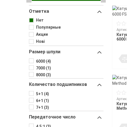
Воблеры
Джиг-ріг
Подставки
Сигнализато
Чехлы и сум
Грузила
Треноги
Fanatik
спиннингис
Поводковый материал
Подставки 
Отметка
Держатели
Fisher Club
Аксессуары для монтажа
Род-поды
SinkFish
Ведра
Крючки фидерные
Нет
Подставки
Сита
Бузбары
Популярные
Артик
Аксессуары для
Акции
Кату
держателей
6000 
Нові
Размер шпули
6000 (4)
7000 (1)
8000 (3)
Количество подшипников
5+1 (4)
Артик
6+1 (1)
Кату
7+1 (3)
Meth
Передаточное число
4.5:1 (3)