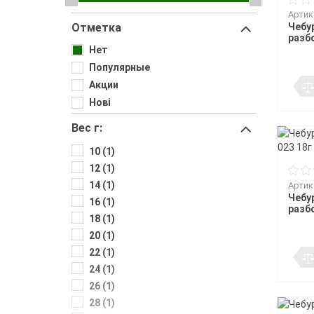
Воблеры
Джиг-ріг
Подставки
Сигнализато
Чехлы и сум
Грузила
Артик
Треноги
Fanatik
спиннингис
Поводковый материал
Подставки 
Отметка
Чебур
Держатели
Fisher Club
Аксессуары для монтажа
разбо
Род-поды
SinkFish
Ведра
Крючки фидерные
Нет
Подставки
Сита
Бузбары
Популярные
Аксессуары для
Акции
держателей
Нові
Вес г:
10 (1)
12 (1)
14 (1)
Артик
Чебур
16 (1)
разбо
18 (1)
20 (1)
22 (1)
24 (1)
26 (1)
28 (1)