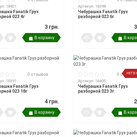
ры поклевки
ки
ул: 18401
Артикул: 18398
та
и держатели
ашка Fanatik Груз
Чебурашка Fanatik Груз
рной 023 4г
разборной 023 6г
3 грн.
3
 подставок и
В корзину
В кор
НЕТ В
0 отзывов
0 отзыво
ул: 18391
Артикул: 18400
ашка Fanatik Груз
Чебурашка Fanatik Груз
рной 023 18г
разборной 023 3г
4 грн.
2
В корзину
В кор