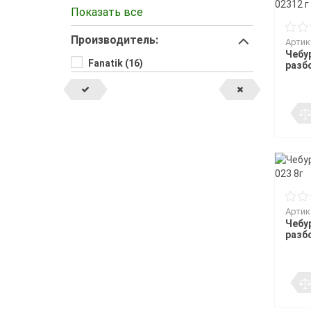
3 (1)
Показать все
4 (1)
Производитель:
5 (1)
Артик
Чебур
6 (1)
Fanatik (16)
разбо
7 (1)
8 (1)
Артик
Чебур
разбо