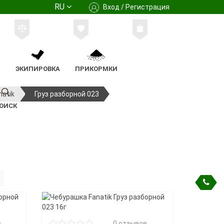
RU
Вход / Регистрация
М
ЭКИПИРОВКА
ПРИКОРМКИ
natik
Груз разборной 023
ОИСК
в
0 отзывов