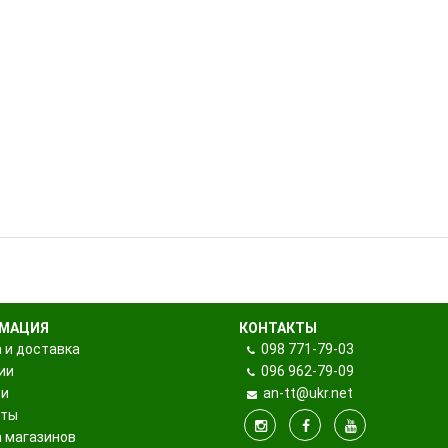
ры поклевки
ки
та
и держатели
 подставок и
МАЦИЯ
КОНТАКТЫ
 и доставка
098
771-79-03
ии
096
962-79-09
ти
an-tt@ukr.net
кты
 магазинов