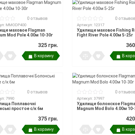
0 отзывов
0 отзыво
ул: MMODP400
Артикул: 12317
ище маховое Flagman
Удилище маховое Fishing R
um Mod Pole 4.00м 10-30г
Fight River Pole 4.00м 5-25г
325 грн.
360
В корзину
В кор
0 отзывов
0 отзыво
ул: 7990
Артикул: 37997
лища Поплавочні
Удилище болонское Flagm
ські простое с/к 6м
Magnum Mod Bolo 4.00м 10-
375 грн.
420
В корзину
В кор