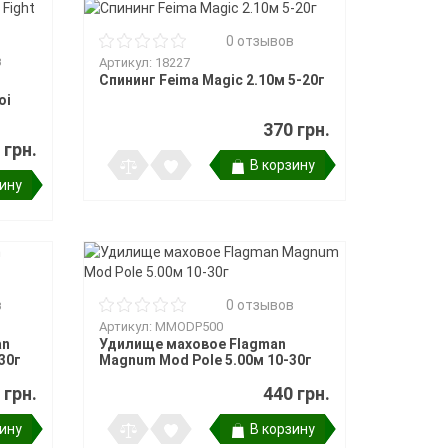
0 отзывов
в
Артикул: 18227
Спининг Feima Magic 2.10м 5-20г
oi
370 грн.
 грн.
В корзину
зину
в
0 отзывов
Артикул: MMODP500
an
Удилище маховое Flagman
30г
Magnum Mod Pole 5.00м 10-30г
 грн.
440 грн.
зину
В корзину