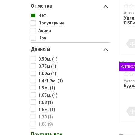
Воблеры
Джиг-ріг
Подставки
Сигнализато
Чехлы и сум
Грузила
Отметка
Треноги
Fanatik
спиннингис
Поводковый материал
Подставки 
Держатели
Артик
Fisher Club
Аксессуары для монтажа
Нет
Род-поды
Удил
SinkFish
Ведра
Крючки фидерные
Подставки
Популярные
0.50
Сита
Бузбары
Акции
Аксессуары для
держателей
Нові
Длина м
0.50м. (1)
0.75м (1)
ХИТ ПРО
1.00м (1)
Артик
1.4-1.7м. (1)
Вуди
1.5м. (1)
1.65м. (1)
1.68 (1)
1.6м. (1)
1.70 (1)
1.83 (9)
1.88 (1)
Показать все