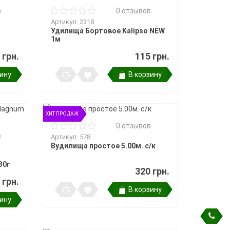
в
0 отзывов
Артикул: 2318
Удилища Бортовое Kalipso NEW
1м
 грн.
115 грн.
зину
В корзину
ХИТ ПРОДАЖ
0 отзывов
в
Артикул: 578
Вудилища простое 5.00м. с/к
30г
320 грн.
 грн.
В корзину
зину