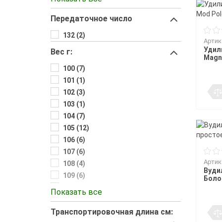
1.8м. (3)
Передаточное число
1.9 (1)
1.90 (2)
132 (2)
Артик
1.92м. (2)
Удил
Вес г:
1.98 (26)
Magn
1.98м. (4)
100 (7)
2.00 (2)
101 (1)
2.03 (5)
102 (3)
2.04 (3)
103 (1)
2.04м. (3)
104 (7)
2.06 (3)
105 (12)
2.1 (5)
106 (6)
2.10 (19)
107 (6)
2.13 (44)
Артик
108 (4)
Вуди
2.13м. (3)
109 (6)
Болон
2.16м. (1)
110 (16)
Показать все
2.19 (4)
110г. (4)
2.19м. (2)
Транспортировочная длина см:
111 (5)
2.1м. (19)