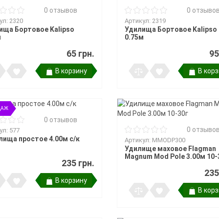
ры поклевки
ки
0 отзывов
0 отзыво
та
и держатели
ул: 2320
Артикул: 2319
ища Бортовое Kalipso
Удилища Бортовое Kalipso
м
0.75м
65 грн.
95
 подставок и
В корзину
В кор
ДАЖ
0 отзывов
0 отзыво
ул: 577
лища простое 4.00м с/к
Артикул: MMODP300
Удилище маховое Flagman
Magnum Mod Pole 3.00м 10-
235 грн.
235
В корзину
В кор