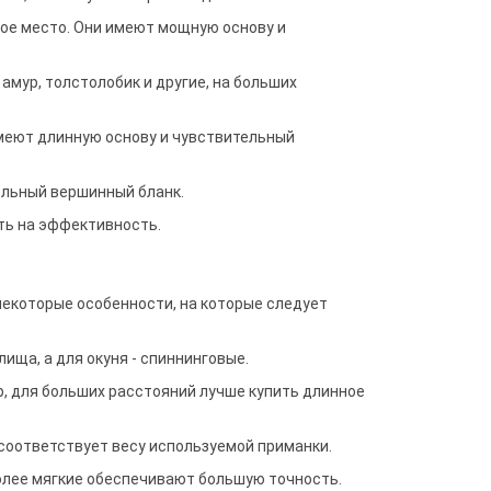
ное место. Они имеют мощную основу и
амур, толстолобик и другие, на больших
имеют длинную основу и чувствительный
ельный вершинный бланк.
ть на эффективность.
екоторые особенности, на которые следует
ища, а для окуня - спиннинговые.
р, для больших расстояний лучше купить длинное
 соответствует весу используемой приманки.
олее мягкие обеспечивают большую точность.