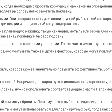
х, когда необходимо бросать кормушку с наживкой на определен
оляет рыболову легко заметить поклевку.
и. Они предназначены для ловли крупной рыбы, такой как карп, 
 три секции и специальный катушкодержатель.
на плавающую наживку, такую как черви, мотыль или зерна. Они 
заметить поклевку и быстро подсечь.
справляться с жесткими условиями. Также часто имеют чувствит
ходимо учитывать также и другие факторы, которые могут повлия
вли, которое может значительно повысить эффективность. Вот н
снастей. Например, для карпа нужно использовать карповые удил
есь ловить, нужно использовать соответствующие снасти. Наприме
ый они могут бросить. Поэтому важно выбирать изделие, которое
ть и могут использоваться для ловли крупных рыб, тогда как б