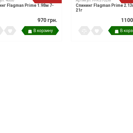
ул: 4606
Артикул: FPRS702M
ры поклевки
ки
нг Flagman Prime 1.98м 7-
Спининг Flagman Prime 2.13
та
и держатели
21г
970 грн.
1100
В корзину
В кор
 подставок и