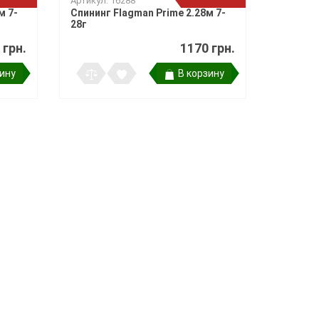
Артикул: 16288
м 7-
Спининг Flagman Prime 2.28м 7-
28г
 грн.
1170 грн.
зину
В корзину