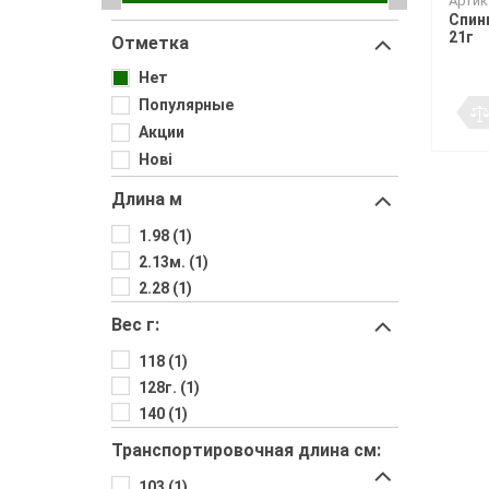
Воблеры
Артик
Джиг-ріг
Подставки
Сигнализато
Чехлы и сум
Грузила
Спини
Треноги
Fanatik
спиннингис
Поводковый материал
Подставки 
21г
Отметка
Держатели
Fisher Club
Аксессуары для монтажа
Род-поды
SinkFish
Ведра
Крючки фидерные
Нет
Подставки
Сита
Бузбары
Популярные
Аксессуары для
Акции
держателей
Нові
Длина м
1.98 (1)
2.13м. (1)
2.28 (1)
Вес г:
118 (1)
128г. (1)
140 (1)
Транспортировочная длина см:
103 (1)