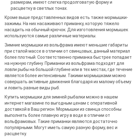
размерам, имеют слегка продолговатую форму и
расцветку в светлых тонах.
Кроме выше представленных видов есть также мормышки-
зажимы. На них насаживают приманку, которую тяжело
насадить на обычный крючок. Для изготовления мормышек
используются самые различные материалы.
Зимние мормышки из вольфрама имеют меньшие габариты
при сталой массе в отличии от свинцовых, данный материал
более плотный. Соответственно приманка быстрее попадает
на нужную глубину. Приманки из вольфрама подходят для
ловли рыбы на большой глубине или в тех местах, где течение
является более интенсивным. Такими мормышками можно
совершать активные движения благодаря их малому объему
и ловить разные виды рыб.
Купить мормышки для зимней рыбалки можно в нашем
интернет магазине по выгодным ценам с оперативной
доставкой в Ваш регион. Мормышки из свинца способны
выполнять более плавную игру в воде в отличии от
вольфрамовых. Такие приманки являются достаточно
популярными. Могут иметь самую разную форму, вес и
расцветку.