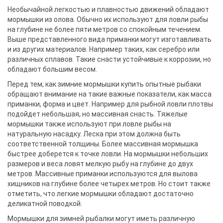
Необычайной легкостью и плавностью движений обладают
мормышки из олова. Обычно их используют для ловли рыбы
на глубине не более пяти метров со спокойным течением.
Выше представленного вида приманки могут изготавливать
и из других материалов. Например таких, как серебро или
различных сплавов. Такие снасти устойчивые к коррозии, но
обладают большим весом.
Перед тем, как зимние мормышки купить опытные рыбаки
обращают внимание на такие важные показатели, как масса
приманки, форма и цвет. Например для рыбной ловли плотвы
подойдет небольшая, но массивная снасть. Тяжелые
мормышки также используют при ловле рыбы на
натуральную насадку. Леска при этом должна быть
соответственной толщины. Более массивная мормышка
быстрее доберется к точке ловли. На мормышки небольших
размеров и веса ловят мелкую рыбу на глубине до двух
метров. Массивные приманки используются для вылова
хищников на глубине более четырех метров. Но стоит также
отметить, что легкие мормышки обладают достаточно
деликатной поводкой.
Мормышки для зимней рыбалки могут иметь различную