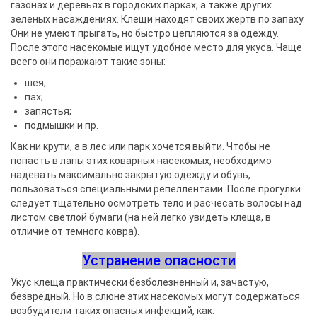
газонах и деревьях в городских парках, а также других
зеленых насаждениях. Клещи находят своих жертв по запаху.
Они не умеют прыгать, но быстро цепляются за одежду.
После этого насекомые ищут удобное место для укуса. Чаще
всего они поражают такие зоны:
шея;
пах;
запястья;
подмышки и пр.
Как ни крути, а в лес или парк хочется выйти. Чтобы не
попасть в лапы этих коварных насекомых, необходимо
надевать максимально закрытую одежду и обувь,
пользоваться специальными репеллентами. После прогулки
следует тщательно осмотреть тело и расчесать волосы над
листом светлой бумаги (на ней легко увидеть клеща, в
отличие от темного ковра).
Устранение опасности
Укус клеща практически безболезненный и, зачастую,
безвредный. Но в слюне этих насекомых могут содержаться
возбудители таких опасных инфекций, как: