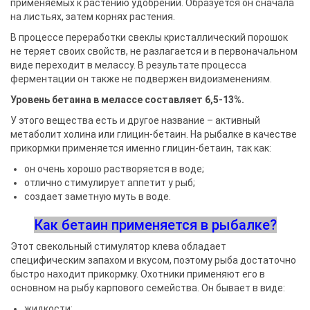
применяемых к растению удобрений. Образуется он сначала
на листьях, затем корнях растения.
В процессе переработки свеклы кристаллический порошок
не теряет своих свойств, не разлагается и в первоначальном
виде переходит в мелассу. В результате процесса
ферментации он также не подвержен видоизменениям.
Уровень бетаина в мелассе составляет 6,5-13%.
У этого вещества есть и другое название – активный
метаболит холина или глицин-бетаин. На рыбалке в качестве
прикормки применяется именно глицин-бетаин, так как:
он очень хорошо растворяется в воде;
отлично стимулирует аппетит у рыб;
создает заметную муть в воде.
Как бетаин применяется в рыбалке?
Этот свекольный стимулятор клева обладает
специфическим запахом и вкусом, поэтому рыба достаточно
быстро находит прикормку. Охотники применяют его в
основном на рыбу карпового семейства. Он бывает в виде:
жидкости;