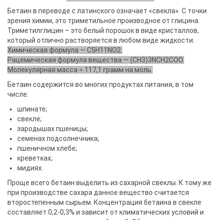
Бетаин в переводе с латинского означает «свекла». С точки
зрения химии, это триметильное производное от глицина.
Триметилглицин – это белый порошок в виде кристаллов,
который отлично растворяется в любом виде жидкости:
Химическая формула — С5H11NO2.
Рацемическая формула вещества — (CH3)3NCH2COO.
Молекулярная масса = 117,1 грамм на моль.
Бетаин содержится во многих продуктах питания, в том
числе:
шпинате;
свекле;
зародышах пшеницы;
семенах подсолнечника;
пшеничном хлебе;
креветках;
мидиях.
Проще всего бетаин выделить из сахарной свеклы. К тому же
при производстве сахара данное вещество считается
второстепенным сырьем. Концентрация бетаина в свекле
составляет 0,2-0,3% и зависит от климатических условий и