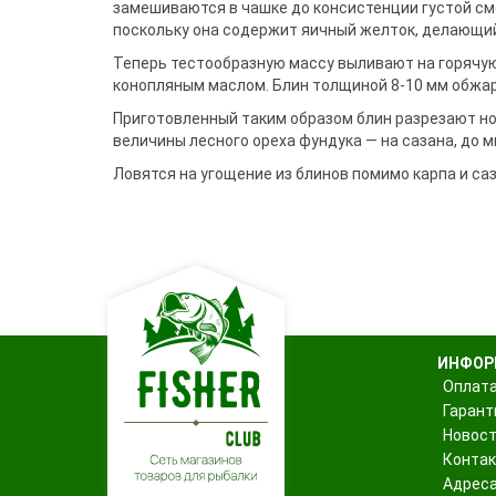
Воблеры
Джиг-ріг
Подставки
Сигнализато
замешиваются в чашке до консистенции густой сме
Чехлы и сум
Грузила
Треноги
Fanatik
поскольку она содержит яичный желток, делающий
спиннингис
Поводковый материал
Подставки 
Держатели
Fisher Club
Аксессуары для монтажа
Род-поды
Теперь тестообразную массу выливают на горячу
SinkFish
Ведра
Крючки фидерные
Подставки
конопляным маслом. Блин толщиной 8-10 мм обжари
Сита
Бузбары
Приготовленный таким образом блин разрезают но
Аксессуары для
держателей
величины лесного ореха фундука — на сазана, до м
Ловятся на угощение из блинов помимо карпа и саза
ИНФОР
Оплата
Гарант
Новос
Конта
Адреса