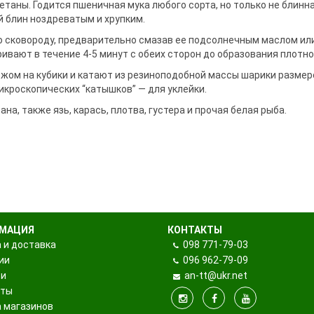
ры поклевки
таны. Годится пшеничная мука любого сорта, но только не блинна
ки
 блин ноздреватым и хрупким.
та
и держатели
ю сковороду, предварительно смазав ее подсолнечным маслом ил
вают в течение 4-5 минут с обеих сторон до образования плотно
жом на кубики и катают из резиноподобной массы шарики размер
 подставок и
икроскопических “катышков” — для уклейки.
на, также язь, карась, плотва, густера и прочая белая рыба.
МАЦИЯ
КОНТАКТЫ
 и доставка
098
771-79-03
ии
096
962-79-09
ти
an-tt@ukr.net
кты
 магазинов