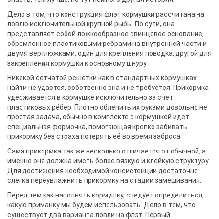
Дело в том, что конструкция флэт кормушки рассчитана на
ловлю исключительной крупной рыбы. По сути, она
представляет собой ложкообразное свинцовое основание,
обрамлённое пластиковыми ребрами на внутренней части и
двумя вертлюжками, один для крепления поводка, другой для
закрепления кормушки к основному шнуру.
Никакой сетчатой решётки как в стандартных кормушках
найти не удастся, собственно она и не требуется. Прикормка
удерживается в кормушке исключительно за счет
пластиковых рёбер. Плотно облепить их руками довольно не
простая задача, обычно в комплекте с кормушкой идет
специальная формочка, помогающая крепко забивать
прикормку без страха потерять её во время заброса.
Сама прикормка так же несколько отличается от обычной, а
именно она должна иметь более вязкую и клейкую структуру.
Для достижения необходимой консистенции достаточно
слегка переувлажнить прикормку на стадии замешивания.
Перед тем как наполнять кормушку, следует определиться,
какую приманку мы будем использовать. Дело в том, что
существует два варианта ловли на флэт. Первый