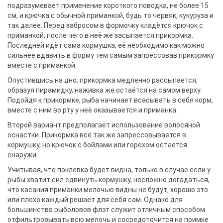
подразумевает применение короткого поводка, не более 15
см, и крючка с обычной приманкой, будь то червяк, кукуруза и
так далее. Перед забросом в формочку кладётся крючок с
приманкой, после чего в неё же засыпается прикормка.
Последней идёт сама кормушка, её необходимо как можно
сильнее вдавить в форму тем самым запрессовав прикормку
вместе с приманкой.
Опустившись на дно, прикормка медленно рассыпается,
образуя пирамидку, наживка же остаётся на самом верху.
Подойдя к прикормке, рыба начинает всасывать в себя корм,
вместе с ним во рту у неё оказывается и приманка.
Второй вариант предполагает использование волосяной
оснастки. Прикормка всё так же запрессовывается в
кормушку, но крючок с бойлами или горохом остаётся
снаружи.
Учитывая, что поклевка будет видна, только в случае если у
рыбы хватит сил сдвинуть кормушку, несложно догадаться,
что касания приманки мелочью видны не будут, хорошо это
или плохо каждый решает для себя сам. Однако для
большинства рыболовов флэт служит отличным способом
отфильтровывать всю мелочь и сосредоточится на поимке