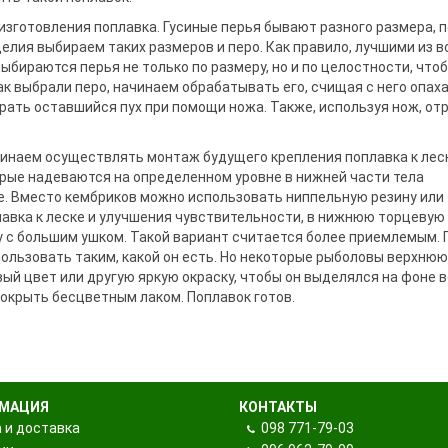
ры поклевки
ки
зготовления поплавка. Гусиные перья бывают разного размера, 
та
и держатели
лия выбираем таких размеров и перо. Как правило, лучшими из в
ыбираются перья не только по размеру, но и по целостности, что
ак выбрали перо, начинаем обрабатывать его, счищая с него опаха
рать оставшийся пух при помощи ножа. Также, используя нож, от
 подставок и
чинаем осуществлять монтаж будущего крепления поплавка к лес
орые надеваются на определенном уровне в нижней части тела
не. Вместо кембриков можно использовать ниппельную резину или
лавка к леске и улучшения чувствительности, в нижнюю торцевую
у с большим ушком. Такой вариант считается более приемлемым. 
пользовать таким, какой он есть. Но некоторые рыболовы верхнюю
й цвет или другую яркую окраску, чтобы он выделялся на фоне в
покрыть бесцветным лаком. Поплавок готов.
МАЦИЯ
КОНТАКТЫ
 и доставка
098
771-79-03