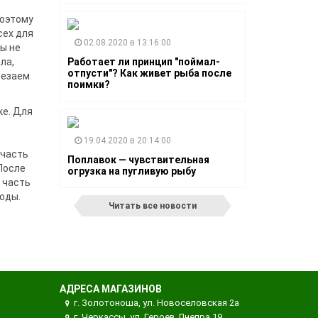
поэтому
сех для
02.08.2020 в 13:16:00
бы не
ла,
Работает ли принцип "поймал-
отпусти"? Как живет рыба после
резаем
поимки?
ке. Для
19.04.2020 в 20:14:00
 часть
Поплавок — чувствительная
После
огрузка на пугливую рыбу
 часть
оды.
Читать все новости
АДРЕСА МАГАЗИНОВ
г. Золотоноша, ул. Новоселовская 2а
г. Черкассы, ул. Героев Днепра 19