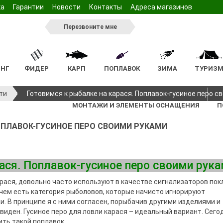
ка
Гарантии
Новости
Контакты
Адреса магазинов
Перезвоните мне
НГ
ФИДЕР
КАРП
ПОПЛАВОК
ЗИМА
ТУРИЗ
нтажа
нтажа
ые жилеты
Ящики и коробочки для
Ведра
Подсаки
Жерлицы
Стульчик
Арома
Светляки
Мангал
Пенопласт
ти
Готовимся к рыбалке на карася. Поплавок-гусиное перо с
спиннинговых снастей
ннинга
Подсаки
настки
а
Садки для фидерной
Кивок
Стол
Насадки
МОНТАЖИ И ЭЛЕМЕНТЫ ОСНАЩЕНИЯ
П
иннинга
Головы подсак
я монтажа
ловли
ы
Инвентарь
Спальник
Ручки подсаков
для бойлов
ПОПЛАВОК-ГУСИНОЕ ПЕРО СВОИМИ РУКАМИ
Ящики и коробочки для
улья
Зимние палатки
ннинга
ые
нтажа
Садки карповые
фидерной ловли
люжки,
вые
и держатели
ца
Ящики и коробочки для
овые
Подсадки фидерные
я монтажа
я
карповой ловли
ася. Поплавок-гусиное перо своими рук
Подсаки
очные
й ловли
Чехлы и сумки
Головы подсак
рася, довольно часто используют в качестве сигнализаторов пок
люжки,
 подставок и
Ручки подсаков
Мебель
ца
чем есть категория рыболовов, которые начисто игнорируют
ание
Чехлы и сумки фидерные
Кресла
и. В принципе я с ними согласен, порыбачив другими изделиями и
для
Столы
виден. Гусиное перо для ловли карася – идеальный вариант. Сего
ы
 ловли
ить такой поплавок.