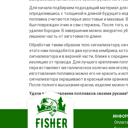
Воблеры
Джиг-ріг
Подставки
Сигнализато
Чехлы и сум
Грузила
Треноги
Fanatik
Для начала подбираем подходящий материал для и
спиннингис
Поводковый материал
Подставки 
Держатели
Fisher Club
определившись с толщиной и длиной будущего изде
Аксессуары для монтажа
Род-поды
SinkFish
поплавка считаются перья хвостовые и маховые. В
Ведра
Крючки фидерные
Подставки
был поврежден очин и сам стержень. После того, к
Сита
Бузбары
удаляя бородки. В завершении можно аккуратно уб
Аксессуары для
держателей
лишнюю часть от заготовки по длине.
Обработав таким образом тело сигнализатора, на
этого нам понадобятся два кусочка кембрика, кот
сигнализатора и в верхней части, ближе к середи
изоляцию от провода. Для лучшего крепления поп
пера вставляют металлическое колечко или иголк
изготовления поплавка можно его не красить и ис
сигнализатора окрашивают в красный или оранжевы
После полного высыхания краски, изделие можно 
Удачи в изготовлении поплавков своими руками!
ИНФОР
Оплата