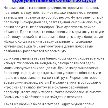
«Документальный фильм про щуку»
Но самое захватывающее зрелище, которое мне довелось
подглядеть в круглое ледяное окошко, поклевки, а точнее,
атаки, щурят, граммов по 600-700 весом. Им приглянулся мой
балансир. В очередной раз, разглядывая юморных окуней, я
решил попугать их балансиром. Почему попугать сейчас
объясню. Дело в том, что если ловишь на мормышку, то окуни
себя ведут спокойно, и совсем не боятся мелкую блестящую
«блоху». Когда же к ним сверху сваливается довольно
крупная рыбешка, 3-5 сантиметров в длину, полосатые
разбойники разбегаются в рассыпную.
Если сразу начать играть балансиром, окуни, скорее всего, не
клюнут. Уж совсем им невдомек, откуда появился здесь
малек «попугаистой» расцветки. Лучше на время положить
балансир на дно, и подождать, пока уляжется облачко мути
после его приземления на донный грунт. Через некоторое
время окуни возвращаются. И можно начинать осторожную
игру, сначала слабо, потом все сильнее раскачивая
балансир. Долго окуни терпеть такое безобразие не смогут.
Самый смелый обязательно пойдет на перехват.
Такая же картина была и в тот раз. Вдруг окуней словно