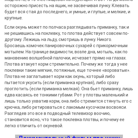
осторожно присесть на ящик, не засвечивая лунку. Клевать
будет вся стая до последнего, и умные, и глупые, и мелкие, и
крупные.
Если окунь может по полчаса разглядывать приманку, так и
не решившись на поклевку, то плотва действует совсем по-
другому. Лежишь на льду, смотришь в лунку. Никого.
Бросаешь комочек панировочных сухарей с прикормочным
мотылем. На границе видимости, возле дна, мотыль, как по
мановению волшебной палочки, исчезает прямо на глазах.
Плотва атакует корм стремительно. Почему же тогда у нее
поклевки такие мягкие, потяжные, еще точнее «вороватые».
Плотва не заглатывает корм как окунь, который либо
пытается укусить (если приманка крупная), либо сразу
проглотить (если приманка мелкая). Она бьет приманку, лишь
едва касаясь ее тонкими губами. Рот у плотвы маленький и
лишь только ухватив корм, она либо стремится стянуть его с
крючка, либо ретироваться с лакомым кусочком восвояси.
Разглядев это все в подводный телевизор воочию,
становится ясно, что такое поклевка плотвы, и почему ее
легко отличить от окуневой.