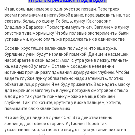
Итак, сольные номера в одиночестве позади. Перетряся
всеми приманками в неглубокой ванне, пора выходить на, так
сказать, большую сцену. То бишь, лунку. Как говорит
Владимир Бараков: «Посмотрим мультики». Заглянем в лунку,
опустив туда мормышку. Чтобы полевые эксперименты были
успешными, нужно опять же продолжать их в одиночестве.
Соседи, хрустящие валенками по льду, и, что еще хуже,
бурящие лунки, будут изрядной помехой. Да еще и насмешек
насобираете в свой адрес: «мол, с утра уже в лежку, гляньте-
ка, над лункой улегся». Оставим соседей в неведении
истинных причин разглядывания изумрудной глубины. Чтобы
видеть глубже лунку обязательно надо затемнить, плотно
обхватив лицо руками. Я не буду призывать Вас надеть маску
для ныряния и заглянуть в лунку, погрузив смотровое стекло
в воду, но так узреть приманку можно на еще большей
глубине. Так что хотите, крутите у виска пальцем, хотите,
повышайте свою квалификацию.
Что же будет видно в лунке? О-о! Это действительно
зрелище, достойное старины У. Диснея! Порой так
ухахатываешься, катаясь по льду, от тупо уставившихся на