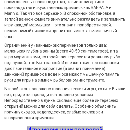
промышленных производствах, такие «олигархи» в
производстве искусственных приманок как RAPPALA и
Mann`s. Так что все серьезно. В спокойной обстановке, в
теплой ванной комнате внимательно разглядеть и запомнить
игру каждой мормышки – это значит, приобрести свой,
незаменимый никакими прочитанными статьями, личный
опыт.
Ограничений у «ванных» экспериментов только два:
маленькая глубина ванны (всего 40-50 сантиметров), и та
игра мормышками, которой заинтересуется реальная рыба
под лункой, а не Вы в ванной. И все же такие тестирования
дают зрительное восприятие (а значит понимание)
движений приманок в воде и освежают мышечную память
руки для игры на зимнем рыболовном инструменте.
Второй этап совершенствования техники игры, хотите Вы или
нет, придется проводить в полевых условиях.
Непосредственно в лунке. Сколько еще более интересных
открытий можно для себя сделать. Особенно объяснить
причину сходов, недоподсечек, слабых поклевок и
игнорирования приманки.
Игра мормышки под водой