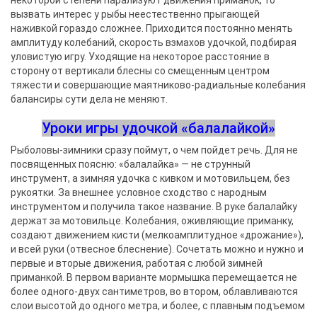
некоторой степени парализуют движения приманок, то
вызвать интерес у рыбы неестественно прыгающей
наживкой гораздо сложнее. Приходится постоянно менять
амплитуду колебаний, скорость взмахов удочкой, подбирая
уловистую игру. Уходящие на некоторое расстояние в
сторону от вертикали блесны со смещенным центром
тяжести и совершающие маятниково-радиальные колебания
балансиры сути дела не меняют.
Уроки игры удочкой «балалайкой»
Рыболовы-зимники сразу поймут, о чем пойдет речь. Для не
посвященных поясню: «балалайка» — не струнный
инструмент, а зимняя удочка с кивком и мотовильцем, без
рукоятки. За внешнее условное сходство с народным
инструментом и получила такое название. В руке балалайку
держат за мотовильце. Колебания, оживляющие приманку,
создают движением кисти (мелкоамплитудное «дрожание»),
и всей руки (отвесное блеснение). Сочетать можно и нужно и
первые и вторые движения, работая с любой зимней
приманкой. В первом варианте мормышка перемещается не
более одного-двух сантиметров, во втором, облавливаются
слои высотой до одного метра, и более, с плавным подъемом