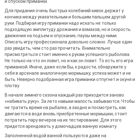
и спуском приманки.
Для придания очень быстрых колебаний кивок держат у
кончика между указательным и большим пальцем другой
руки. Подбирая игру приманки надо искать не только
подходящую амплитуду дрожания и взмахов, но и скорость
движения на подъем и опускание, паузы между ними.
Описать игру профессионала довольно сложно. Лучше один
раз увидеть, чем сто раз прочитать. Внимательно
присмотреться стоит именно к рукам успешного рыболова.
Не только на что он ловит, но и как он ловит. То есть его игра
приманкой. Иначе, даже если Вы, к радости, обнаружите у
себя в арсенале аналогичную мормышку, успеха может и не
быть. Неверно подобранная игра приманки отпугнет и окуня и
плотву.
В начале зимнего сезона каждый раз приходится заново
«набивать руку». За лето навыки малость забываются. Чтобы
не тратить время на рыбалке, а заодно и посмотреть, как
двигаются в воде вновь приобретенные мормышки, стоит
потратить пару вечеров на их тестирование. Для этого
придется арендовать у домочадцев ванную комнату.
Заполненной водой ванной пользуются даже на