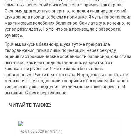
заметных шевелений и изгибов тела – прямая, как стрела.
Экономя драгоценную энергию, не делая лишних движений,
щука заняла позицию: боком к приманке. Я чуть приостановил
маятниковые колебания балансира. Саму атаку я, конечно, не
успел разглядеть. Но то, что она произошла с разворота,
ручаюсь.
Причем, закусив балансир, щука тут же прекратила
телодвижения, плывя лишь по инерции. Через секунду,
оценив гастрономические особенности балансира, она стала
пытаться, как и ее предшественница, избавиться от
крючкастой рыбешки. Я же не желал быть вновь
забагренным. Рука и без того ныла. И вроде как я ловлю, а не
меня ловят. Тут подоспели товарищи с багориком. Я подвел
хищника к лунке, подцепил острием за нижнюю челюсть. И
вытащил. Строго вертикально.
ЧИТАЙТЕ ТАКЖЕ:
01.05.2020 в 19:34:44