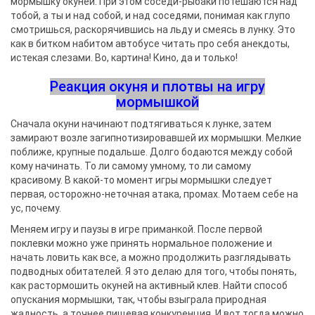
мормышку окуней. При этом соседи-рыбаки потешаются над
тобой, а ты и над собой, и над соседями, понимая как глупо
смотришься, раскорячившись на льду и смеясь в лунку. Это
как в битком набитом автобусе читать про себя анекдоты,
истекая слезами. Во, картина! Кино, да и только!
Реакция окуня и плотвы на игру
мормышкой
Сначала окуни начинают подтягиваться к лунке, затем
замирают возле загипнотизировавшей их мормышки. Мелкие
поближе, крупные подальше. Долго бодаются между собой
кому начинать. То ли самому умному, то ли самому
красивому. В какой-то момент игры мормышки следует
первая, осторожно-неточная атака, промах. Мотаем себе на
ус, почему.
Меняем игру и паузы в игре приманкой. После первой
поклевки можно уже принять нормальное положение и
начать ловить как все, а можно продолжить разглядывать
подводных обитателей. Я это делаю для того, чтобы понять,
как растормошить окуней на активный клев. Найти способ
опускания мормышки, так, чтобы взыграла природная
жадность, а точнее пищевая конкуренция. И вот тогда можно