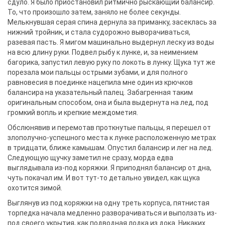
сдуло. Я было приостановил ритмично рыскающий балансир.
То, что произошло затем, заняло не более секунды.
Мелькнувшая серая спина дернула за приманку, засеклась за
нижний тройник, и стала судорожно выворачиваться,
разевая пасть. Я мигом машинально выдернул леску из воды
на всю длину руки. Подвел рыбу к лунке, и, за неимением
багорика, запустил левую руку по локоть в лунку. Щука тут же
порезала мои пальцы острыми зубами, и для полного
равновесия в поединке нацепила мне один из крючков
балансира на указательный палец. Забагренная таким
оригинальным способом, она и была выдернута на лед, под
громкий вопль и крепкие междометия.
Обслюнявив и перемотав проткнутые пальцы, я перешел от
злополучно-успешного места к лунке расположенную метрах
в тридцати, ближе камышам. Опустил балансир и лег на лед.
Следующую щучку заметил не сразу, морда едва
выглядывала из-под коряжки. Я приподнял балансир от дна,
чуть покачал им. И вот тут-то детально увидел, как щука
охотится зимой.
Выглянув из под коряжки на одну треть корпуса, пятнистая
торпедка начала медленно разворачиваться и выползать из-
под своего укрытия, как подводная лодка из дока. Никаких