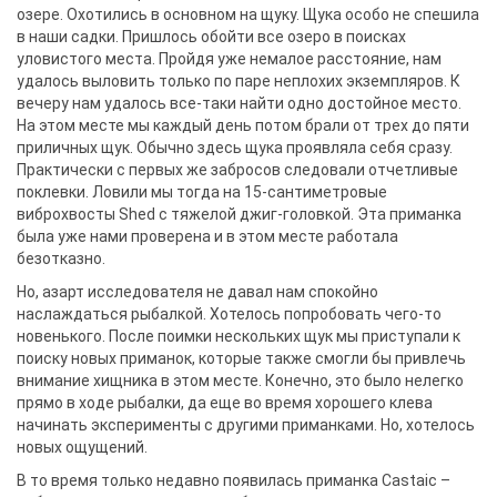
озере. Охотились в основном на щуку. Щука особо не спешила
в наши садки. Пришлось обойти все озеро в поисках
уловистого места. Пройдя уже немалое расстояние, нам
удалось выловить только по паре неплохих экземпляров. К
вечеру нам удалось все-таки найти одно достойное место.
На этом месте мы каждый день потом брали от трех до пяти
приличных щук. Обычно здесь щука проявляла себя сразу.
Практически с первых же забросов следовали отчетливые
поклевки. Ловили мы тогда на 15-сантиметровые
виброхвосты Shed с тяжелой джиг-головкой. Эта приманка
была уже нами проверена и в этом месте работала
безотказно.
Но, азарт исследователя не давал нам спокойно
наслаждаться рыбалкой. Хотелось попробовать чего-то
новенького. После поимки нескольких щук мы приступали к
поиску новых приманок, которые также смогли бы привлечь
внимание хищника в этом месте. Конечно, это было нелегко
прямо в ходе рыбалки, да еще во время хорошего клева
начинать эксперименты с другими приманками. Но, хотелось
новых ощущений.
В то время только недавно появилась приманка Castaic –