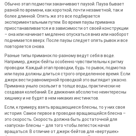
Обычно этап подмотки заканчивают паузой. Пауза бывает
разной по времени, как короткой, почти незаметной, так и
более длинной. Опять же это все подбирается
экспериментальным путем. Во время паузы приманка
приостанавливается и в зависимости от своей конструкции
– она или начинает медленно опускаться вниз или наоборот
поднимается вверх. После паузы следует опять рывок и все
повторяется снова.
Разные типы приманок по-разному ведут себя в воде.
Например, джерк-бейты особенно чувствительны к ритму
проводки. Каждый этап проводки, будь то рывок, подмотка
или пауза должны длиться строго определенное время. Если
джерк вести равномерной проводкой это выглядит ужасно.
Приманка уныло скользит в толще воды, практически не
создавая колебаний. Ее движения абсолютно неинтересны
хищнику и не будят в нем никаких инстинктов.
Если, к примеру, взять вращающиеся блесны, то у них своя
история. Самое первое в проводке вращающейся блесна –
это скорость. Скорость должна быть достаточной для
«запуска» блесны – для того чтобы лепесток начал
вращаться. В отличие от джерк-бейтов для «вертушек»