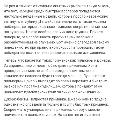
Не раз я слышал от «сильно опытных» рыбаков такую мысль,
что вот, нередко среди быстрых воблеров попадаются
настолько неудачные модели, которые просто невозможно
затянуть в глубину. Да, действительно есть такие модели
воблеров, которые оказывают сильное сопротивление при
погружении. Но это особенность их конструкции. Причем
поверьте, эта особенность просчитана и заложена
разработчиками не случайно. Вот именно благодаря такому
поведению, но при правильной скорости проводки, такие
воблеры выглядят очень привлекательными для хищника.
Теперь, что касается таких приманок как пилькеры и цокеры.
Их справедливо относят к быстрым приманкам. Хотя
проводить их можно и в более медленном темпе, но
количество поклевок будет гораздо меньше. Лучше всего
пилькеры и цокеры выглядят во время коротких и быстрых
рывков или протяжек удилищем, которые придают этим
приманкам нужное ускорение на коротких дистанциях.
Джерк-бейты. Непростая приманка. Джерки как-то трудно
однозначно определить только в группу быстрых приманок.
Скорее – это универсальная приманка, которую можно
причислить к разным группам. На качество игры джерк-