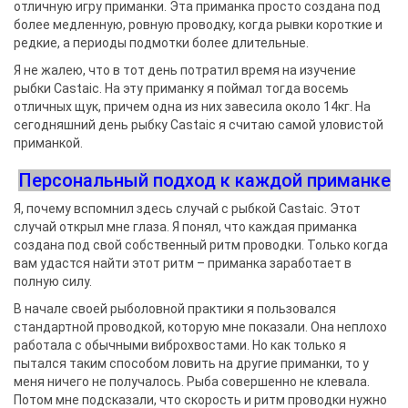
отличную игру приманки. Эта приманка просто создана под
более медленную, ровную проводку, когда рывки короткие и
редкие, а периоды подмотки более длительные.
Я не жалею, что в тот день потратил время на изучение
рыбки Castaic. На эту приманку я поймал тогда восемь
отличных щук, причем одна из них завесила около 14кг. На
сегодняшний день рыбку Castaic я считаю самой уловистой
приманкой.
Персональный подход к каждой приманке
Я, почему вспомнил здесь случай с рыбкой Castaic. Этот
случай открыл мне глаза. Я понял, что каждая приманка
создана под свой собственный ритм проводки. Только когда
вам удастся найти этот ритм – приманка заработает в
полную силу.
В начале своей рыболовной практики я пользовался
стандартной проводкой, которую мне показали. Она неплохо
работала с обычными виброхвостами. Но как только я
пытался таким способом ловить на другие приманки, то у
меня ничего не получалось. Рыба совершенно не клевала.
Потом мне подсказали, что скорость и ритм проводки нужно