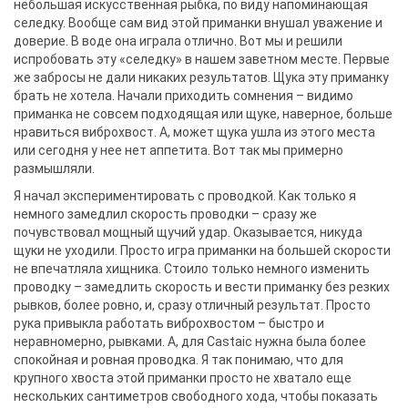
небольшая искусственная рыбка, по виду напоминающая
селедку. Вообще сам вид этой приманки внушал уважение и
доверие. В воде она играла отлично. Вот мы и решили
испробовать эту «селедку» в нашем заветном месте. Первые
же забросы не дали никаких результатов. Щука эту приманку
брать не хотела. Начали приходить сомнения – видимо
приманка не совсем подходящая или щуке, наверное, больше
нравиться виброхвост. А, может щука ушла из этого места
или сегодня у нее нет аппетита. Вот так мы примерно
размышляли.
Я начал экспериментировать с проводкой. Как только я
немного замедлил скорость проводки – сразу же
почувствовал мощный щучий удар. Оказывается, никуда
щуки не уходили. Просто игра приманки на большей скорости
не впечатляла хищника. Стоило только немного изменить
проводку – замедлить скорость и вести приманку без резких
рывков, более ровно, и, сразу отличный результат. Просто
рука привыкла работать виброхвостом – быстро и
неравномерно, рывками. А, для Castaic нужна была более
спокойная и ровная проводка. Я так понимаю, что для
крупного хвоста этой приманки просто не хватало еще
нескольких сантиметров свободного хода, чтобы показать