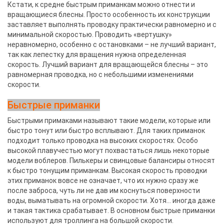
Кстати, к средне быстрым приманкам можно отнести и
вращающиеся блесны. Просто особенность их конструкции
заставляет выполнять проводку практически равномерно и с
минимальной скоростью. Проводить «вертушку»
неравномерно, особенно с остановками – не лучший вариант,
так как лепестку для вращения нужна определенная
скорость. Лучший вариант для вращающейся блесны – это
равномерная проводка, но с небольшими изменениями
скорости.
Быстрые приманки
Быстрыми примаками называют такие модели, которые или
быстро тонут или быстро всплывают. Для таких приманок
подходит только проводка на высоких скоростях. Особо
высокой плавучестью могут похвастаться лишь некоторые
модели воблеров. Пилькеры и свинцовые балансиры относят
к быстро тонущим приманкам. Высокая скорость проводки
этих приманок вовсе не означает, что их нужно сразу же
после заброса, чуть ли не дав им коснуться поверхности
воды, выматывать на огромной скорости. Хотя… иногда даже
и такая тактика срабатывает. В основном быстрые приманки
используют для троллинга на большой скорости.