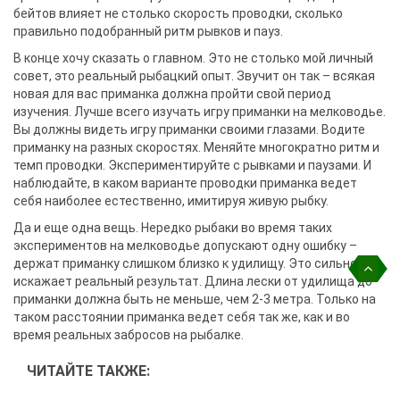
бейтов влияет не столько скорость проводки, сколько
правильно подобранный ритм рывков и пауз.
В конце хочу сказать о главном. Это не столько мой личный
совет, это реальный рыбацкий опыт. Звучит он так – всякая
новая для вас приманка должна пройти свой период
изучения. Лучше всего изучать игру приманки на мелководье.
Вы должны видеть игру приманки своими глазами. Водите
приманку на разных скоростях. Меняйте многократно ритм и
темп проводки. Экспериментируйте с рывками и паузами. И
наблюдайте, в каком варианте проводки приманка ведет
себя наиболее естественно, имитируя живую рыбку.
Да и еще одна вещь. Нередко рыбаки во время таких
экспериментов на мелководье допускают одну ошибку –
держат приманку слишком близко к удилищу. Это сильно
искажает реальный результат. Длина лески от удилища до
приманки должна быть не меньше, чем 2-3 метра. Только на
таком расстоянии приманка ведет себя так же, как и во
время реальных забросов на рыбалке.
ЧИТАЙТЕ ТАКЖЕ: