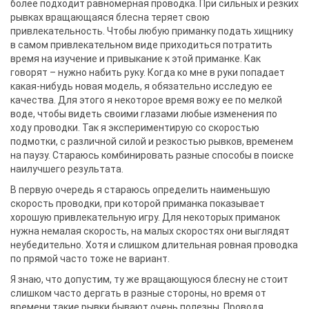
более подходит равномерная проводка. При сильных и резких
рывках вращающаяся блесна теряет свою
привлекательность. Чтобы любую приманку подать хищнику
в самом привлекательном виде приходиться потратить
время на изучение и привыкание к этой приманке. Как
говорят – нужно набить руку. Когда ко мне в руки попадает
какая-нибудь новая модель, я обязательно исследую ее
качества. Для этого я некоторое время вожу ее по мелкой
воде, чтобы видеть своими глазами любые изменения по
ходу проводки. Так я экспериментирую со скоростью
подмотки, с различной силой и резкостью рывков, временем
на паузу. Стараюсь комбинировать разные способы в поиске
наилучшего результата.
В первую очередь я стараюсь определить наименьшую
скорость проводки, при которой приманка показывает
хорошую привлекательную игру. Для некоторых приманок
нужна немалая скорость, на малых скоростях они выглядят
неубедительно. Хотя и слишком длительная ровная проводка
по прямой часто тоже не вариант.
Я знаю, что допустим, ту же вращающуюся блесну не стоит
слишком часто дергать в разные стороны, но время от
времени такие рывки бывают очень полезны. Проводя