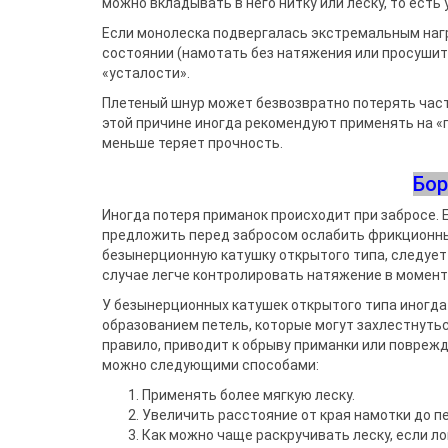
можно вкладывать в него нитку или леску, то есть 
Если монолеска подвергалась экс­тремальным наг
состоянии (намотать без натяжения или просушить,
«усталости».
Плетеный шнур может безвозврат­но потерять часть
этой причине иногда рекомендуют применять на «п
меньше теряет прочность.
Бор
Иногда потеря приманок происхо­дит при забросе.
предложить пе­ред забросом ослабить фрикцион­ны
безынерционную катушку открыто­го типа, следует
случае легче конт­ролировать натяжение в момент 
У безынерционных катушек откры­того типа иногда 
образованием петель, которые могут захлестнуться
правило, приводит к обрыву приманки или поврежд
можно следующими способами:
Применять более мягкую леску.
Увеличить расстояние от края намотки до п
Как можно чаще раскручивать леску, если л