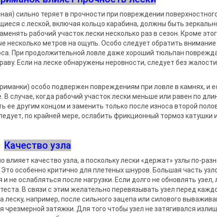
ры поклевки
ки
теная) сильно теряет в прочности при повреждении поверх­ностного
та
и держатели
щиеся с леской, включая кольцо карабина, должны быть зеркальн
заменять рабочий участок лески несколько раз в сезон. Кроме этог
е несколько метров на ощупь. Особо следует обратить внимание 
роса. При продолжительной ловле даже хо­роший тюльпан поврежд
 подставок и
праву. Если на леске обнаруже­ны неровности, следует без жалости
 приманки) особо под­вержен повреждениям при ловле в камнях, и е
е. В случае, когда рабочий участок лески меньше или равен по дли
ь ее другим концом и заменить только после износа второй полов
следует, по крайней мере, ослабить фрикционный тормоз катушки 
Качество узла
 влияет качество узла, а поскольку лески «держат» уз­лы по-разн
 Это особенно критично для плетеных шнуров. Большая часть узл
и не ослабляться после нагруз­ки. Если долго не обновлять узел, 
теста. В связи с этим желательно перевязывать узел перед кажд
а леску, напри­мер, после сильного зацепа или сило­вого выважив
я чрезмерной затяжки. Для того чтобы узел не затягивался излиш