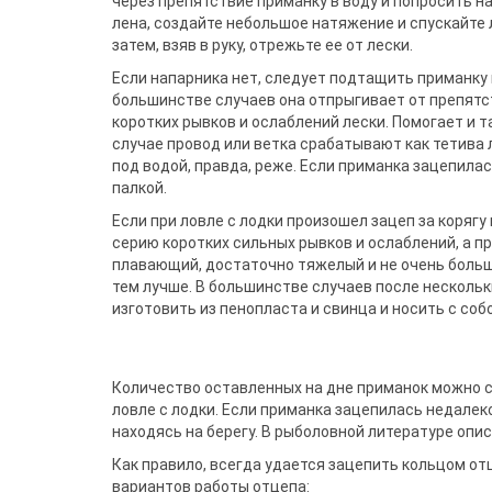
через препятст­вие приманку в воду и попросить н
лена, создайте небольшое натяжение и спускайте ле
затем, взяв в руку, отрежьте ее от лески.
Если напарника нет, следует подта­щить приманку 
большинстве случаев она отпрыгивает от препятст
коротких рывков и ослаблений лески. Помогает и та
случае провод или ветка срабатыва­ют как тетива 
под водой, правда, реже. Если приманка зацепилась
палкой.
Если при ловле с лодки произошел зацеп за корягу
серию коротких сильных рывков и ослаблений, а пр
плавающий, достаточно тяжелый и не очень боль­ш
тем лучше. В большинстве случаев после нескольк
изготовить из пенопласта и свинца и носить с собо
Количество оставленных на дне приманок можно с
ловле с лодки. Ес­ли приманка зацепилась недале
находясь на берегу. В рыболовной литературе опи
Как правило, всегда удается зацепить кольцом от
вариантов работы отцепа: