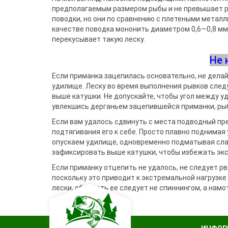
предполагаемым размером рыбы и не превышает р
поводки, но они по сравнению с плетеными металли
ка­честве поводка мононить диаметром 0,6—0,8 мм.
перекусывает такую леску.
Не 
Если приманка зацепилась основа­тельно, не дела
удилище. Леску во время выполнения рывков следу
выше катушки. Не допускайте, чтобы угол между у
увлекшись дерганьем заце­пившейся приманки, рыб
Если вам удалось сдвинуть с места подводный пре
подтягива­ния его к себе. Просто плав­но поднима
опускаем удилище, одновре­менно подматывая сла
зафиксировать выше катушки, что­бы избежать экс
Если приманку отцепить не уда­лось, не следует рв
поскольку это приводит к экстремальной нагрузке
лески, обрывать ее следует не спин­нингом, а намо