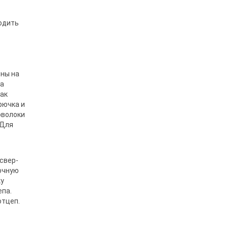
одить
ены на
на
как
рючка и
оволоки
 Для
свер­
рочную
ку
епа.
отцеп.