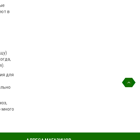
ые
уют в
щу)
огда,
).
ния для
ельно
моз,
о много