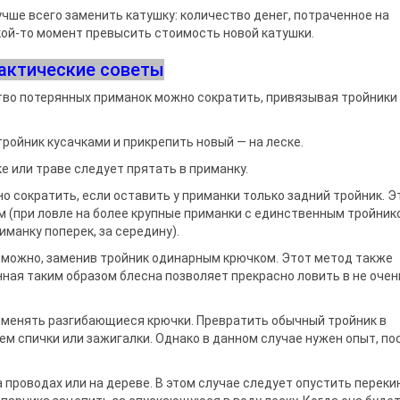
учше всего заменить катушку: количество денег, потрачен­ное на
кой-то момент превысить стоимость новой катушки.
актические советы
во потерянных при­манок можно сократить, привязы­вая тройники 
ройник кусачками и прикрепить новый — на леске.
е или траве следует прятать в приманку.
о сократить, если ос­тавить у приманки только задний тройник. Э
см (при ловле на более крупные приманки с единственным тройник
риманку поперек, за середину).
можно, заменив тройник одинарным крючком. Этот метод также
ная таким образом блесна позволяет прекрасно ловить в не очен
менять разгибаю­щиеся крючки. Превратить обыч­ный тройник в
м спички или зажигалки. Однако в данном случае нужен опыт, пос
 проводах или на дереве. В этом случае следует опус­тить перек