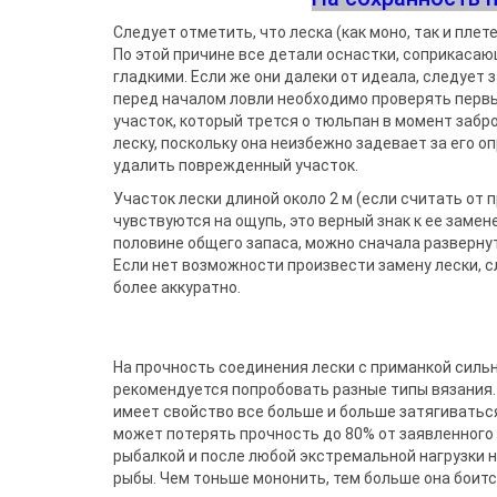
Воблеры
Джиг-ріг
Подставки
Сигнализато
Чехлы и сум
Грузила
Треноги
Fanatik
Следует отметить, что леска (как моно, так и пле
спиннингис
Поводковый материал
Подставки 
Держатели
Fisher Club
По этой причине все детали оснастки, соприкасаю
Аксессуары для монтажа
Род-поды
SinkFish
Ведра
гладкими. Если же они далеки от идеала, следу­ет 
Крючки фидерные
Подставки
перед началом ловли необходимо проверять первы
Сита
Бузбары
участок, который трется о тюльпан в момент заб
Аксессуары для
держателей
леску, поскольку она неизбежно задевает за его о
удалить поврежденный участок.
Участок лески длиной около 2 м (ес­ли считать от
чувствуются на ощупь, это верный знак к ее замен
половине общего запаса, можно сначала развер­нут
Если нет возможности произве­сти замену лески, 
более аккуратно.
На прочность соединения лески с приманкой сильно
рекомендуется попро­бовать разные типы вязания.
имеет свойство все больше и больше затяги­ваться 
может потерять прочность до 80% от заявленного 
рыбалкой и после любой экс­тремальной нагрузки н
рыбы. Чем тоньше мононить, тем больше она боитс