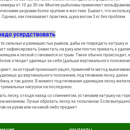
азмеры от 10 до 30 см. Многие рыболовы применя­ют вольфрамов
че­скими шнурами более хрупкие и же­сткие. Бывает, что использ
 Однако, как показывает практика, щука весом 3 кг без проб­лем
надо усердствовать
йте сильных и разма­шистых рывков, дабы не повредить катушку и
ет зафиксировать (намотать на руку или плотно прижать к удили
дилищем и леской становился острым. Такое обычно происходит, к
о­лов отводит удилище за себя (дальше вертикального по­ложения
дмет, за который произошел за­цеп, применяйте метод вы­качива
я удилище до вертикального положения, подтягиваем леску, далее
бину, и так далее. В момент подтягивания удилищем леску желат
тремальных нагру­зок на последнюю.
ать леску, отходя назад со спиннингом, установив ка­тушку на тор
 на механизм. Лучше обрезать леску за тюльпаном. Если выпущен
тав на рукав или на какой-либо предмет.