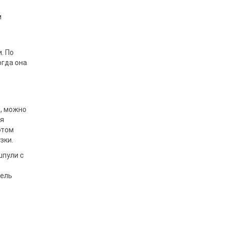
м
. По
г­да она
е, можно
уя
этом
зки.
шпули с
тель