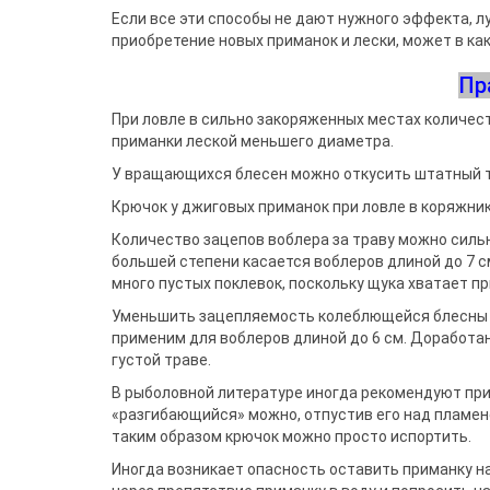
Если все эти способы не дают нуж­ного эффекта, л
приобретение новых приманок и лески, может в ка
Пр
При ловле в сильно закоряженных местах количест
приманки лес­кой меньшего диаметра.
У вращающихся блесен можно от­кусить штатный т
Крючок у джиговых приманок при ловле в коряжник
Количество зацепов воблера за тра­ву можно сильн
большей степени ка­сается воблеров длиной до 7 
много пус­тых поклевок, поскольку щука хвата­ет п
Уменьшить зацепляемость колеб­лющейся блесны 
применим для воблеров длиной до 6 см. Доработан
густой траве.
В рыболовной литературе иногда рекомендуют при
«разгибающийся» можно, отпустив его над пламене
таким образом крючок можно просто испортить.
Иногда возникает опасность оста­вить приманку на