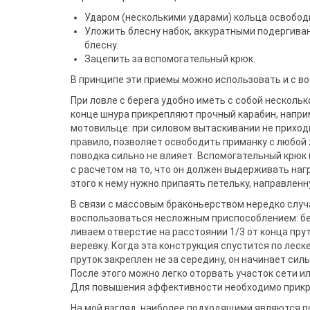
Ударом (несколькими уда­рами) кольца освобод
Уложить блесну набок, аккуратными подергива
блесну.
Зацепить за вспомогательный крюк.
В принципе эти приемы можно ис­пользовать и с в
При ловле с берега удобно иметь с собой несколь
конце шнура прикрепляют прочный карабин, на­при
мотовильце: при силовом вы­таскивании не приходи
правило, поз­воляет освободить приманку с лю­бо
поводка сильно не влияет. Вспомогательный крюк 
с расчетом на то, что он должен выдержи­вать наг
этого к нему нужно припаять петельку, направленн
В связи с массовым браконьерством нередко случа
воспользоваться несложным при­способлением: бер
ливаем отверстие на расстоя­нии 1/3 от конца пру
веревку. Когда эта конструкция спустится по леск
пруток закреплен не за середину, он начинает сил
После этого можно легко оторвать участок сети ил
Для повышения эффективности необходимо прикреп
На мой взгляд, наиболее подходя­щими являются п