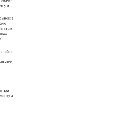
 зацеп­
гу, а
рывок: в
ерию
 В этом
епах
е
делайте
ильнее,
н при
манку и