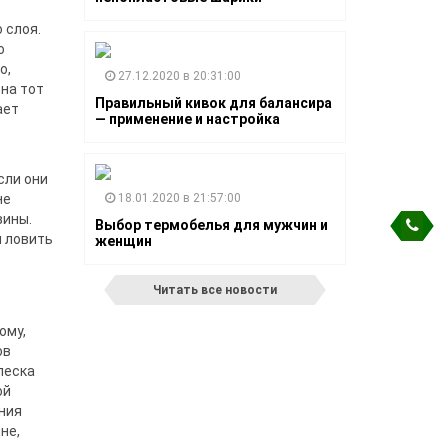
 слоя.
о
о,
27.12.2020 в 20:31:00
на тот
Правильный кивок для балансира
ает
— применение и настройка
сли они
не
18.01.2020 в 21:57:00
и­ны.
Выбор термобелья для мужчин и
и ловить
женщин
Читать все новости
ому,
ов
лес­ка
ой
ания
не,