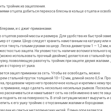
ить тройник из зацепления.
ниями отцепа добиться перекоса блесны в кольце отцепа и освоб
облерами, и с джиг-приманками.
ко отцепов разной массы и размера. Для удобства их быстрой зам
мер от сумки. Шнур следует хранить намотанным на катушку или 
тся тянуть голыми руками за шнур. Леска диа­метром 1 — 1,2 мм, 
й жесткостью зацепа. На уловистость наличие вспомогательного к
(можно ис­пользовать прочный двойник) дела­ется из стальной пр
рузку, позволяющую разо­гнуть тройник при зацепе двумя жалами.
ую в сторону от ушка.
ется за­цеп приманки за сеть. Чтобы ее освободить, можно
ем стальной пруток толщиной 10—12 мм, длиной около 0,5 м. Про
тка, продеваем через него проволочное кольцо и крепим к не­му п
е к приманке, надо сделать несколько несильных рывков. Посколь
ьно раскачиваться и наматывает сеть на себя именно в месте зац
и поднять ее на поверхность. В этой ситуации может выручить и 
ить к его ушку тройник с откусанными жала­ми и бородками.
оводки из свитых металлических нитей. Длина опреде­ляется