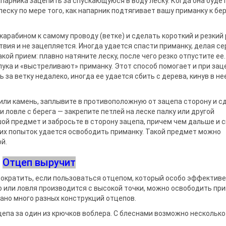
а­парника зацепить за спускающуюся в воду леску. Когда она будет
ску по мере того, как напарник подтягивает вашу при­манку к бере
карабином к самому проводу (ветке) и сделать короткий и резкий 
вия и не зацепляется. Иногда удается спасти приманку, делая с
кой прием: плавно натяните леску, после чего резко отпустите ее.
лука и «выстреливают» приманку. Этот способ помогает и при зац
 за ветку недалеко, иногда ее удается сбить с дерева, кинув в не
 или камень, заплыви­те в противоположную от зацепа сто­рону и с
и ловле с берега — закрепите петлей на леске палку или другой
ой предмет и забросьте в сторону зацепа, причем чем дальше и с
их попыток удается освободить приманку. Такой пред­мет можно
й.
Отцеп выручит
ократить, если пользоваться отцепом, который осо­бо эффективе
ко или ловля производится с высокой точки, можно освободить при
сано много разных конструкций отцепов.
цепа за один из крючков воблера. С блеснами возможно несколько