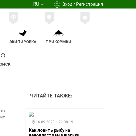
RU
Вход / Регистрация
М
ЭКИПИРОВКА
ПРИКОРМКИ
ОИСК
ЧИТАЙТЕ ТАКЖЕ:
ах.
гие
16.09.2020 в 21:38:19
Как ловить рыбу на
пенопластовые шарики