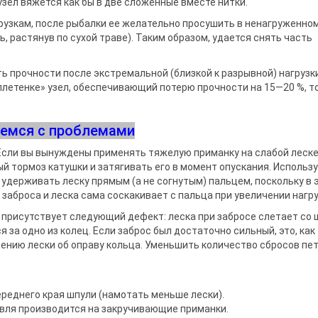
узел вяжется как бы в две сло­женные вместе нитки.
рузкам, после рыбал­ки ее желательно просушить в ненагруженно
 растянув по сухой траве). Таким образом, уда­ется снять часть
 прочности после экстремальной (близкой к разрыв­ной) нагрузки
летенке» узел, обеспечивающий потерю прочности на 15—20 %, то
емся с проблемами
 Если вы вынужде­ны применять тяжелую приманку на слабой леск
й тормоз катушки и затягивать его в момент опускания. Использ
 удерживать леску прямым (а не согнутым) пальцем, поскольку в 
за­броса и леска сама соскакивает с пальца при увеличении нагру
присутствует следу­ющий дефект: леска при забросе сле­тает со 
 за одно из колец. Если заброс был достаточно сильный, это, как
е­нию лески об оправу кольца. Умень­шить количество сбросов пе
ереднего края шпули (намотать меньше лески).
овля производится на закручивающие приманки.