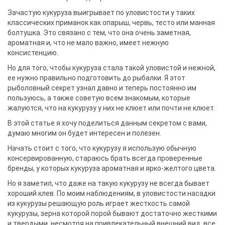
Зачастую кукуруза выигрывает по уловистости у таких
классических приманок как опарыш, червь, тесто или манная
болтушка. Это связано с тем, что она очень заметная,
ароматная и, что не мало важно, имеет нежную
консистенцию.
Но для того, чтобы кукуруза стала такой уловистой и нежной,
ее нужно правильно подготовить до рыбалки. Я этот
рыболовный секрет узнал давно и теперь постоянно им
пользуюсь, а также советую всем знакомым, которые
жалуются, что на кукурузу у них не клюет или почти не клюет.
В этой статье я хочу поделиться данным секретом с вами,
думаю многим он будет интересен и полезен.
Начать стоит с того, что кукурузу я использую обычную
консервированную, стараюсь брать всегда проверенные
бренды, у которых кукуруза ароматная и ярко-желтого цвета.
Но я заметил, что даже на такую кукурузу не всегда бывает
хороший клев. По моим наблюдениям, в уловистости насадки
из кукурузы решающую роль играет жесткость самой
кукурузы, зерна которой порой бывают достаточно жесткими
и твердыми, несмотря на привлекательный внешний вид, все