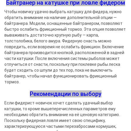
Байтранер на катушке при ловле фидером
Чтобы новичку удачно выбрать катушку для фидера, нужно
обратить внимание на наличие дополнительной опции —
байтранера. Модели, оснащенные байтранером, позволяют
быстро ослабить фрикционный тормоз. Эта опция позволяет
вываживать достаточно крупную рыбу — карпа,
толстолобика, белого амура. Фидерную снасть можно
повредить, если вовремя не ослабить фрикцион. Включение
байтранера производится кнопкой, расположенной в задней
части катушки. После включения системы рыболов может
отлучиться от снасти, поскольку при поклевке рыбы леска
будет сходить со шпули до тех пор, пока не выключить
байтранер, чтобы начал функционировать фрикционный
тормоз.
Рекомендации по выбору
Если фидерист-новичок хочет сделать удачный выбор
катушки, то кроме вышеперечисленных параметров ему
необходимо обратить внимание на её ценовую категорию.
Поскольку фидерная ловля имеет свою специфику,
характеризующуюся частыми перезабросами кормушек,