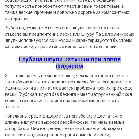
содержащих титан или алюминий, хотя все большую
популярность приобретают пластиковые, графитовые, а
также легкие, прочные и довольно дорогие из композитных
материалов.
Выбор подходящего материала шпули зависит от того,
отдаете вы предпочтение леске или шнуру. Так, алюминиевые
шпули используются со шнуром и характеризуются быстрым
сходом лески, а графитовые используются для лески.
Глубина шпули катушки при ловле
фидером
Этот показатель не менее важен, чем качество материала.
На глубоких катушках используют леску большого диаметра
и длины, хотя в них наблюдается проблема трения при сходе
лески. Глубокая шпуля без бэкинга имеет затруднённый сход
лески, что негативно влияет на возможную дальность
заброса.
Популярны среди фидеристов неглубокие и достаточно
длинные шпули с высокой лесоёмкосью, так называемые
«Long Cast». Они не требуют наличия бэкинга, обладают
хорошей укладкой и равномерной намоткой лески,