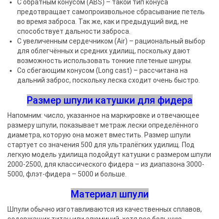
С обратным конусом (ABS) – такой тип конуса
предотвращает самопроизвольное сбрасывание петель
во время заброса. Так же, как и предыдущий вид, не
способствует дальности заброса.
С увеличенным сердечником (Air) – рациональный выбор
для облегчённых и средних удилищ, поскольку дают
возможность использовать тонкие плетеные шнуры.
Со сбегающим конусом (Long cast) – рассчитана на
дальний заброс, поскольку леска сходит очень быстро.
Размер шпули катушки для фидера
Напомним: число, указанное на маркировке и отвечающее
размеру шпули, показывает метраж лески определённого
диаметра, которую она может вместить. Размер шпули
стартует со значения 500 для ультралёгких удилищ. Под
легкую модель удилища подойдут катушки с размером шпули
2000-2500, для классического фидера – из диапазона 3000-
5000, флэт-фидера – 5000 и больше.
Материал шпули
Шпули обычно изготавливаются из качественных сплавов,