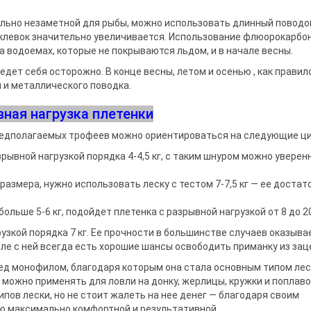
ально незаметной для рыбы, можно использовать длинный поводо
оклевок значительно увеличивается. Использование флюорокарбо
а водоемах, которые не покрываются льдом, и в начале весны.
едет себя осторожно. В конце весны, летом и осенью , как правило
 и металлического поводка.
ная нагрузка плетенки
предполагаемых трофеев можно ориентироваться на следующие ц
рывной нагрузкой порядка 4-4,5 кг, с таким шнуром можно уверен
азмера, нужно использовать леску с тестом 7-7,5 кг — ее достат
ольше 5-6 кг, подойдет плетенка с разрывной нагрузкой от 8 до 20
узкой порядка 7 кг. Ее прочности в большинстве случаев оказыва
ле с ней всегда есть хорошие шансы освободить приманку из зац
д монофилом, благодаря которым она стала основным типом лес
 можно применять для ловли на донку, жерлицы, кружки и поплав
пов лески, но не стоит жалеть на нее денег — благодаря своим
 максимально комфортной и результативной.