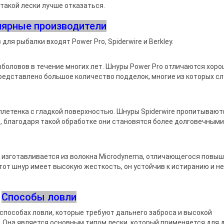
 такой лески лучше отказаться.
ярные производители
ля рыбалки входят Power Pro, Spiderwire и Berkley.
боловов в течение многих лет. Шнуры Power Pro отличаются хор
редставлено большое количество подделок, многие из которых с
плетенка с гладкой поверхностью. Шнуры Spiderwire пропитывают
 благодаря такой обработке они становятся более долговечными,
ая изготавливается из волокна Microdynema, отличающегося повы
от шнур имеет высокую жесткость, он устойчив к истиранию и не
Способы ловли
 способах ловли, которые требуют дальнего заброса и высокой
. Она является основным типом лески, который применяется для 