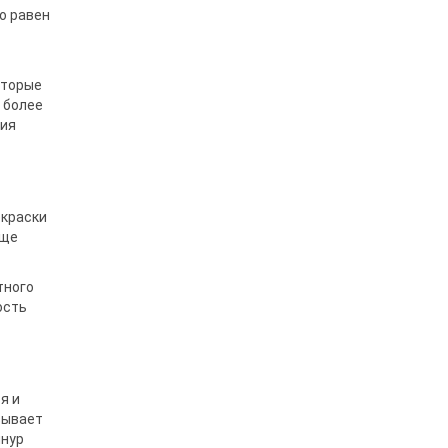
о равен
оторые
 более
вия
окраски
още
тного
ость
я и
зывает
шнур