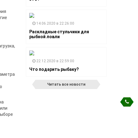
ния
угие
14.06.2020 в 22:26:00
Раскладные стульчики для
рыбной ловли
грузка,
22.12.2020 в 22:59:00
Что подарить рыбаку?
иаметра
Читать все новости
о
на
 или
выборе