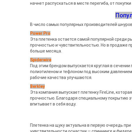
начнет распускаться в месте перегиба, от покупки
Попул
В число самых популярных производителей шнуров д
Power Pro
Эта плетенка остается самой популярной среди ры
прочностью и чувствительностью. Но в продаже п
больше месяца.
Spiderwire
Под этим брендом выпускается круглая в сечении 
полиэтиленом и тефлоном под высоким давлением,
рабочие качества улучшаются.
Berkley
Эта компания выпускает плетенку FireLine, котор
прочностью. Благодаря специальному покрытию эт
впитывает в себя воду.
Плетенка на щуку актуальна в первую очередь при
чувствительности оснастки — спиннинге и фидере