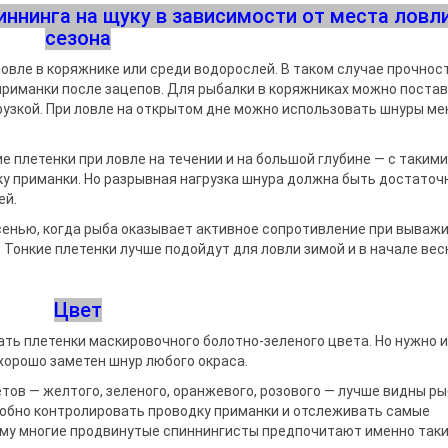
ннинга на щуку в зависимости от места ловли
сезона
овле в коряжнике или среди водорослей. В таком случае прочнос
риманки после зацепов. Для рыбалки в коряжниках можно постав
грузкой. При ловле на открытом дне можно использовать шнуры м
 плетенки при ловле на течении и на большой глубине — с такими
у приманки. Но разрывная нагрузка шнура должна быть достаточ
ей.
сенью, когда рыба оказывает активное сопротивление при выважи
Тонкие плетенки лучше подойдут для ловли зимой и в начале вес
Цвет
ь плетенки маскировочного болотно-зеленого цвета. Но нужно 
 хорошо заметен шнур любого окраса.
тов — желтого, зеленого, оранжевого, розового — лучше видны р
удобно контролировать проводку приманки и отслеживать самые
ому многие продвинутые спиннингисты предпочитают именно так