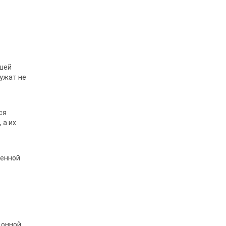
ошей
лужат не
ся
 а их
шенной
донной