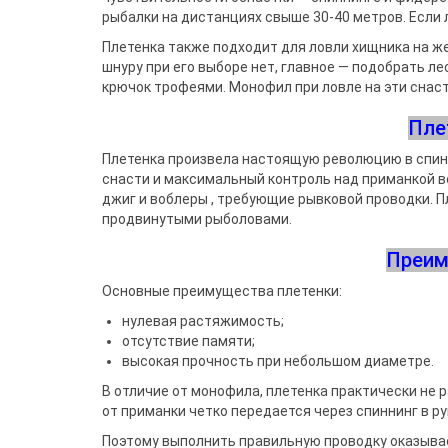
рыбалки на дистанциях свыше 30-40 метров. Если 
Плетенка также подходит для ловли хищника на же
шнуру при его выборе нет, главное — подобрать л
крючок трофеями. Монофил при ловле на эти снас
Пле
Плетенка произвела настоящую революцию в спин
снасти и максимальный контроль над приманкой в
джиг и воблеры , требующие рывковой проводки. П
продвинутыми рыболовами.
Преим
Основные преимущества плетенки:
нулевая растяжимость;
отсутствие памяти;
высокая прочность при небольшом диаметре.
В отличие от монофила, плетенка практически не
от приманки четко передается через спиннинг в ру
Поэтому выполнить правильную проводку оказывае