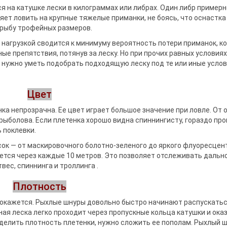
ся на катушке лески в килограммах или либрах. Один либр примерн
яет ловить на крупные тяжелые приманки, не боясь, что оснастка
 рыбу трофейных размеров.
 нагрузкой сводится к минимуму вероятность потери приманок, к
ые препятствия, потянув за леску. Но при прочих равных условиях
 нужно уметь подобрать подходящую леску под те или иные усло
Цвет
ка непрозрачна. Ее цвет играет большое значение при ловле. От 
 рыболова. Если плетенка хорошо видна спиннингисту, гораздо пр
 поклевки.
ок — от маскировочного болотно-зеленого до яркого флуоресцен
яется через каждые 10 метров. Это позволяет отслеживать дальн
вес, спиннинга и троллинга .
Плотность
а окажется. Рыхлые шнуры довольно быстро начинают распускатьс
еная леска легко проходит через пропускные кольца катушки и ока
елить плотность плетенки, нужно сложить ее пополам. Рыхлый 