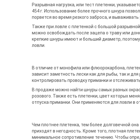
Разрывная нагрузка, или тест плетенки, указывает
454 г. Использование более прочного шнура позвол
порвется во время резкого заброса, и вываживать
Также при ловле с плетенкой с большой разрывной
можно освобождать после зацепа о траву или донн
крепкие шнуры имеют и больший диаметр, поэтому
ловли.
В отличие от монофила или флюорокарбона, плетен
зависит заметность лески как для рыбы, так и для
контролировать проводку приманки и отслеживать
В продаже можно найти шнуры самых разных окрас
розового. Также есть плетенки, цвет которых мен
отпуска приманки. Они применяются для ловли в от
Чем плотнее плетенка, тем более долговечной он
приходят в негодность. Кроме того, плотная плет
минимальное сопротивление течению. Чтобы опред