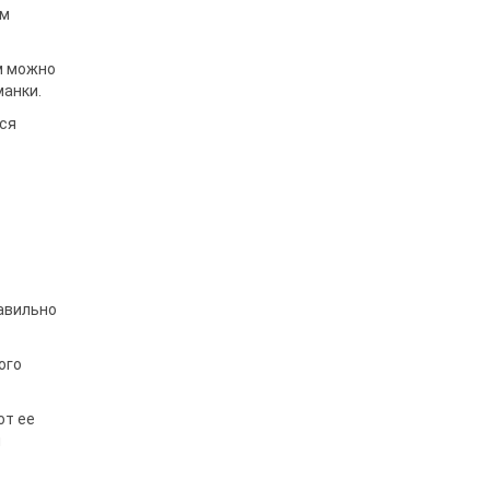
ом
м можно
манки.
тся
равильно
ого
от ее
и