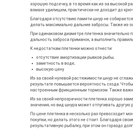
хорошую подсечку, в то время как из-за высокой
взмахе удилищем, практически не доходит до крюч
Благодаря отсутствию памяти шнур не собирается 
делать максимально дальние забросы. Также из-з
При одинаковом диаметре плетенка значительно п
дальность заброса приманок, а выполнить правил
К недостаткам плетенки можно отнести:
отсутствие амортизации рывков рыбы;
заметность в воде;
высокую цену.
Из-за своей нулевой растяжимости шнур не сглаж
результате повышается вероятность схода. Чтобы
настроенным фрикционным тормозом. Также важно
Из-за своей непрозрачности плетенка хорошо замет
значения, но вид шнура может отпугивать другую ры
По цене плетенка в несколько раз превосходит м
покупки, но делать этого не стоит. Благодаря с
результативную рыбалку, при этом он гораздо дол