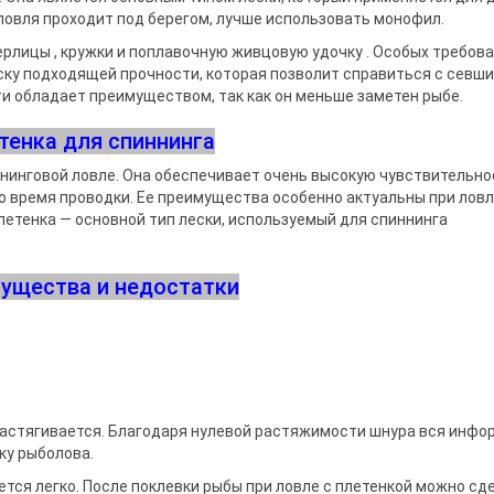
ловля проходит под берегом, лучше использовать монофил.
рлицы , кружки и поплавочную живцовую удочку . Особых требова
еску подходящей прочности, которая позволит справиться с севш
ти обладает преимуществом, так как он меньше заметен рыбе.
тенка для спиннинга
нинговой ловле. Она обеспечивает очень высокую чувствительно
о время проводки. Ее преимущества особенно актуальны при ловл
летенка — основной тип лески, используемый для спиннинга
ущества и недостатки
 растягивается. Благодаря нулевой растяжимости шнура вся инф
ку рыболова.
тся легко. После поклевки рыбы при ловле с плетенкой можно сд