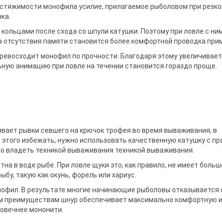
 растяжимости монофила усилие, прилагаемое рыболовом при резк
ка.
кольцами после схода со шпули катушки. Поэтому при ловле с ни
а отсутствия памяти становится более комфортной проводка при
ревосходит монофил по прочности. Благодаря этому увеличивае
ьную анимацию при ловле на течении становится гораздо проще.
ивает рывки севшего на крючок трофея во время вываживания, в
 этого избежать, нужно использовать качественную катушку с п
 владеть техникой вываживания техникой вываживания.
на в воде рыбе. При ловле щуки это, как правило, не имеет больш
бу, такую как окунь, форель или хариус.
онофил. В результате многие начинающие рыболовы отказывается 
воим преимуществам шнур обеспечивает максимально комфортную 
говечнее мононити.