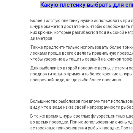
Какую плетенку выбрать для спи
Более толстую плетенку нужно использовать при л
шнура окажется достаточно, чтобы освобождать п
них крючки, которые разгибаются под высокой на
диаметров.
Также предпочтительно использовать более тонкие
лесками проще всего сделать правильную проводк
чтобы уверенно вытащить севший на крючок троф
Для рыбалки во второй половине весны, летом и о
предпочтительно применять более крепкие шнуры. 
прозрачной воде, когда рыба более пассивна.
Большинство рыболовов предпочитает использоват
виду, что в воде из-за своей непрозрачности рыбе
В то же время шнуры светлых флуоресцентных цве
во время проводки. При их использовании очень 
осторожные прикосновения рыбы к насадке. Поэт