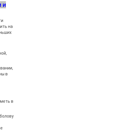
 и
ти
ить на
еньших
ной,
вании,
ны в
иметь в
ыболову
ие