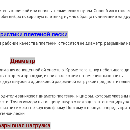
ры поклевки
ки
та
и держатели
летены косичкой или спаяны термическим путем. Способ изготовле
Чтобы выбрать хорошую плетенку, нужно обращать внимание на др
 подставок и
ристики плетеной лески
рабочие качества плетенки, относятся ее диаметр, разрывная на
Диаметр
риманку оснащенной ей снастью. Кроме того, шнур небольшого д
 во время проводки, и при ловле с ним на течении выполнить
 двух шнуров с одинаковой разрывной нагрузкой предпочтительн
зводители занижают диаметр плетенки, и цифры, которые указаны 
ости. Точно измерить толщину шнура с помощью штангенциркуля
о из них имеют не круглую форму. Поэтому в первую очередь при 
теной лески.
азрывная нагрузка