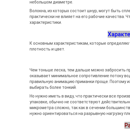
Воблеры
Джиг-ріг
Подставки
Сигнализато
небольшом диаметре.
Чехлы и сум
Грузила
Треноги
Fanatik
спиннингис
Поводковый материал
Подставки 
Волокна, из которых состоит шнур, могут быть сп
Держатели
Fisher Club
Аксессуары для монтажа
Род-поды
практически не влияет на его рабочие качества. 
SinkFish
Ведра
Крючки фидерные
Подставки
характеристики.
Сита
Бузбары
Аксессуары для
Характе
держателей
К основным характеристикам, которые определяют 
плотность и цвет.
Чем тоньше леска, тем дальше можно забросить п
оказывает минимальное сопротивление потоку воды
правильную анимацию приманки проще. Поэтому из
выбирать более тонкий.
Но нужно иметь в виду, что практически все прои
упаковке, обычно не соответствуют действительн
микрометра сложно, так как в сечении большинств
нужно ориентироваться на разрывную нагрузку пле
Р