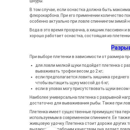
шнуры.
В том случае, если оснастка должна быть максим
флюрокарбона. При его применении количество п
особенно актуально при ловле спиннингом зимой н
Вода в это время прозрачна, а хищник пассивен и в
хорошо работает оснастка, состоящая из плетенки
Разрыв
При выборе плетенки в зависимости от размера 
для ловли мелкой щуки подойдет плетенка с раз
вываживать трофеи весом до 2 кг;
если предполагается ловить хищника среднего р
чтобы вытащить щуку массой до 6 кг;
если в уловах могу присутствовать щуки весом б
Наиболее универсальна плетенка с разрывной нагр
достаточно для вываживания рыбы. Также при лов
Плетенка имеет существенные преимущества пере
используемым в современном спиннинге. Ее также
живцовую удочку. Плетенка стоит дороже других ти
выдающимся рабочим качествам она делает ловлю