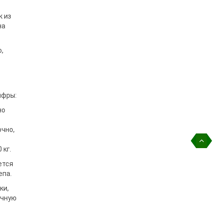
к из
на
,
ифры:
но
очно,
 кг.
ется
епа.
ки,
очную