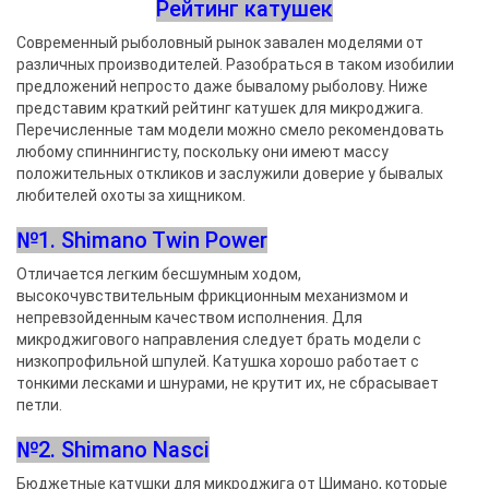
Рейтинг катушек
Современный рыболовный рынок завален моделями от
различных производителей. Разобраться в таком изобилии
предложений непросто даже бывалому рыболову. Ниже
представим краткий рейтинг катушек для микроджига.
Перечисленные там модели можно смело рекомендовать
любому спиннингисту, поскольку они имеют массу
положительных откликов и заслужили доверие у бывалых
любителей охоты за хищником.
№1. Shimano Twin Power
Отличается легким бесшумным ходом,
высокочувствительным фрикционным механизмом и
непревзойденным качеством исполнения. Для
микроджигового направления следует брать модели с
низкопрофильной шпулей. Катушка хорошо работает с
тонкими лесками и шнурами, не крутит их, не сбрасывает
петли.
№2. Shimano Nasci
Бюджетные катушки для микроджига от Шимано, которые