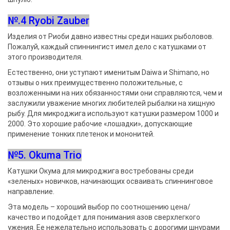
№.4 Ryobi Zauber
Изделия от Риоби давно известны среди наших рыболовов.
Пожалуй, каждый спиннингист имел дело с катушками от
этого производителя.
Естественно, они уступают именитым Daiwa и Shimano, но
отзывы о них преимущественно положительные, с
возложенными на них обязанностями они справляются, чем и
заслужили уважение многих любителей рыбалки на хищную
рыбу. Для микроджига используют катушки размером 1000 и
2000. Это хорошие рабочие «лошадки», допускающие
применение тонких плетенок и мононитей.
№5. Okuma Trio
Катушки Окума для микроджига востребованы среди
«зеленых» новичков, начинающих осваивать спиннинговое
направление.
Эта модель – хороший выбор по соотношению цена/
качество и подойдет для понимания азов сверхлегкого
ужения. Ее нежелательно использовать с дорогими шнурами