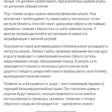
лучше. Он должен срабатывать при внезапных рывках рыбы,
не допуская обрыва лески.
Под тонкие шнуры нужна низкопрофильная шпуля. Она
исключает необходимость наматывать несколько сотен
метров бекинга, способствует дальнему забросу легчайших
приманок, снижает вероятность запутывания лески. У
многих производителей в ассортименте имеются
модификации с мелкой шпулей.
Хорошая катушка для микроджига обязана ровно укладывать
нитку на шпулю. Любые горбы, провалы, врезание витков друг
в друга приводит к самопроизвольному сбросу петель,
закручиванию лески, образованию бород. В результате
приходится отрезать несколько десятков метров
дорогостоящего шнура либо вовсе выбрасывать всю бобину,
вынужденно покупая новую.
Плавность и бесшумность хода – неотъемлемый параметр
хорошей безынерционной катушки. Посторонние шумы и
шорохи будут мешать сконцентрироваться на ловле и
контролировать проводку «резины». Наличие стопора
обратного хода не обсуждается – однозначно нужен.