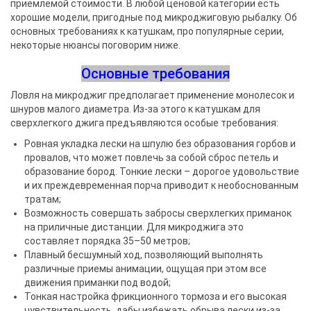
приемлемой стоимости. В любой ценовой категории есть
хорошие модели, пригодные под микроджиговую рыбалку. Об
основных требованиях к катушкам, про популярные серии,
некоторые нюансы поговорим ниже.
Основные требования
Ловля на микроджиг предполагает применение монолесок и
шнуров малого диаметра. Из-за этого к катушкам для
сверхлегкого джига предъявляются особые требования:
Ровная укладка лески на шпулю без образования горбов и
провалов, что может повлечь за собой сброс петель и
образование бород. Тонкие лески – дорогое удовольствие
и их преждевременная порча приводит к необоснованным
тратам;
Возможность совершать забросы сверхлегких приманок
на приличные дистанции. Для микроджига это
составляет порядка 35–50 метров;
Плавный бесшумный ход, позволяющий выполнять
различные приемы анимации, ощущая при этом все
движения приманки под водой;
Тонкая настройка фрикционного тормоза и его высокая
чувствительность, дабы избежать обрыва лески из-за