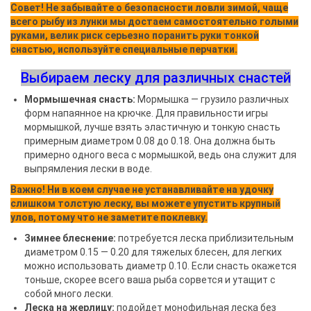
Совет! Не забывайте о безопасности ловли зимой, чаще
всего рыбу из лунки мы достаем самостоятельно голыми
руками, велик риск серьезно поранить руки тонкой
снастью, используйте специальные перчатки.
Выбираем леску для различных снастей
Мормышечная снасть:
Мормышка — грузило различных
форм напаянное на крючке. Для правильности игры
мормышкой, лучше взять эластичную и тонкую снасть
примерным диаметром 0.08 до 0.18. Она должна быть
примерно одного веса с мормышкой, ведь она служит для
выпрямления лески в воде.
Важно! Ни в коем случае не устанавливайте на удочку
слишком толстую леску, вы можете упустить крупный
улов, потому что не заметите поклевку.
Зимнее блеснение:
потребуется леска приблизительным
диаметром 0.15 — 0.20 для тяжелых блесен, для легких
можно использовать диаметр 0.10. Если снасть окажется
тоньше, скорее всего ваша рыба сорвется и утащит с
собой много лески.
Леска на жерлицу:
подойдет монофильная леска без