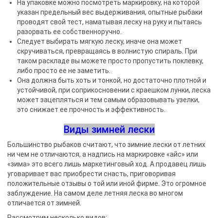
На упаковке можно посмотреть маркировку, на которой
указан предельный вес выдерживания, опытные рыбаки
проводят свой тест, наматывая леску на руку и пытаясь
разорвать ее собственноручно.
Следует выбирать мягкую леску, иначе она может
скручиваться, превращаясь в волнистую спираль. При
таком раскладе вы можете просто пропустить поклевку,
либо просто ее не заметить.
Она должна быть хоть и тонкой, но достаточно плотной и
устойчивой, при соприкосновении с краешком лунки, леска
может зацепляться и тем самым образовывать узелки,
это снижает ее прочность и эффективность.
Виды зимней лески
Большинство рыбаков считают, что зимние лески от летних
ни чем не отличаются, а надпись на маркировке «айс» или
«зима» это всего лишь маркетинговый ход. А продавец лишь
уговаривает вас приобрести снасть, приговоривая
положительные отзывы о той или иной фирме. Это огромное
заблуждение. На самом деле летняя леска во многом
отличается от зимней.
Рассмотрим несколько видов: