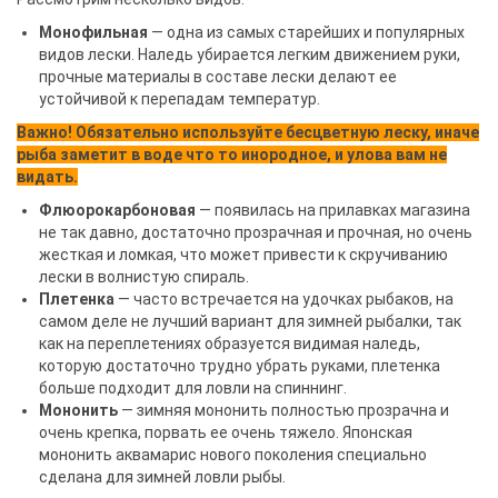
Монофильная
— одна из самых старейших и популярных
видов лески. Наледь убирается легким движением руки,
прочные материалы в составе лески делают ее
устойчивой к перепадам температур.
Важно! Обязательно используйте бесцветную леску, иначе
рыба заметит в воде что то инородное, и улова вам не
видать.
Флюорокарбоновая
— появилась на прилавках магазина
не так давно, достаточно прозрачная и прочная, но очень
жесткая и ломкая, что может привести к скручиванию
лески в волнистую спираль.
Плетенка
— часто встречается на удочках рыбаков, на
самом деле не лучший вариант для зимней рыбалки, так
как на переплетениях образуется видимая наледь,
которую достаточно трудно убрать руками, плетенка
больше подходит для ловли на спиннинг.
Мононить
— зимняя мононить полностью прозрачна и
очень крепка, порвать ее очень тяжело. Японская
мононить аквамарис нового поколения специально
сделана для зимней ловли рыбы.