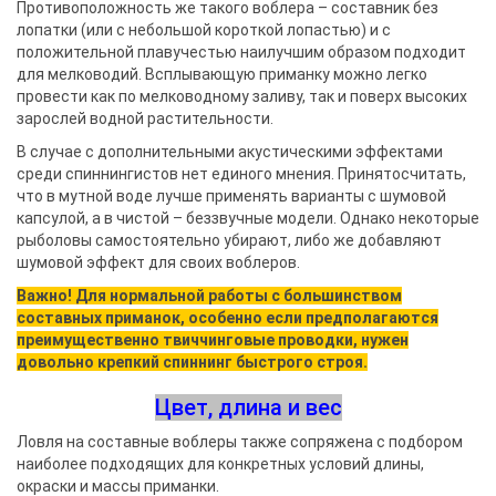
Противоположность же такого воблера – составник без
лопатки (или с небольшой короткой лопастью) и с
положительной плавучестью наилучшим образом подходит
для мелководий. Всплывающую приманку можно легко
провести как по мелководному заливу, так и поверх высоких
зарослей водной растительности.
В случае с дополнительными акустическими эффектами
среди спиннингистов нет единого мнения. Принятосчитать,
что в мутной воде лучше применять варианты с шумовой
капсулой, а в чистой – беззвучные модели. Однако некоторые
рыболовы самостоятельно убирают, либо же добавляют
шумовой эффект для своих воблеров.
Важно! Для нормальной работы с большинством
составных приманок, особенно если предполагаются
преимущественно твиччинговые проводки, нужен
довольно крепкий спиннинг быстрого строя.
Цвет, длина и вес
Ловля на составные воблеры также сопряжена с подбором
наиболее подходящих для конкретных условий длины,
окраски и массы приманки.