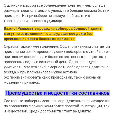
С длиной и массой все более-менее понятно – чем больше
размеры предполагаемого улова, тем больше должна быть и
приманка. Но при выборе не следует забывать и о
характеристиках своего удилища.
Важно! Рывковые проводки воблеров большой длины
могут на ряде спиннингов не удаваться даже без
превышения теста бланка по приманке.
Окраска также имеет значение. Общепризнанным считается
применение ярких, провоцирующих воблеров в мутной воде и
при плохом освещении, и более естественных расцветок в
прозрачных водах в солнечный день. Однако следует
учитывать, что эта закономерность соблюдается далеко не
всегда, и при плохом клеве нужно активно
экспериментировать как с проводками, так и с разными
моделями приманок.
Преимущества и недостатки составников
Составные воблеры имеют как определенные преимущества
по сравнению с приманками более простой конструкции, так
и недостатки. Среди достоинств стоит выделить: