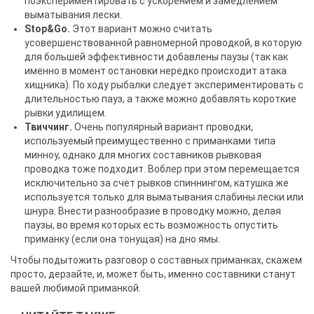
поэкспериментировать с ускорением и замедлением
выматывания лески.
Stop&Go.
Этот вариант можно считать
усовершенствованной равномерной проводкой, в которую
для большей эффективности добавлены паузы (так как
именно в момент остановки нередко происходит атака
хищника). По ходу рыбалки следует экспериментировать с
длительностью пауз, а также можно добавлять короткие
рывки удилищем.
Твиччинг.
Очень популярный вариант проводки,
используемый преимущественно с приманками типа
минноу, однако для многих составников рывковая
проводка тоже подходит. Воблер при этом перемещается
исключительно за счет рывков спиннингом, катушка же
используется только для выматывания слабины лески или
шнура. Внести разнообразие в проводку можно, делая
паузы, во время которых есть возможность опустить
приманку (если она тонущая) на дно ямы.
Чтобы подытожить разговор о составных приманках, скажем
просто, дерзайте, и, может быть, именно составники станут
вашей любимой приманкой.