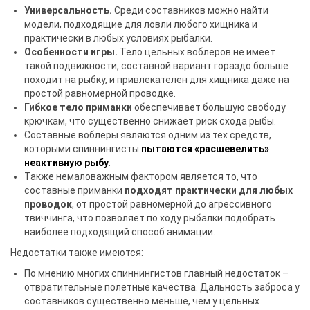
Универсальность.
Среди составников можно найти
модели, подходящие для ловли любого хищника и
практически в любых условиях рыбалки.
Особенности игры.
Тело цельных воблеров не имеет
такой подвижности, составной вариант гораздо больше
походит на рыбку, и привлекателен для хищника даже на
простой равномерной проводке.
Гибкое тело приманки
обеспечивает большую свободу
крючкам, что существенно снижает риск схода рыбы.
Составные воблеры являются одним из тех средств,
которыми спиннингисты
пытаются «расшевелить»
неактивную рыбу
.
Также немаловажным фактором является то, что
составные приманки
подходят практически для любых
проводок
, от простой равномерной до агрессивного
твиччинга, что позволяет по ходу рыбалки подобрать
наиболее подходящий способ анимации.
Недостатки также имеются:
По мнению многих спиннингистов главный недостаток –
отвратительные полетные качества. Дальность заброса у
составников существенно меньше, чем у цельных