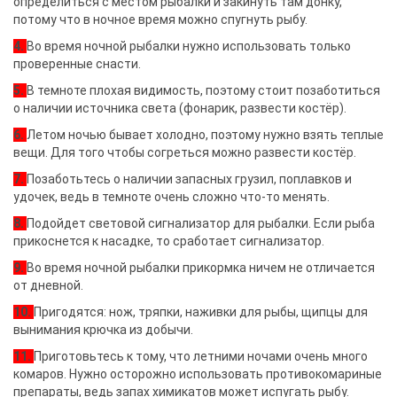
определиться с местом рыбалки и закинуть там донку,
потому что в ночное время можно спугнуть рыбу.
4.
Во время ночной рыбалки нужно использовать только
проверенные снасти.
5.
В темноте плохая видимость, поэтому стоит позаботиться
о наличии источника света (фонарик, развести костёр).
6.
Летом ночью бывает холодно, поэтому нужно взять теплые
вещи. Для того чтобы согреться можно развести костёр.
7.
Позаботьтесь о наличии запасных грузил, поплавков и
удочек, ведь в темноте очень сложно что-то менять.
8.
Подойдет световой сигнализатор для рыбалки. Если рыба
прикоснется к насадке, то сработает сигнализатор.
9.
Во время ночной рыбалки прикормка ничем не отличается
от дневной.
10.
Пригодятся: нож, тряпки, наживки для рыбы, щипцы для
вынимания крючка из добычи.
11.
Приготовьтесь к тому, что летними ночами очень много
комаров. Нужно осторожно использовать противокомариные
препараты, ведь запах химикатов может испугать рыбу.