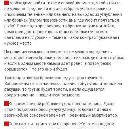
1.
Необходимо найти тихое и спокойное место, чтобы ничто
не мешало. Предпочтительно выбрать участок реки со
спокойным течением или без него: на выходах из углублений
или бровках (излом поверхности дна, где любит прятаться
рыба). Если вода прозрачная, то бровку получится найти,
осмотрев дно: поверхность воды на мелких участках
светлее, а на глубоких – темнее. Такой контраст указывает
нужное место.
По наличию камыша на озере также можно определить
местоположение бровки: сам тростник находится не глубоко,
и если в одном месте камыш идет ровно, а потом резко
обрывается – то это оно и будет.
Также для поиска бровки исследуют дно грузиком.
Забрасывают его и начинают плавно тянуть: если попали на
ракушки, то грузик будет трясти, а если ощущается
сопротивление – нашли нужное место.
2.
Во время ночной рыбалки нужна полная тишина. Даже
стоит подобрать бесшумную удочку. Подойдет донка с
резинкой, её основной элемент – резиновый амортизатор.
3.
Снасти стоит приготовить заранее. Желательно днём