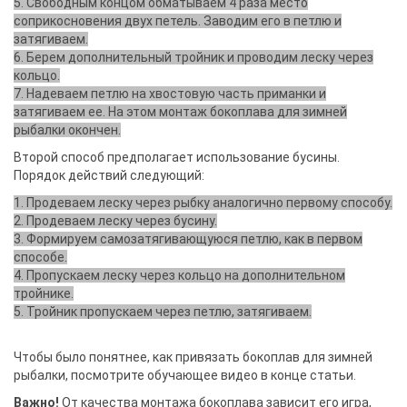
5. Свободным концом обматываем 4 раза место
соприкосновения двух петель. Заводим его в петлю и
затягиваем.
6. Берем дополнительный тройник и проводим леску через
кольцо.
7. Надеваем петлю на хвостовую часть приманки и
затягиваем ее. На этом монтаж бокоплава для зимней
рыбалки окончен.
Второй способ предполагает использование бусины.
Порядок действий следующий:
1. Продеваем леску через рыбку аналогично первому способу.
2. Продеваем леску через бусину.
3. Формируем самозатягивающуюся петлю, как в первом
способе.
4. Пропускаем леску через кольцо на дополнительном
тройнике.
5. Тройник пропускаем через петлю, затягиваем.
Чтобы было понятнее, как привязать бокоплав для зимней
рыбалки, посмотрите обучающее видео в конце статьи.
Важно!
От качества монтажа бокоплава зависит его игра,