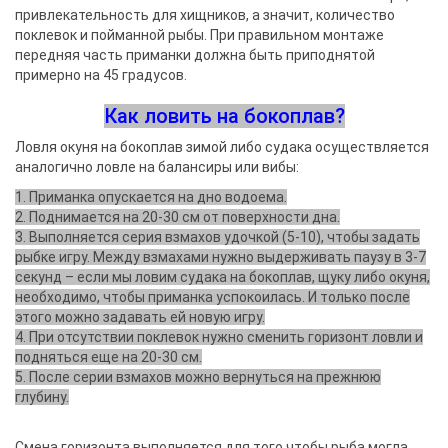
привлекательность для хищников, а значит, количество
поклевок и пойманной рыбы. При правильном монтаже
передняя часть приманки должна быть приподнятой
примерно на 45 градусов.
Как ловить на бокоплав?
Ловля окуня на бокоплав зимой либо судака осуществляется
аналогично ловле на балансиры или вибы:
1. Приманка опускается на дно водоема.
2. Поднимается на 20-30 см от поверхности дна.
3. Выполняется серия взмахов удочкой (5-10), чтобы задать
рыбке игру. Между взмахами нужно выдерживать паузу в 3-7
секунд – если мы ловим судака на бокоплав, щуку либо окуня,
необходимо, чтобы приманка успокоилась. И только после
этого можно задавать ей новую игру.
4. При отсутствии поклевок нужно сменить горизонт ловли и
подняться еще на 20-30 см.
5. После серии взмахов можно вернуться на прежнюю
глубину.
Смена горизонта выполняется для того чтобы рыба могла