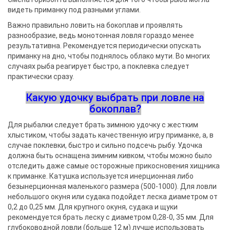
видеть приманку под разными углами.
Важно правильно ловить на бокоплав и проявлять
разнообразие, ведь монотонная ловля гораздо менее
результативна. Рекомендуется периодически опускать
приманку на дно, чтобы поднялось облако мути. Во многих
случаях рыба реагирует быстро, а поклевка следует
практически сразу.
Какую удочку выбрать при ловле на
бокоплав?
Для рыбалки следует брать зимнюю удочку с жестким
хлыстиком, чтобы задать качественную игру приманке, а, в
случае поклевки, быстро и сильно подсечь рыбу. Удочка
должна быть оснащена зимним кивком, чтобы можно было
отследить даже самые осторожные прикосновения хищника
к приманке. Катушка используется инерционная либо
безынерционная маленького размера (500-1000). Для ловли
небольшого окуня или судака подойдет леска диаметром от
0,2 до 0,25 мм. Для крупного окуня, судака и щуки
рекомендуется брать леску с диаметром 0,28-0, 35 мм. Для
глубоководной ловли (больше 12 м) лучше использовать