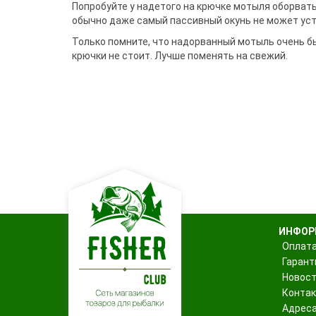
Воблеры
Джиг-ріг
Подставки
Сигнализато
Чехлы и сум
Попробуйте у надетого на крючке мотыля оборвать 
Грузила
Треноги
Fanatik
обычно даже самый пассивный окунь не может уст
спиннингис
Поводковый материал
Подставки 
Держатели
Fisher Club
Аксессуары для монтажа
Род-поды
Только помните, что надорванный мотыль очень б
SinkFish
Ведра
Крючки фидерные
Подставки
крючки не стоит. Лучше поменять на свежий.
Сита
Бузбары
Аксессуары для
держателей
ИНФОР
Оплата
Гарант
Новос
Конта
Адреса