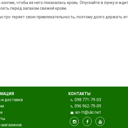
ры поклевки
ки
кончик, чтобы из него показалась кровь. Опускайте в лунку и ждит
оять перед запахом свежей крови.
та
и держатели
ыстро теряет свою привлекательность, поэтому долго держать ег
 подставок и
МАЦИЯ
КОНТАКТЫ
 и доставка
098
771-79-03
ии
096
962-79-09
ти
an-tt@ukr.net
кты
 магазинов