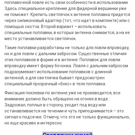
поплавочной ловле есть свои особенности в использовании.
Здесь специальное крепление для фидерной вершинки уже
не поможет. Крепить светлячок к антенне поплавка придется
через силиконовый адаптер (тот, что идет в комплекте) или с
помощью скотча. Второй вариант – использовать
специальные поплавки, в которых антенна снимается, а на ее
место устанавливается светлячок.
Такие поплавки разработаны не только для ловли впроводку,
но и для ловли с дальним забросом. Существенные отличия
этих поплавков в форме и в антенне. Поплавок для ловли
впроводку имеет форму бочонка. Ловля с дальним забросом
подразумевает использование поплавков с длинной
антенной, а для светлячка бывает предусмотрен
специальный прозрачный «бокс» в теле поплавка.
Фиксация поклевки по антенне уже не производится, все
внимание должно быть обращено на огонек в воде.
Задрожал, поплыл в сторону, уходит под воду или
останавливается на течении и чуть приподнимается – это
сигнал к подсечке. Отмечу, что это не только функционально,
но еще красиво и интересно.