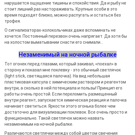
нарушается ощущение тишины и спокойствия. Да и рыбу не
стоит лишний раз настораживать. Крупные особи в это
время подходят близко, можно распугать и остаться без
трофея.
О сигнализаторах-колокольчиках даже вспоминать не
хочется. Постоянный перезвон очень напрягает. Да хотя бы
на холостом выматывании снасти его снимали…
Незаменимый на ночной рыбалке
Тот огонек перед глазами, который закивал, «поехал» в
сторону и показал мне поклевку - это обычный светлячок
(light stick, светящаяся палочка). На вид небольшая
пластиковая капсула с химическим раствором и реагентом
внутри, а сколько в ней потенциала и пользы! Принцип его
работы очень простой. Если переломить размещенный
внутри реагент, запускается химическая реакция и палочка
начинает светиться. Яркости этого огонька более чем
достаточно для визуализации поклевок. Все очень просто и
функционально. Такой светлячок можно назвать
незаменимым на ночной рыбалке.
Различаются светлячки между собой цветом свечения