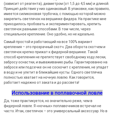
(зависит от реагента), диаметром (от 1,5 до 4,5 мм) и длиной.
Принцип действия у них одинаковый. В упаковке, как правило,
имеется силиконовая трубочка, с помощью которой можно
закрепить светлячок на вершинке фидера. На практике мне
приходилось пробовать и экспериментировать, крепить
светлячок разными способами. В том числе, через
специальное крепление. Оно удобно, но не идеально.
Самый простой и работающий на все 100% вариант
крепления – это прозрачный скотч. Два оборота скотчем и
светлячок крепко прижат к фидерной вершинке. Такой
способ крепления не препятствует свободному ходу лески,
забросу оснастки, и вываживанию рыбы. Гарантированно на
забросе или подсечке он не соскочит с крепления, не упадет
в воду и не улетит в ближайшие кусты. Одного светлячка
полностью хватает на ночную ловлю. Как говорится,
работает надежно от заката и до рассвета!
Использование в поплавочной ловле
Да, тоже практикуется, но значительно реже, чем в
фидерной ловле. Я «ночных» поплавочников встречал не
часто. Итак, светлячок – это универсальный аксессуар. Но в