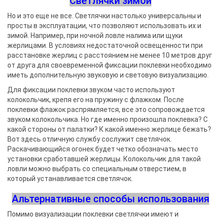
Светлячки зимой
Но и это еще не все. Светлячки настолько универсальны и
просты в эксплуатации, что позволяют использовать их и
зимой. Например, при ночной ловле налима или щуки
жерлицами. В условиях недостаточной освещенности при
расстановке жерлиц с расстоянием не менее 10 метров друг
от друга для своевременной фиксации поклевки необходимо
иметь дополнительную звуковую и световую визуализацию.
Для фиксации поклевки звуком часто используют
колокольчик, крепя его на пружину с флажком. После
поклевки флажок распрямляется, все это сопровождается
звуком колокольчика. Но где именно произошла поклевка? С
какой стороны от палатки? К какой именно жерлице бежать?
Вот здесь отличную службу сослужит светлячок.
Раскачивающийся огонек будет четко обозначать место
установки сработавшей жерлицы. Колокольчик для такой
ловли можно выбрать со специальным отверстием, в
который устанавливается светлячок.
Альтернативные способы использования
Помимо визуализации поклевки светлячки имеют и