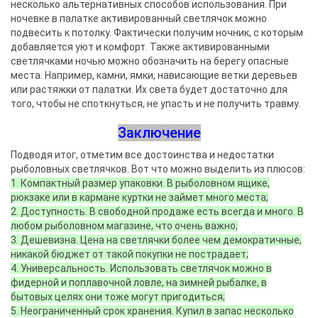
несколько альтернативных способов использования. При
ночевке в палатке активированный светлячок можно
подвесить к потолку. Фактически получим ночник, с которым
добавляется уют и комфорт. Также активированными
светлячками ночью можно обозначить на берегу опасные
места. Например, камни, ямки, нависающие ветки деревьев
или растяжки от палатки. Их света будет достаточно для
того, чтобы не споткнуться, не упасть и не получить травму.
Заключение
Подводя итог, отметим все достоинства и недостатки
рыболовных светлячков. Вот что можно выделить из плюсов:
1. Компактный размер упаковки. В рыболовном ящике,
рюкзаке или в кармане куртки не займет много места;
2. Доступность. В свободной продаже есть всегда и много. В
любом рыболовном магазине, что очень важно;
3. Дешевизна. Цена на светлячки более чем демократичные,
никакой бюджет от такой покупки не пострадает;
4. Универсальность. Использовать светлячок можно в
фидерной и поплавочной ловле, на зимней рыбалке, в
бытовых целях они тоже могут пригодиться;
5. Неограниченный срок хранения. Купил в запас несколько