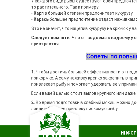
У каждого вида рыбы существуют свои предпочтен
то растительного. Так к примеру:
-
Карп
в большей степени предпочитает кукурузу;
-
Карась
большее предпочтение отдаст наживкам 
Это не значит, что нацепив кукурузу на крючок у в
Следует помнить: Что от водоема к водоему у 
пристрастия.
Советы по повы
1.
Чтобы достичь большей эффективности от подо
прикормке. А саму наживку крепко закрепить в пр
привлекает рыбу и помогает удержать ее у приман
Если вашей целью стоит вылов крупного или даже 
2.
Во время подготовки в хлебный мякиш можно до
ловли и быстрее привлекут искомую рыбу.
ИНФОР