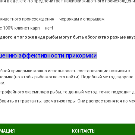
ия в еде, кто-то предпочитает наживки животного происхождения
животного происхождения — червякам и опарышам.
ас 100% клюнет карп — нет!
одного и того же вида рыбы могут быть абсолютно разные вк
шению эффективности прикормки
бной прикормки можно использовать составляющие наживки в
икормке(но чтобы рыба могла его найти). Подобный метод здорово
ки.
трофейного экземпляра рыбы, то данный метод точно подходит д
бавить аттрактанты, ароматизаторы. Они распространятся по ме
МАЦИЯ
КОНТАКТЫ