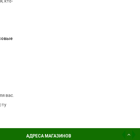
, кто-
усовые
ля вас.
сту
АДРЕСА МАГАЗИНОВ