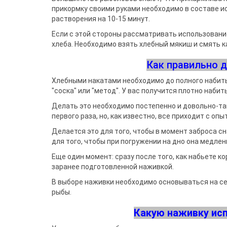
Воблеры
Джиг-ріг
Подставки
Сигнализато
Чехлы и сум
Грузила
прикормку своими руками необходимо в составе и
Треноги
Fanatik
спиннингис
Поводковый материал
Подставки 
растворения на 10-15 минут.
Держатели
Fisher Club
Аксессуары для монтажа
Род-поды
SinkFish
Если с этой стороны рассматривать использован
Ведра
Крючки фидерные
Подставки
хлеба. Необходимо взять хлебный мякиш и смять 
Сита
Бузбары
Аксессуары для
Как правильно 
держателей
Хлебными накатами необходимо до полного набить
"соска" или "метод". У вас получится плотно наби
Делать это необходимо постепенно и довольно-таки
первого раза, но, как известно, все приходит с опы
Делается это для того, чтобы в момент заброса сн
для того, чтобы при погружении на дно она медлен
Еще один момент: сразу после того, как набьете 
заранее подготовленной наживкой.
В выборе наживки необходимо основываться на сез
рыбы.
Какую наживку ис