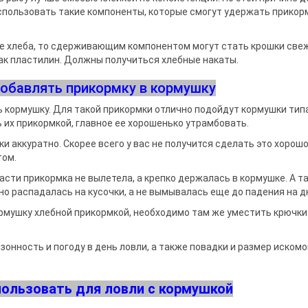
ры поклевки
ки
спользовать такие компоненты, которые смогут удержать прикор
та
и держатели
ие хлеба, то сдерживающим компонентом могут стать крошки све
как пластилин. Должны получиться хлебные накаты.
 подставок и
добавлять прикормку в кормушку
 кормушку. Для такой прикормки отлично подойдут кормушки тип
ть их прикормкой, главное ее хорошенько утрамбовать.
 аккуратно. Скорее всего у вас не получится сделать это хорошо
том.
асти прикормка не вылетела, а крепко держалась в кормушке. А т
но распадалась на кусочки, а не вымывалась еще до падения на д
кормушку хлебной прикормкой, необходимо там же уместить крючки
онность и погоду в день ловли, а также повадки и размер искомо
пользовать для ловли с кормушкой