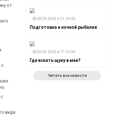
мку от
08.09.2020 в 21:09:00
жего
Подготовка к ночной рыбалке
а
05.05.2020 в 17:23:00
Где искать щуку в мае?
 с
Читать все новости
акже
но.
 с
го вида