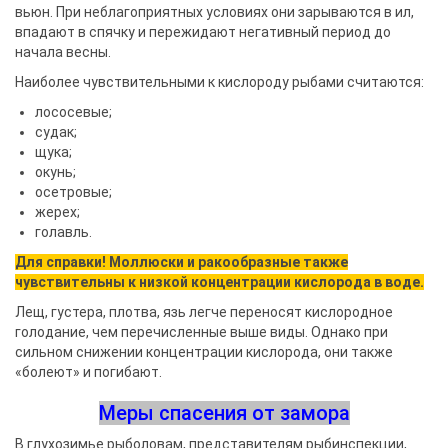
вьюн. При неблагоприятных условиях они зарываются в ил,
впадают в спячку и пережидают негативный период до
начала весны.
Наиболее чувствительными к кислороду рыбами считаются:
лососевые;
судак;
щука;
окунь;
осетровые;
жерех;
голавль.
Для справки! Моллюски и ракообразные также
чувствительны к низкой концентрации кислорода в воде.
Лещ, густера, плотва, язь легче переносят кислородное
голодание, чем перечисленные выше виды. Однако при
сильном снижении концентрации кислорода, они также
«болеют» и погибают.
Меры спасения от замора
В глухозимье рыболовам, представителям рыбинспекции,