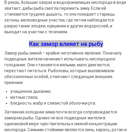
В реках, больших озерах и водохранилищах кислорода в воде
хватает, дабы рыба смогла пережить зиму. Если ей
становится труднее дышать, то она покидает старицы,
затоны, мелководные участки, где летом наблюдается
разрастание элодеи, кувшинки и других водорослей, и
выходит на участки с течением.
Как замор влияет на рыбу
Замор рыбы зимой – крайне негативное явление. Поначалу
подводные жители начинают испытывать кислородное
голодание. Они становятся вялыми, мало двигаются,
перестают питаться. Рыболовы, которые вылавливали
обессиленных особей, отмечают следующие внешние
признаки:
учащенное дыхание;
мутные глаза;
бледность жабр и слизистой оболочки рта.
Затяжная холодная зима почти всегда сопровождается
замором рыбы. Однако не все подводные жители в
одинаковой мере чувствительны к низкой концентрации
кислорода. Самыми стойкими являются линь, карась, ротан и