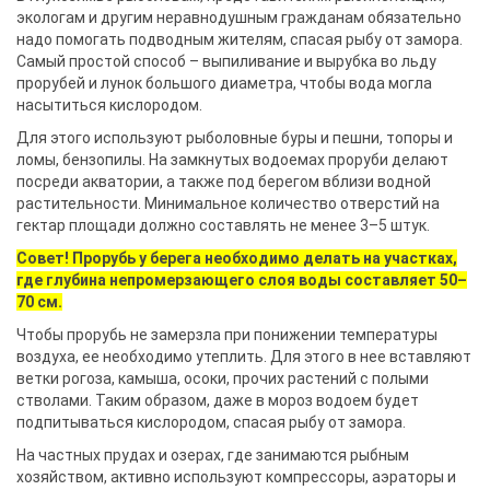
экологам и другим неравнодушным гражданам обязательно
надо помогать подводным жителям, спасая рыбу от замора.
Самый простой способ – выпиливание и вырубка во льду
прорубей и лунок большого диаметра, чтобы вода могла
насытиться кислородом.
Для этого используют рыболовные буры и пешни, топоры и
ломы, бензопилы. На замкнутых водоемах проруби делают
посреди акватории, а также под берегом вблизи водной
растительности. Минимальное количество отверстий на
гектар площади должно составлять не менее 3–5 штук.
Совет! Прорубь у берега необходимо делать на участках,
где глубина непромерзающего слоя воды составляет 50–
70 см.
Чтобы прорубь не замерзла при понижении температуры
воздуха, ее необходимо утеплить. Для этого в нее вставляют
ветки рогоза, камыша, осоки, прочих растений с полыми
стволами. Таким образом, даже в мороз водоем будет
подпитываться кислородом, спасая рыбу от замора.
На частных прудах и озерах, где занимаются рыбным
хозяйством, активно используют компрессоры, аэраторы и