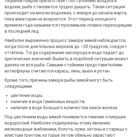
Ледяной покров препятствует поступлению воздуха в
водоем, рыбе становится трудно дышать. Такая ситуация
происходит на многих водоемах, с января до начала марта,
пока акватории не вскроются. Этот период холодного
времени года называется глухозимьем, плавно переходящим
в последний лед.
Наиболее выраженно процесс замора зимой наблюдается,
когда после длительных морозов до –20 градусов, следует
оттепель. Тогда содержание кислорода в воде падает до
критических значений. Выжить в подобной ситуации может
далеко не вся рыба. Самыми стойкими представителями
ихтиофауны считаются карась, линь, вьюн и ротан.
Кроме того, причины замора рыбы зимой могут быть
следующими:
цветение воды;
наличие в воде гуминовых веществ;
наличие в воде большого количества окиси железа.
Под цветением воды зимой понимается гниение отмерших
водорослей. Наиболее подвержены этому явлению
мелководные жабовники, болота, лужи, затоны и старицы с
илистым грунтом, которые летом обильно зарастают