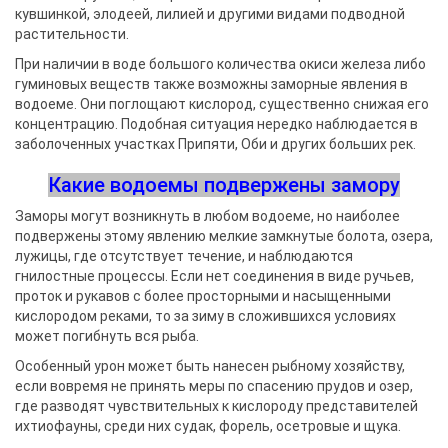
кувшинкой, элодеей, лилией и другими видами подводной
растительности.
При наличии в воде большого количества окиси железа либо
гуминовых веществ также возможны заморные явления в
водоеме. Они поглощают кислород, существенно снижая его
концентрацию. Подобная ситуация нередко наблюдается в
заболоченных участках Припяти, Оби и других больших рек.
Какие водоемы подвержены замору
Заморы могут возникнуть в любом водоеме, но наиболее
подвержены этому явлению мелкие замкнутые болота, озера,
лужицы, где отсутствует течение, и наблюдаются
гнилостные процессы. Если нет соединения в виде ручьев,
проток и рукавов с более просторными и насыщенными
кислородом реками, то за зиму в сложившихся условиях
может погибнуть вся рыба.
Особенный урон может быть нанесен рыбному хозяйству,
если вовремя не принять меры по спасению прудов и озер,
где разводят чувствительных к кислороду представителей
ихтиофауны, среди них судак, форель, осетровые и щука.