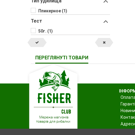
Тип удилища
Ппикерное (1)
Тест
50г. (1)
ПЕРЕГЛЯНУТІ ТОВАРИ
ІНФОР
Оплата
Гаранті
Новин
Контак
Адреси