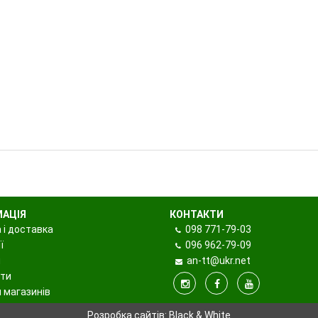
МАЦІЯ
КОНТАКТИ
 і доставка
098
771-79-03
ї
096
962-79-09
и
an-tt@ukr.net
ти
 магазинів
Розробка сайтів:
Black & White