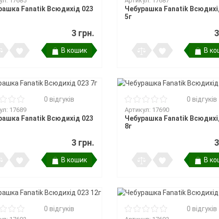
ул: 17685
Артикул: 17687
ри клювання
мки
рашка Fanatik Всюдихід 023
Чебурашка Fanatik Всюдихі
а тримачі
5г
3 грн.
3
В кошик
В ко
ідставок та
0 відгуків
0 відгуків
ул: 17689
Артикул: 17690
рашка Fanatik Всюдихід 023
Чебурашка Fanatik Всюдихі
8г
3 грн.
3
В кошик
В ко
0 відгуків
0 відгуків