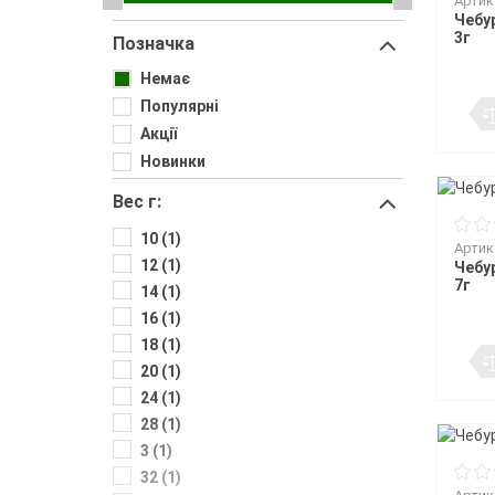
Воблери
Триноги
Артик
Джиг-ріг
Сигналізато
Чохли та су
Грузила
Чебу
Тримачі
Fanatik
спінінгіста
Повідковий матеріал
Підставки т
3г
Позначка
Відра
Fisher Club
Аксесуари для монтажу
Рід-поди
SinkFish
Гачки фідерні
Немає
Сіта
Підставки
Бузбари
Популярні
Аксесуари для п
Акції
власників
Новинки
Вес г:
10 (1)
Артик
12 (1)
Чебу
7г
14 (1)
16 (1)
18 (1)
20 (1)
24 (1)
28 (1)
3 (1)
32 (1)