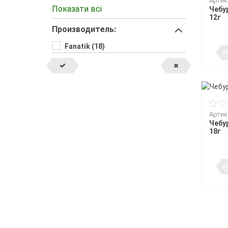
Артик
36 (1)
Показати всі
Чебу
4 (1)
12г
Производитель:
40 (1)
5 (1)
Fanatik (18)
50 (1)
6 (1)
7 (1)
8 (1)
Артик
Чебу
18г