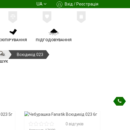
UA
Вхід / Реєстрація
ЕКІПІРУВАННЯ
ПІДГОДОВУВАННЯ
tik
Всюдихід 023
ШУК
0 відгуків