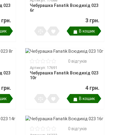
Артикул: 17688
д 023
Чебурашка Fanatik Всюдихід 023
6г
 грн.
3 грн.
шик
В кошик
0 відгуків
Артикул: 17691
д 023
Чебурашка Fanatik Всюдихід 023
10г
 грн.
4 грн.
шик
В кошик
0 відгуків