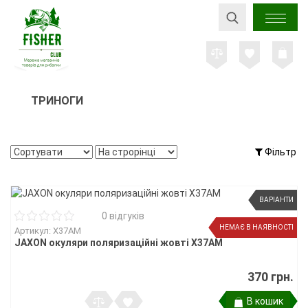
ТРИНОГИ
Фільтр
ВАРІАНТИ
0 відгуків
НЕМАЄ В НАЯВНОСТІ
Артикул: X37AM
JAXON окуляри поляризаційні жовті X37AM
370 грн.
В кошик