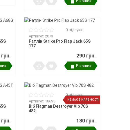
В кошик
0 відгуків
Артикул: 2073
65S
Ратлін Strike Pro Flap Jack 65S
177
 грн.
290 грн.
шик
В кошик
0 відгуків
НЕМАЄ В НАЯВНОСТІ
Артикул: 18695
65S
Віб Flagman Destroyer Vib 70S
482
 грн.
130 грн.