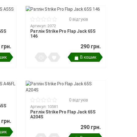
0 відгуків
Артикул: 2072
65S
Ратлін Strike Pro Flap Jack 65S
146
 грн.
290 грн.
шик
В кошик
0 відгуків
65S
Артикул: 10581
Ратлін Strike Pro Flap Jack 65S
A204S
 грн.
290 грн.
шик