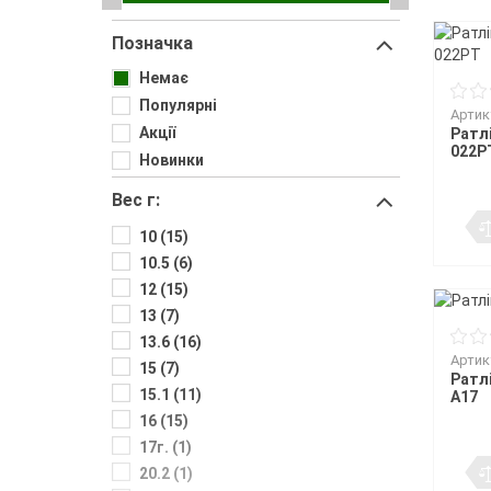
Воблери
Триноги
Джиг-ріг
Сигналізато
Чохли та су
Грузила
Тримачі
Fanatik
спінінгіста
Повідковий матеріал
Підставки т
Позначка
Відра
Fisher Club
Аксесуари для монтажу
Рід-поди
SinkFish
Гачки фідерні
Немає
Сіта
Підставки
Бузбари
Популярні
Артик
Аксесуари для п
Акції
Ратлі
власників
022P
Новинки
Вес г:
10 (15)
10.5 (6)
12 (15)
13 (7)
13.6 (16)
Артик
15 (7)
Ратлі
15.1 (11)
A17
16 (15)
17г. (1)
20.2 (1)