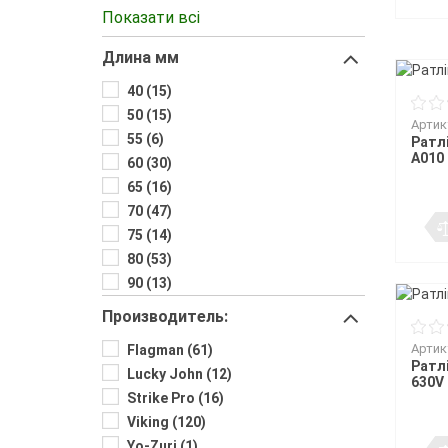
21 (28)
Показати всі
26 (23)
Длина мм
28 (21)
32 (29)
40 (15)
7 (15)
50 (15)
Артик
9.4г. (1)
55 (6)
Ратлі
A010
60 (30)
65 (16)
70 (47)
75 (14)
80 (53)
90 (13)
Производитель:
Артик
Flagman (61)
Ратлі
Lucky John (12)
630V
Strike Pro (16)
Viking (120)
Yo-Zuri (1)