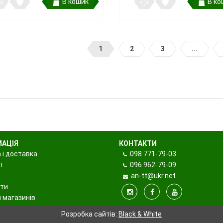
В кошик
В ко
1
2
3
...
МАЦІЯ
КОНТАКТИ
 і доставка
098
771-79-03
ї
096
962-79-09
и
an-tt@ukr.net
ти
 магазинів
Розробка сайтів:
Black & White