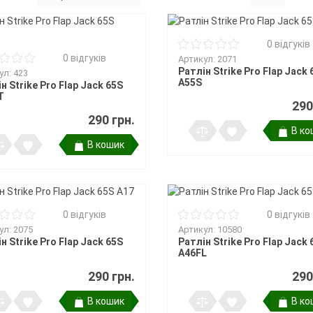
ри клювання
мки
а тримачі
0 відгуків
0 відгуків
Артикул: 2071
Ратлін Strike Pro Flap Jack 
ул: 423
ідставок та
A55S
н Strike Pro Flap Jack 65S
T
290
290 грн.
В ко
В кошик
0 відгуків
0 відгуків
ул: 2075
Артикул: 10580
н Strike Pro Flap Jack 65S
Ратлін Strike Pro Flap Jack 
A46FL
290 грн.
290
В кошик
В ко