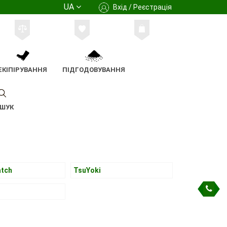
UA
Вхід / Реєстрація
ЕКІПІРУВАННЯ
ПІДГОДОВУВАННЯ
ШУК
atch
TsuYoki