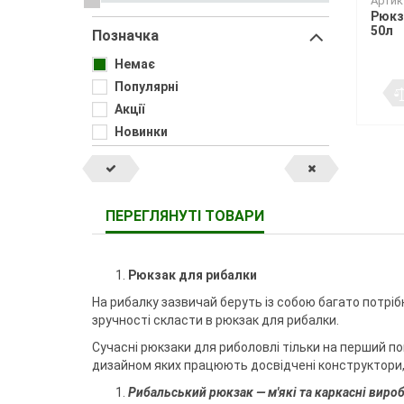
Воблери
Триноги
Артик
Джиг-ріг
Сигналізато
Чохли та су
Грузила
Рюкз
Тримачі
Fanatik
спінінгіста
Повідковий матеріал
Підставки т
50л
Позначка
Відра
Fisher Club
Аксесуари для монтажу
Рід-поди
SinkFish
Гачки фідерні
Немає
Сіта
Підставки
Бузбари
Популярні
Аксесуари для п
Акції
власників
Новинки
ПЕРЕГЛЯНУТІ ТОВАРИ
Рюкзак для рибалки
На рибалку зазвичай беруть із собою багато потрібн
зручності скласти в рюкзак для рибалки.
Сучасні рюкзаки для риболовлі тільки на перший 
дизайном яких працюють досвідчені конструктори, 
Рибальський рюкзак — м'які та каркасні виро