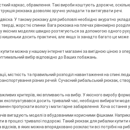
рсткий каркас, обрамлення. Такі вироби коштують дорожче, оскіль
трукція рюкзака дозволяє зручно укладати та витягувати речі.
підвіска. У такому рюкзаку для риболовлі необхідно акуратно уклада
тверді, жорсткі спинки. Вага рюкзака на плечах рівномірно розді
 у якісних моделях швидко розтягуються за допомогою одного рух
кі кишеньки досить практичні, але якщо їх занадто багато це мож
 купити можна у нашому інтернет магазині за вигідною ціною з опе
оптимальний вибір відповідно до Ваших побажань.
ації, місткість та правильний розподіл навантаження на спині люд
ранспортування різних речей. Сучасний рибальський рюкзак, ств
ажливих критеріїв, які впливають на вибір. У якісного виробу фор
ак експлуатувався досить тривалий час, необхідно вибирати моде
винен пропускати вологу і мати гарне забарвлення. Хоча остання у
ачів вигадують моделі із вбудованими корисними фішками. Наприк
ти в процесі тривалої подорожі. Такий рюкзак для рибалки купити
 відсіків, в яких можна впорядковано розкласти всі потрібні на риб