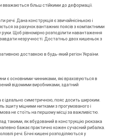
ки вважаються більш стійкими до деформації.
ти речі. Дана конструкція є звичайнісінькою і
ляється за рахунок вантажних поясів з компактними
у руки. Щоб рівномірно розподілити навантаження
е завдати незручності. Достатньо двох кишеньок з
ративною доставкою в будь-який регіон України.
ини є основними чинниками, які враховуються в
орений відомими виробниками, здатний
ма є ідеально симетричною, пояс досить широким.
ль зшиту міцними нитками з прогумованого і
мова не стоїть на першому місці за важливістю.
лад такими, як вбудований в конструкцію рюкзака
 напевно бажає практично кожен сучасний рибалка.
оловлі речі. Бічні кишені розподіляються у