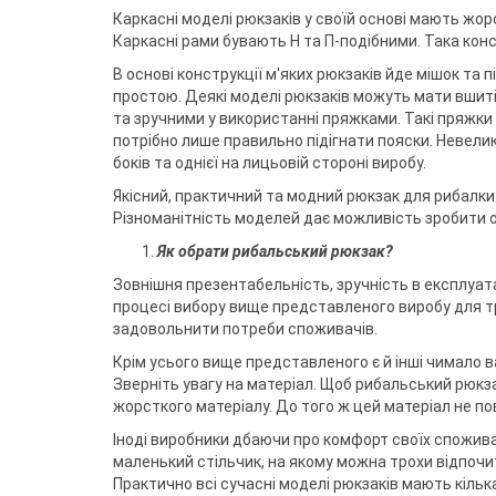
Каркасні моделі рюкзаків у своїй основі мають жо
Каркасні рами бувають Н та П-подібними. Така конс
В основі конструкції м'яких рюкзаків йде мішок та 
простою. Деякі моделі рюкзаків можуть мати вшиті 
та зручними у використанні пряжками. Такі пряжки
потрібно лише правильно підігнати пояски. Невели
боків та однієї на лицьовій стороні виробу.
Якісний, практичний та модний рюкзак для рибалки
Різноманітність моделей дає можливість зробити 
Як обрати рибальський рюкзак?
Зовнішня презентабельність, зручність в експлуат
процесі вибору вище представленого виробу для т
задовольнити потреби споживачів.
Крім усього вище представленого є й інші чимало в
Зверніть увагу на матеріал. Щоб рибальський рюкз
жорсткого матеріалу. До того ж цей матеріал не по
Іноді виробники дбаючи про комфорт своїх спожив
маленький стільчик, на якому можна трохи відпочи
Практично всі сучасні моделі рюкзаків мають кілька