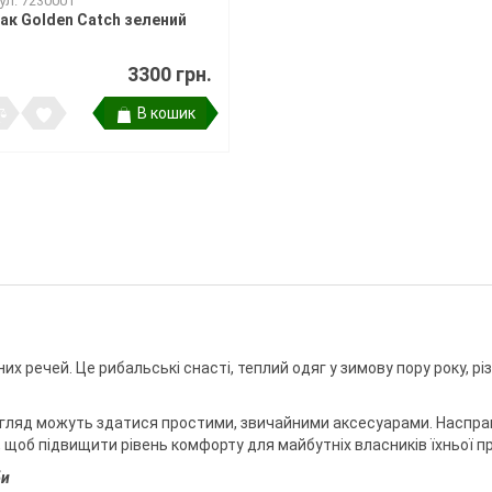
ул: 7230001
ри клювання
мки
ак Golden Catch зелений
а тримачі
3300 грн.
В кошик
ідставок та
их речей. Це рибальські снасті, теплий одяг у зимову пору року, рі
погляд можуть здатися простими, звичайними аксесуарами. Наспра
щоб підвищити рівень комфорту для майбутніх власників їхньої пр
би