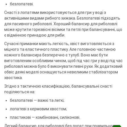
безлопатеві.
Снасті з лопатями використовуються для гри у воді з
активнішими видами рибного хижака. Безлопатеві підходять
для пасивного риболовлі. Хороший балансир для риболовлі
може крутити горезвісні вісімки та петлі при балансуванні, що
є відмінною принадою для риби.
Сучасні приманки мають легкість, хвіст виготовляється з
міцного та еластичного пластику. Але головною частиною
кожного балансира безперечно є тулуб. Воно має бути
виготовленим особливим чином, щоб під час гри у воді під час
риболовлі можна було б виконувати певні рухи. Як додатковий
обвіс деякі моделі оснащуються невеликим стабілізатором
хвостика.
Згідно з тактичною класифікацією, балансувальні снасті
поділяються на:
безлопатеві — важкі та легкі;
лопатеві з кермовим хвостом;
пластикові — комбіновані, силіконові.
Легкий балансир для риболовлі без лопат при правильному