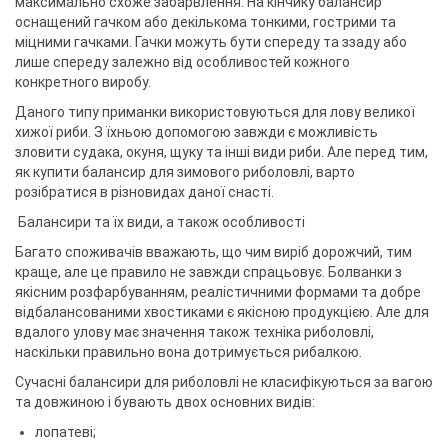
максимально схоже забарвлення. На кінчику балансир
оснащений гачком або декількома тонкими, гострими та
міцними гачками. Гачки можуть бути спереду та ззаду або
лише спереду залежно від особливостей кожного
конкретного виробу.
Даного типу приманки використовуються для лову великої
хижої риби. З їхньою допомогою завжди є можливість
зловити судака, окуня, щуку та інші види риби. Але перед тим,
як купити балансир для зимового риболовлі, варто
розібратися в різновидах даної снасті.
Балансири та їх види, а також особливості
Багато споживачів вважають, що чим виріб дорожчий, тим
краще, але це правило не завжди спрацьовує. Болванки з
якісним розфарбуванням, реалістичними формами та добре
відбалансованими хвостиками є якісною продукцією. Але для
вдалого улову має значення також техніка риболовлі,
наскільки правильно вона дотримується рибалкою.
Сучасні балансири для риболовлі не класифікуються за вагою
та довжиною і бувають двох основних видів:
лопатеві;