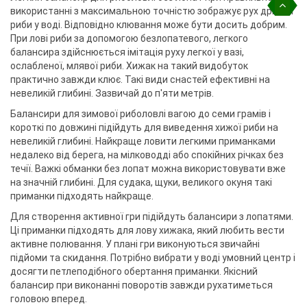
використанні з максимальною точністю зображує рух дрібної
риби у воді. Відповідно клювання може бути досить добрим.
При лові риби за допомогою безлопатевого, легкого
балансира здійснюється імітація руху легкої у вазі,
ослабленої, млявої риби. Хижак на такий видобуток
практично завжди клює. Такі види снастей ефективні на
невеликій глибині. Зазвичай до п'яти метрів.
Балансири для зимової риболовлі вагою до семи грамів і
короткі по довжині підійдуть для виведення хижої риби на
невеликій глибині. Найкраще ловити легкими приманками
недалеко від берега, на мілководді або спокійних річках без
течії. Важкі обманки без лопат можна використовувати вже
на значній глибині. Для судака, щуки, великого окуня такі
приманки підходять найкраще.
Для створення активної гри підійдуть балансири з лопатями.
Ці приманки підходять для лову хижака, який любить вести
активне полювання. У плані гри виконуються звичайні
підйоми та скидання. Потрібно вибрати у воді умовний центр і
досягти петлеподібного обертання приманки. Якісний
балансир при виконанні поворотів завжди рухатиметься
головою вперед.