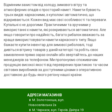
Відмінним захистом від холоду, зимового вітру та
атмосферних опадів є просторий намет. Намети бувають
трьох видів: каркасними, з куполом і автоматично, що
відкриваються. Кожен вид має свої особливості та переваги.
Купальні є не дорогими. Практичними та зручними у
використанні є намети, які розкриваються автоматично. Але
якщо говорити про надійність, багато рибалок вважають за
краще використовувати намети каркасного типу. Якщо
бажаєте купити інвентар для зимової риболовлі, тоді
дивіться вітрину товарів у даній категорії та робіть своє
замовлення прямо зараз онлайн або звертайтесь до наших
менеджерів за телефоном. Ми пропонуємо споживачам
продукцію високої якості від перевірених практикою та часом
світових виробників за доступними цінами з оперативною
доставкою до будь-якого регіону нашої країни.
АДРЕСИ МАГАЗИНІВ
М. Золотоноша, вул.
Новоселівська 2а
М. Черкаси, вул. Героїв Дніпра 19