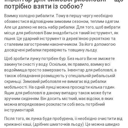
потрібно взяти із собою?
Взимку холодно рибалити. Тому в першу чергу необхідно
обзавестися відповідним зимовим сезоном, теплим одягом.
Але це далеко не весь набір рибалки. Для того, щоб вибрати
місце для риболовлі Вам знадобиться такий інструмент, як
пішня. Це ударний інструмент із дерев'яною рукояткою та
сталевим загостреним наконечником. За його допомогою
досвідчені рибалки перевіряють товщину льоду.
Щоб зробити лунку потрібен бур. Без нього Ви не зможете
закинути снасті у воду. Оскільки, як правило, взимку всі
водоймища просто замерзають. Інвентар для риболовлі, а
також обладнання розміщують у спеціальній рибальській
скриньці. Зимовий риболовля не вимагає від рибалки
мобільності. На одній лунці можна просидіти кілька годин.
Ящик для риболовлі в даному випадку також може бути
зручним сидінням. Він досить місткий, має відсіки, в яких
можна впорядковано розкласти собі весь потрібний
інструментарій.
Після того, як лунка буде пробурена, її необхідно очистити від
крижаної каші, (дрібних шматочків льоду). Це можна швидко