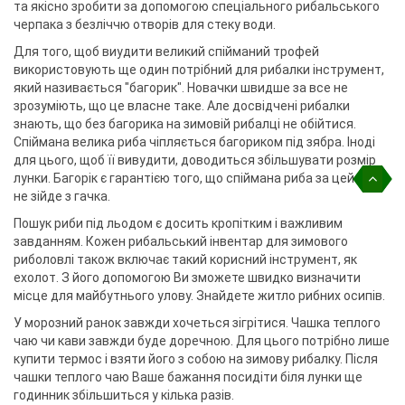
та якісно зробити за допомогою спеціального рибальського
черпака з безліччю отворів для стеку води.
Для того, щоб виудити великий спійманий трофей
використовують ще один потрібний для рибалки інструмент,
який називається "багорик". Новачки швидше за все не
зрозуміють, що це власне таке. Але досвідчені рибалки
знають, що без багорика на зимовій рибалці не обійтися.
Спіймана велика риба чіпляється багориком під зябра. Іноді
для цього, щоб її вивудити, доводиться збільшувати розмір
лунки. Багорік є гарантією того, що спіймана риба за цей час
не зійде з гачка.
Пошук риби під льодом є досить кропітким і важливим
завданням. Кожен рибальський інвентар для зимового
риболовлі також включає такий корисний інструмент, як
ехолот. З його допомогою Ви зможете швидко визначити
місце для майбутнього улову. Знайдете житло рибних осипів.
У морозний ранок завжди хочеться зігрітися. Чашка теплого
чаю чи кави завжди буде доречною. Для цього потрібно лише
купити термос і взяти його з собою на зимову рибалку. Після
чашки теплого чаю Ваше бажання посидіти біля лунки ще
годинник збільшиться у кілька разів.