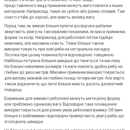
представленого виду приманки можуть виготовляти з інших
матеріалів. Наприклад, таких як срібло або різних сплавів. Такі
снасті стійкі до корозії, але мають велику вагу.
Перед тим, як зимові блешні купити досвідчені рибалки
звертають увагу на такі важливі показники, як маса приманки,
форма та колір. Наприклад для риболовлі плітки підійде
невелика, але масивна снасть. Тяжкі блешні також
використовують при лові риби на натуральну насадку.
Лісочка при цьому повинна бути відповідною товщиною.
Найбільш потужна блешня швидше дістанеться точки лову.
На блешні невеликих розмірів та ваги ловлять дрібну рибу на
глибині до двох метрів. Масивні приманки використовуються
для вилову хижаків на глибині понад чотири метри. Але варто
також відзначити, що легкі блешні мають досить делікатний
повідець.
Бормишки для зимової риболовлі можуть мати різну форму,
але приблизно однакову вагу. Відповідно таке оснащення
використовується для різних умов риболовлі взимку. Об'ємні
блешні є грайливими і відповідно привертають увагу риби, що
зголодніла, швидше.