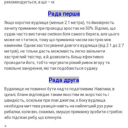
рекомендується, а що – ні.
Рада перша
Якщо коротке вудлище (менше 2.1 метра), то ймовірність
зачепу приманки при проводці зростає на 50%. Відомо, що
судак часто вистачає силікон біля самого берега, але цього
може не статися, тому що приманка часом застряє між
камінням. Однак застосування довгого вудлища (від 2.1 до 2.7
метрів), не тільки дасть можливість легко звільнити
застряглий твістер, а й дозволить більш ефективно
проводити його, тобто чергувати різкий ривок вгору та
повільне занурення, які так подобаються судаку.
Рада друга
Вудилище не повинно бути надто податливим. Навпаки, в
ідеалі, бланк відповідає таким якостям як жорсткість і
швидкість, оскільки при лові джигом, з боку вудлища
необхідна миттєва реакція навіть на найлегший рух руки
рибалки, коли він, скажімо, змушує приманку зробити стрибок
або підсікає рибу, що клюнула.
>