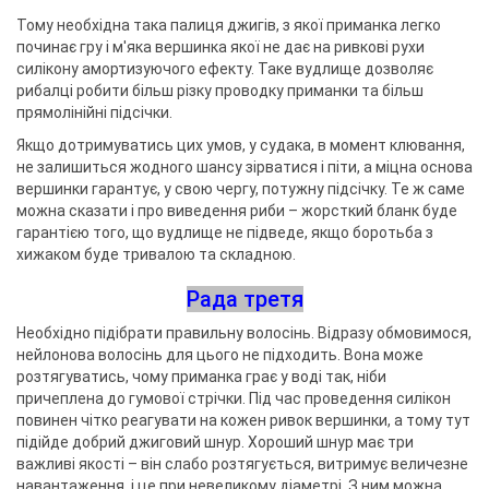
Тому необхідна така палиця джигів, з якої приманка легко
починає гру і м'яка вершинка якої не дає на ривкові рухи
силікону амортизуючого ефекту. Таке вудлище дозволяє
рибалці робити більш різку проводку приманки та більш
прямолінійні підсічки.
Якщо дотримуватись цих умов, у судака, в момент клювання,
не залишиться жодного шансу зірватися і піти, а міцна основа
вершинки гарантує, у свою чергу, потужну підсічку. Те ж саме
можна сказати і про виведення риби – жорсткий бланк буде
гарантією того, що вудлище не підведе, якщо боротьба з
хижаком буде тривалою та складною.
Рада третя
Необхідно підібрати правильну волосінь. Відразу обмовимося,
нейлонова волосінь для цього не підходить. Вона може
розтягуватись, чому приманка грає у воді так, ніби
причеплена до гумової стрічки. Під час проведення силікон
повинен чітко реагувати на кожен ривок вершинки, а тому тут
підійде добрий джиговий шнур. Хороший шнур має три
важливі якості – він слабо розтягується, витримує величезне
навантаження, і це при невеликому діаметрі. З ним можна