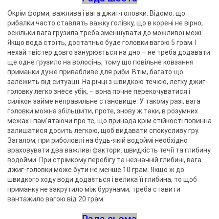
Окрім форми, важлива і вага джиг-головки. Відомо, що
рибалки часто ставлять важку голівку, що в корені не вірно,
оскільки вага грузила треба зменшувати до можливої ​​межі.
Якщо вода стоїть, достатньо буде головки вагою 5 грам. І
нехай твістер довго занурюється на дно – не треба додавати
ще одне грузило на волосінь, тому що повільне ковзання
приманки дуже привабливе для риби. Втім, багато що
залежить від ситуації. На річці з швидкою течією, легку джиг-
головку легко знесе убік, – вона почне перекочуватися і
силікон займе неправильне становище. У такому разі, вага
головки можна збільшити, проте, знову ж таки, в розумних
межах і пам'ятаючи про те, що принада крім стійкості повинна
залишатися досить легкою, щоб видавати спокусливу гру.
Загалом, при риболовлі на будь-якій водоймі необхідно
враховувати два важливі фактори: швидкість течії та глибину
водойми. При стрімкому перебігу та незначній глибині, вага
джиг-головки може бути не менше 10 грам. Якщо ж до
швидкого ходу води додається і велика її глибина, то щоб
приманку не закрутило між бурунами, треба ставити
вантажило вагою від 20 грам.