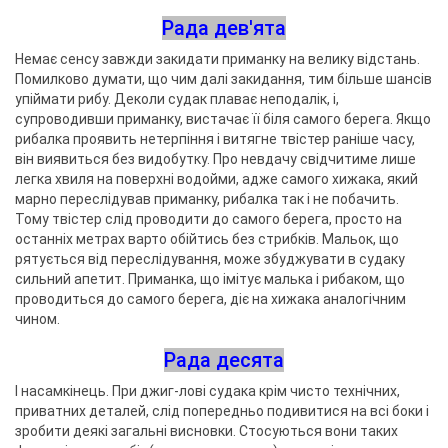
Рада дев'ята
Немає сенсу завжди закидати приманку на велику відстань.
Помилково думати, що чим далі закидання, тим більше шансів
упіймати рибу. Деколи судак плаває неподалік, і,
супроводивши приманку, вистачає її біля самого берега. Якщо
рибалка проявить нетерпіння і витягне твістер раніше часу,
він виявиться без видобутку. Про невдачу свідчитиме лише
легка хвиля на поверхні водойми, адже самого хижака, який
марно переслідував приманку, рибалка так і не побачить.
Тому твістер слід проводити до самого берега, просто на
останніх метрах варто обійтись без стрибків. Мальок, що
рятується від переслідування, може збуджувати в судаку
сильний апетит. Приманка, що імітує малька і рибаком, що
проводиться до самого берега, діє на хижака аналогічним
чином.
Рада десята
І насамкінець. При джиг-лові судака крім чисто технічних,
приватних деталей, слід попередньо подивитися на всі боки і
зробити деякі загальні висновки. Стосуються вони таких