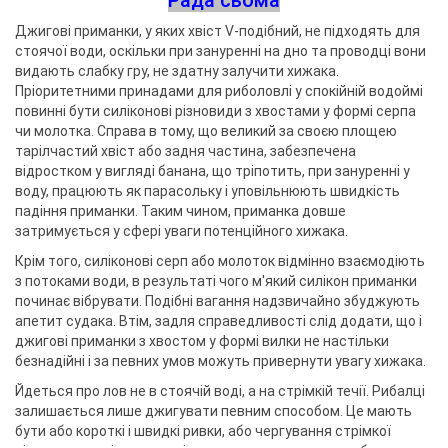
Рада сьома
Джигові приманки, у яких хвіст V-подібний, не підходять для
стоячої води, оскільки при зануренні на дно та проводці вони
видають слабку гру, не здатну залучити хижака.
Пріоритетними принадами для риболовлі у спокійній водоймі
повинні бути силіконові різновиди з хвостами у формі серпа
чи молотка. Справа в тому, що великий за своєю площею
тарілчастий хвіст або задня частина, забезпечена
відростком у вигляді банана, що тріпотить, при зануренні у
воду, працюють як парасольку і уповільнюють швидкість
падіння приманки. Таким чином, приманка довше
затримується у сфері уваги потенційного хижака.
Крім того, силіконові серп або молоток відмінно взаємодіють
з потоками води, в результаті чого м'який силікон приманки
починає вібрувати. Подібні вагання надзвичайно збуджують
апетит судака. Втім, задля справедливості слід додати, що і
джигові приманки з хвостом у формі вилки не настільки
безнадійні і за певних умов можуть привернути увагу хижака.
Йдеться про лов не в стоячій воді, а на стрімкій течії. Рибалці
залишається лише джигувати певним способом. Це мають
бути або короткі і швидкі ривки, або чергування стрімкої