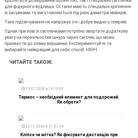
кріпляться до вершинки ізолентою, так і спеціальні світлячки
для фідерного вудлища. Останні мають спеціальні кріплення
із засувками та виготовляються під різні діаметри квіверів.
Таке підсвічування не напружує очі і добре видно у темряві.
Однак при лові зі світлячками потрібно звертати додаткову
увагу на перехльостки шнура через світляк, що може
призвести до зламу вершинки. Експериментуйте та
вибирайте найкращий для себе спосіб. НХНЧ.
ЧИТАЙТЕ ТАКОЖ:
19.01.2020 в 16:10:00
Термос – необхідний елемент для подорожей.
Як обрати?
22.11.2020 в 21:01:34
Кліпса чи мітка? Як фіксувати дистанцію при