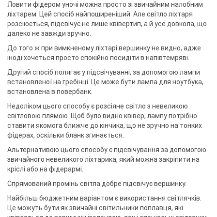
Ловити фідером уночі можна просто зі звичайним налобним
ліхтарем. Цей спосіб найпоширеніший. Але світло ліхтаря
розсіюється, підсвічує не лише квівертип, а й усе довкола, що
далеко не завжди зручно.
До того ж при вимкненому ліхтарі вершинку не видно, адже
іноді хочеться просто спокійно посидіти в напівтемряві.
Другий спосіб полягає у підсвічуванні, за допомогою лампи
встановленої на гребінці. Це може бути лампа для ноутбука,
встановлена ​​в повербанк.
Недоліком цього способу є розсіяне світло з невеликою
світловою плямою. Щоб було видно квівер, лампу потрібно
ставити якомога ближче до кінчика, що не зручно на тонких
фідерах, оскільки бланк згинається.
Альтернативою цього способу є підсвічування за допомогою
звичайного невеликого ліхтарика, який можна закріпити на
кріслі або на фідерармі.
Спрямований промінь світла добре підсвічує вершинку.
Найбільш бюджетним варіантом є використання світлячків.
Це можуть бути як звичайні світильники поплавця, які