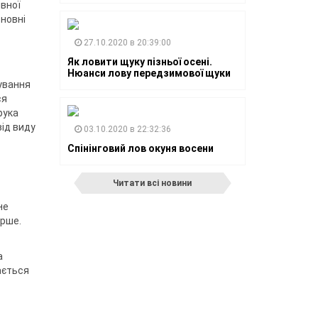
ивної
сновні
27.10.2020 в 20:39:00
Як ловити щуку пізньої осені.
Нюанси лову передзимової щуки
ування
ся
рука
від виду
03.10.2020 в 22:32:36
Спінінговий лов окуня восени
Читати всі новини
не
ірше.
а
ається