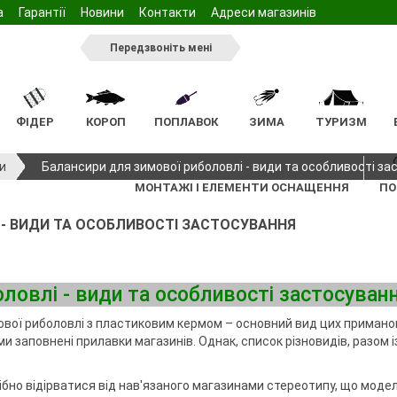
а
Гарантії
Новини
Контакти
Адреси магазинів
Передзвоніть мені
ФІДЕР
КОРОП
ПОПЛАВОК
ЗИМА
ТУРИЗМ
тажу
тажу
жилети
Ящики та коробочки для
Відра
Підсаки
Жерлиці
Стільчик
Арома
Світляки
Мангал
Пінопласт
и
Балансири для зимової риболовлі - види та особливості з
спінінгових снастей
нга
Підсаки
нки
сінь
Садки для фідерного
Ківок
Стіл
Насадки
МОНТАЖІ І ЕЛЕМЕНТИ ОСНАЩЕННЯ
ПО
інінга
Голови підсак
монтажу
лову
Інвентар
Спальник
Ручки підсаків
а для бойлів
- ВИДИ ТА ОСОБЛИВОСТІ ЗАСТОСУВАННЯ
Ящики та коробочки для
ільці
Зимові намети
спінінга
тажу
Садки коропові
фідерного лову
южки, карабіни,
ві
а тримачі
Ящики та коробочки для
ві
Підсадки фідерні
монтажу
спінінгового
коропового лову
ловлі - види та особливості застосуван
Підсаки
ні
Чохли та сумки
Голови підсак
ової риболовлі з пластиковим кермом – основний вид цих примано
южки, карабіни,
ідставок та
Ручки підсаків
Меблі
 заповнені прилавки магазинів. Однак, список різновидів, разом і
ння
Чохли та сумки фідерні
Крісла
ля поплавця
Столи
бно відірватися від нав'язаного магазинами стереотипу, що модел