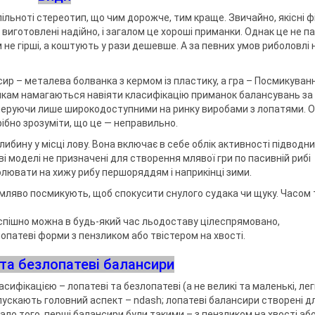
ьноті стереотип, що чим дорожче, тим краще. Звичайно, якісні ф
виготовлені надійно, і загалом це хороші приманки. Однак це не п
 не гірші, а коштують у рази дешевше. А за певних умов риболовлі 
ир – металева болванка з кермом із пластику, а гра – Посмикуван
балкам намагаються навіяти класифікацію приманок балансувань за
 оперуючи лише широкодоступними на ринку виробами з лопатями. О
ібно зрозуміти, що це — неправильно.
либину у місці лову. Вона включає в себе облік активності підводн
еві моделі не призначені для створення млявої гри по пасивній рибі
олювати на хижу рибу першоряддям і наприкінці зими.
 мляво посмикують, щоб спокусити снулого судака чи щуку. Часом 
спішно можна в будь-який час льодоставу цілеспрямовано,
опатеві форми з пензликом або твістером на хвості.
 та безлопатеві балансири
фікацією – лопатеві та безлопатеві (а не великі та маленькі, лег
припускають головний аспект – ndash; лопатеві балансири створені д
Мало того, перші балансири були такими – з пензликом на хвості або