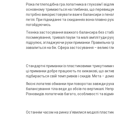
Різка петлеподібна гра лопатника в глухозім'ї відл
основному тримаються на глибинах, що перевищую
потрібно використовувати важчі балансири з пензл
петлі. При підкиданні та скиданнях вона плавно рух
погойдуючись.
Техніка застосування важкого балансира без стабіл
посмикування, тривалі паузи та малі амплітуди руху
підрулює, згладжуючи рухи приманки. Правильна гр
завалиться на бік. Сфера застосування – великі гли
Стандартні приманки із пластиковими трикутними к
ці приманки добре працюють по хижакові, що актив
підбирається свій темп ривків і скидів. Мета – дом
Якісні лопатеві обманки при поворотах завжди ру
балансування тіла веде до збоїв по вертикалі. Неп
Різновидів лопатечків багато, особливості та відмі
Останнім часом на ринку з'явилися моделі пластико