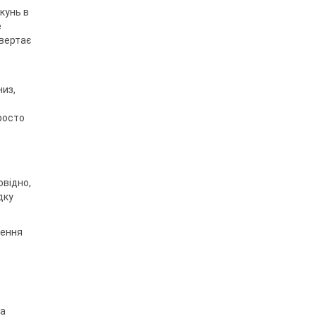
кунь в
е
авертає
низ,
росто
овідно,
дку
шення
на