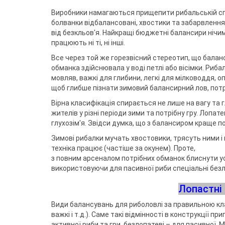
Виробники намагаються прищепити рибальській спіл
болванки відбалансовані, хвостики та забарвлення 
від безкльов'я. Найкращі бюджетні балансири нічим
працюють ні ті, ні інші.
Все через той же горезвісний стереотип, що баланс
обманка здійснювала у воді петлі або вісімки. Ри
мовляв, важкі для глибини, легкі для мілководдя,
щоб глибше пізнати зимовий балансирний лов, потр
Вірна класифікація спирається не лише на вагу та г
жителів у різні періоди зими та потрібну гру. Лопат
глухозім'я. Звідси думка, що з балансиром краще п
Зимові рибалки мучать хвостовики, трясуть ними і
техніка працює (частіше за окунем). Проте,
з повним арсеналом потрібних обманок блиснути у
використовуючи для пасивної риби спеціальні безл
Лопастні
Види балансувань для риболовлі за правильною класи
важкі і т.д.). Саме такі відмінності в конструкції 
активної риби та гри, безлопатеві – для пасивної. 