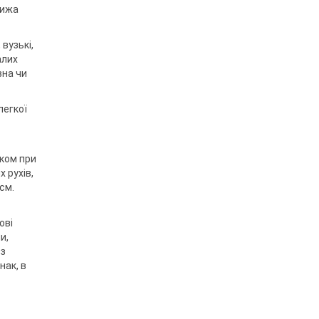
хижа
 вузькі,
алих
вна чи
легкої
иком при
 рухів,
см.
ові
и,
 з
нак, в