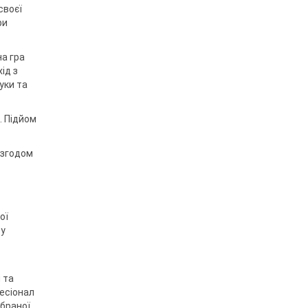
своєї
ри
на гра
ід з
уки та
. Підйом
 згодом
ої
ву
 та
фесіонал
обраної