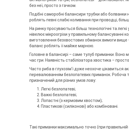
без неї, просто з гачком.
Подібні саморобні балансири трубки або болванки н
роблять певні слабкі коливання при проводці, біль
На ринку просуваються більш технологічні та легк
нівелює мікроогріхи у правильному балансуванні ко
виготовлення безхвостових обманок вимоги вище – 
баланс роблять її майже марною.
Головне в балансирі – саме тулуб приманки. Воно 
час гри. Наявність стабілізатора хвостика – прост
Часто риба в глухозім'ї дуже неохоче цікавиться
перевалюванням безлопатевих приманок. Робоча та
призначений для різних умов лову:
Легкі безлопатеві;
Важкі безлопатеві;
Лопастні (з кермовим хвостом);
Пластикові (силіконові) або комбіновані.
Такі приманки максимально точно (при правильній г