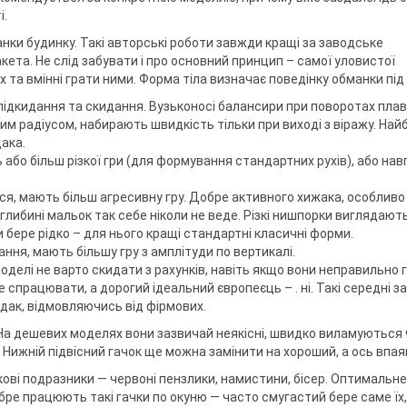
і.
анки будинку. Такі авторські роботи завжди кращі за заводське
ета. Не слід забувати і про основний принцип – самої уловистої
х та вмінні грати ними. Форма тіла визначає поведінку обманки під 
підкидання та скидання. Вузьконосі балансири при поворотах пла
м радіусом, набирають швидкість тільки при виході з віражу. Най
ака.
 або більш різкої гри (для формування стандартних рухів), або нав
ся, мають більш агресивну гру. Добре активного хижака, особливо 
 глибині мальок так себе ніколи не веде. Різкі нишпорки виглядают
и бере рідко – для нього кращі стандартні класичні форми.
ання, мають більшу гру з амплітуди по вертикалі.
моделі не варто скидати з рахунків, навіть якщо вони неправильно 
 спрацювати, а дорогий ідеальний європеєць – . ні. Такі середні з
удак, відмовляючись від фірмових.
. На дешевих моделях вони зазвичай неякісні, швидко виламуються 
ижній підвісний гачок ще можна замінити на хороший, а ось впаяні
ові подразники — червоні пензлики, намистини, бісер. Оптимальне
бре працюють такі гачки по окуню — часто смугастий бере саме їх,