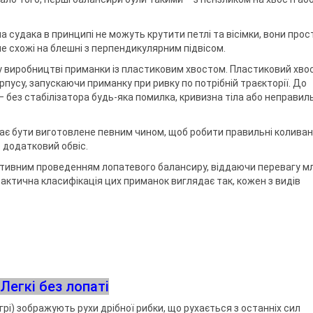
а судака в принципі не можуть крутити петлі та вісімки, вони прос
ше схожі на блешні з перпендикулярним підвісом.
і у виробництві приманки із пластиковим хвостом. Пластиковий хво
рпусу, запускаючи приманку при ривку по потрібній траєкторії. До
без стабілізатора будь-яка помилка, кривизна тіла або неправил
має бути виготовлене певним чином, щоб робити правильні коливан
о додатковий обвіс.
 активним проведенням лопатевого балансиру, віддаючи перевагу 
ктична класифікація цих приманок виглядає так, кожен з видів
Легкі без лопаті
рі) зображують рухи дрібної рибки, що рухається з останніх сил