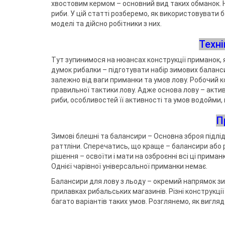
Воблери
Триноги
Джиг-ріг
Сигналізато
хвостовим кермом – основний вид таких обманок. Н
Чохли та су
Грузила
Тримачі
Fanatik
риби. У цій статті розберемо, як використовувати 
спінінгіста
Повідковий матеріал
Підставки т
Відра
Fisher Club
моделі та дійсно робітники з них.
Аксесуари для монтажу
Рід-поди
SinkFish
Гачки фідерні
Сіта
Підставки
Техн
Бузбари
Аксесуари для п
Тут зупинимося на нюансах конструкції приманок,
власників
думок рибалки – підготувати набір зимових баланси
залежно від ваги приманки та умов лову. Робочий 
правильної тактики лову. Адже основа лову – актив
риби, особливостей її активності та умов водойми, 
П
Зимові блешні та балансири – Основна зброя підлі
раттліни. Сперечатись, що краще – балансири або р
рішення – освоїти і мати на озброєнні всі ці приманк
Однієї чарівної універсальної приманки немає.
Балансири для лову з льоду – окремий напрямок зим
прилавках рибальських магазинів. Різні конструкці
багато варіантів таких умов. Розглянемо, як вигля