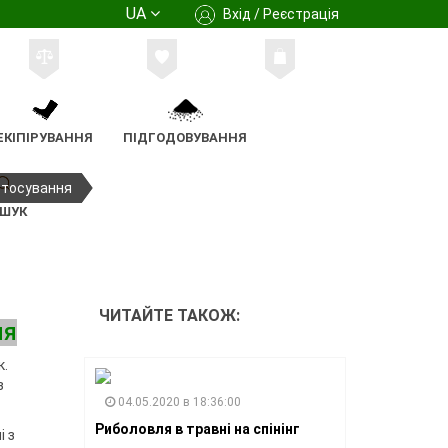
UA
Вхід / Реєстрація
ЕКІПІРУВАННЯ
ПІДГОДОВУВАННЯ
астосування
ШУК
ЧИТАЙТЕ ТАКОЖ:
ня
к.
з
04.05.2020 в 18:36:00
Риболовля в травні на спінінг
і з