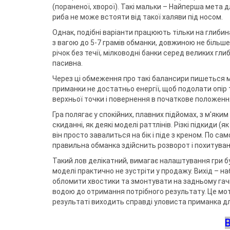
(пораненої, хворої). Такі мальки – Найперша мета 
риба не може встояти від такої халяви під носом.
Однак, подібні варіанти працюють тільки на глибинах
з вагою до 5-7 грамів обманки, довжиною не більше
річок без течії, мілководні банки серед великих гл
пасивна.
Через ці обмеження про такі балансири пишеться ма
приманки не достатньо енергії, щоб подолати опір то
верхньої точки і повернення в початкове положення
Гра полягає у спокійних, плавних підйомах, з м'як
скиданні, як деякі моделі раттлінів. Різкі підкиди 
він просто завалиться на бік і піде з креном. По с
правильна обманка здійснить розворот і похитуван
Такий лов делікатний, вимагає налаштування гри буд
моделі практично не зустріти у продажу. Вихід – на
обломити хвостики та змонтувати на задньому гачку
водою до отримання потрібного результату. Це мот
результаті виходить справді уловиста приманка д