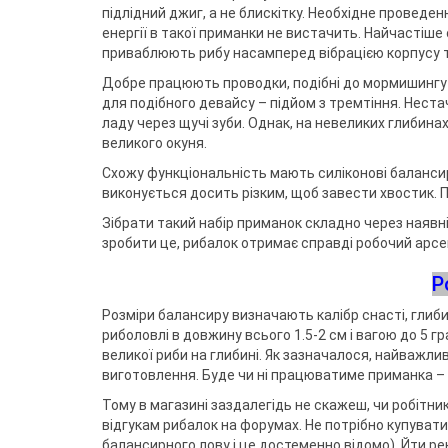
підлідний джиг, а не блискітку. Необхідне проведен
енергії в такої приманки не вистачить. Найчастіше
приваблюють рибу насамперед вібрацією корпусу т
Добре працюють проводки, подібні до мормишингу (
для подібного девайсу – підйом з тремтіння. Нест
ладу через щучі зуби. Однак, на невеликих глибин
великого окуня.
Схожу функціональність мають силіконові балансири
виконується досить різким, щоб завести хвостик. 
Зібрати такий набір приманок складно через наявн
зробити це, рибалок отримає справді робочий арсе
Р
Розміри балансиру визначають калібр снасті, глиб
риболовлі в довжину всього 1.5-2 см і вагою до 5 г
великої риби на глибині. Як зазначалося, найважли
виготовлення. Буде чи ні працюватиме приманка – я
Тому в магазині заздалегідь не скажеш, чи робітник
відгукам рибалок на форумах. Не потрібно купувати
балансирного лову і це достеменно відомо). Йти 