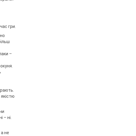
час гри.
вно
більш
паки –
окуня.
ь
грають.
а якістю
чи
 – ні.
 а не