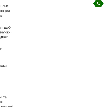
інські
анацея
не
ня, щоб
 вагою –
днак,
их
така
кі та
ля
 взагалі