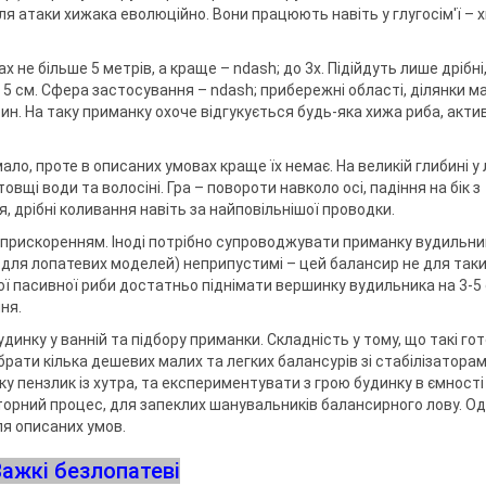
для атаки хижака еволюційно. Вони працюють навіть у глугосім'ї – 
 не більше 5 метрів, а краще – ndash; до 3х. Підійдуть лише дрібні,
 5 см. Сфера застосування – ndash; прибережні області, ділянки м
ибин. На таку приманку охоче відгукується будь-яка хижа риба, акти
ло, проте в описаних умовах краще їх немає. На великій глибині у 
вщі води та волосіні. Гра – повороти навколо осі, падіння на бік з
, дрібні коливання навіть за найповільнішої проводки.
им прискоренням. Іноді потрібно супроводжувати приманку вудильн
(як для лопатевих моделей) неприпустимі – цей балансир не для таких
амої пасивної риби достатньо піднімати вершинку вудильника на 3-5 
ня.
инку у ванній та підбору приманки. Складність у тому, що такі гот
брати кілька дешевих малих та легких балансурів зі стабілізаторам
 пензлик із хутра, та експериментувати з грою будинку в ємності
орний процес, для запеклих шанувальників балансирного лову. Од
ля описаних умов.
Важкі безлопатеві