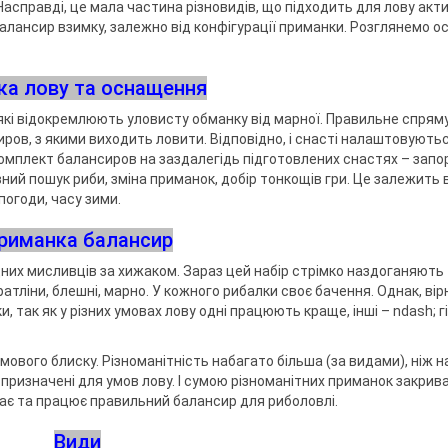
ри клювання
асправді, це мала частина різновидів, що підходить для лову акт
мки
балансир взимку, залежно від конфігурації приманки. Розглянемо о
а тримачі
іка лову та оснащення
ідставок та
 які відокремлюють уловисту обманку від марної. Правильне спрям
ров, з якими виходить ловити. Відповідно, і снасті налаштовують
комплект балансиров на заздалегідь підготовлених снастях – запо
ний пошук риби, зміна приманок, добір тонкощів гри. Це залежить 
погоди, часу зими.
риманка балансир
дних мисливців за хижаком. Зараз цей набір стрімко наздоганяють
атліни, блешні, марно. У кожного рибалки своє бачення. Однак, вір
и, так як у різних умовах лову одні працюють краще, інші – ndash; г
ового блиску. Різноманітність набагато більша (за видами), ніж н
ї призначені для умов лову. І сумою різноманітних приманок закрив
дає та працює правильний балансир для риболовлі.
Види