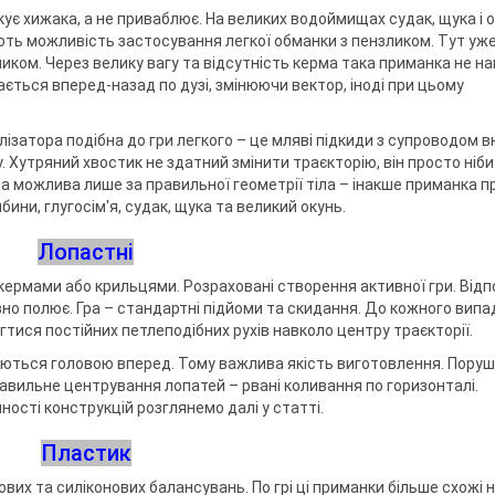
якує хижака, а не приваблює. На великих водоймищах судак, щука і о
ть можливість застосування легкої обманки з пензликом. Тут уж
иком. Через велику вагу та відсутність керма така приманка не н
ається вперед-назад по дузі, змінюючи вектор, іноді при цьому
ізатора подібна до гри легкого – це мляві підкиди з супроводом в
. Хутряний хвостик не здатний змінити траєкторію, він просто ніби
а можлива лише за правильної геометрії тіла – інакше приманка п
бини, глугосім'я, судак, щука та великий окунь.
Лопастні
ермами або крильцями. Розраховані створення активної гри. Відп
но полює. Гра – стандартні підйоми та скидання. До кожного випа
огтися постійних петлеподібних рухів навколо центру траєкторії.
хаються головою вперед. Тому важлива якість виготовлення. Пору
равильне центрування лопатей – рвані коливання по горизонталі.
нності конструкцій розглянемо далі у статті.
Пластик
вих та силіконових балансувань. По грі ці приманки більше схожі 