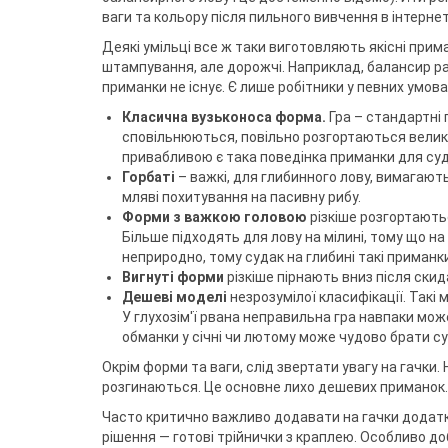
ваги та кольору після пильного вивчення в інтернет
Деякі умільці все ж таки виготовляють якісні прим
штампування, але дорожчі. Наприклад, балансир рак
приманки не існує. Є лише робітники у певних умова
Класична вузьконоса форма.
Гра – стандартні 
сповільнюються, повільно розгортаються велики
привабливою є така поведінка приманки для суд
Горбаті
– важкі, для глибинного лову, вимагають
мляві похитування на пасивну рибу.
Форми з важкою головою
різкіше розгортають
Більше підходять для лову на мілині, тому що на
неприродно, тому судак на глибині такі приманк
Вигнуті форми
різкіше пірнають вниз після скид
Дешеві моделі
незрозумілої класифікації. Такі 
У глухозім'ї рвана неправильна гра навпаки може
обманки у січні чи лютому може чудово брати с
Окрім форми та ваги, слід звертати увагу на гачки
розгинаються. Це основне лихо дешевих приманок. Н
Часто критично важливо додавати на гачки додатк
рішення — готові трійнички з краплею. Особливо до