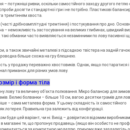
ня – потужніші ривки, оскільки самостійного заходу другого петлю 
 спроби досягти стандартної гри і не потрібно. Пластикові баланси
а тремтінням хвоста.
часті дрібноамплітудні тремтіння) і постукування про дно. Основ
ача – неможливість застосування на великих глибинах, швидкий вих
ах такі обманки часто виявляються незамінними по лову пасивної щ
, а також звичайні металеві з підсадкою твістера на задній гачок
Проводка більше схожа на гру блешнею.
ість у продажу переважно хвостовиків. Однак, якщо постаратися і
нал приманок для різних умов лову.
озмір і форма тіла
ину лову та величину об'єкта полювання. Мікро балансир для зимов
рамів. Великі болванки – більше 10 см, вагою десятки грамів для ло
віше – сама металева форма. У цьому складність їх самостійного
к лотерея. Правильна гра залежить від конфігурації.
ом буде цей варіант, чи ні. Вихід – довіритися відомим виробникам
 в магазині те, що пропонує продавець (якщо він особисто не про
рекомендується за конкретною моделлю, причому вже заздалегідь 