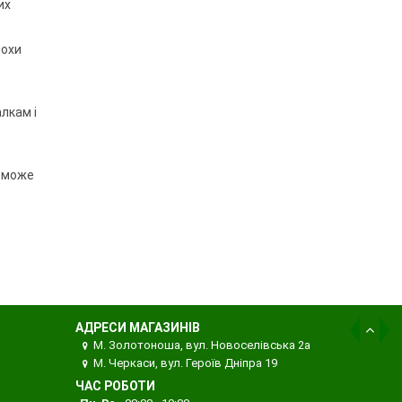
их
рохи
лкам і
е може
АДРЕСИ МАГАЗИНІВ
М. Золотоноша, вул. Новоселівська 2а
М. Черкаси, вул. Героїв Дніпра 19
ЧАС РОБОТИ