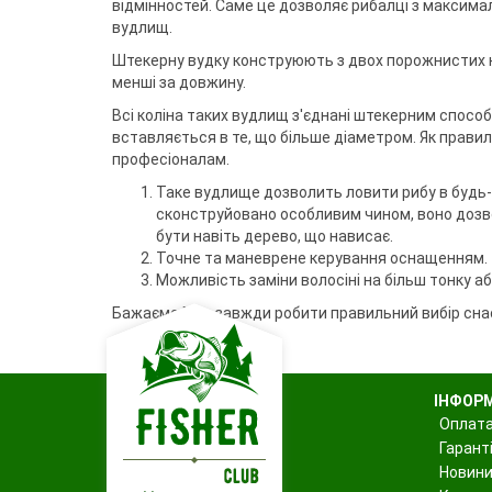
відмінностей. Саме це дозволяє рибалці з максим
вудлищ.
Штекерну вудку конструюють з двох порожнистих кол
менші за довжину.
Всі коліна таких вудлищ з'єднані штекерним спосо
вставляється в те, що більше діаметром. Як прави
професіоналам.
Таке вудлище дозволить ловити рибу в будь-
сконструйовано особливим чином, воно дозв
бути навіть дерево, що нависає.
Точне та маневрене керування оснащенням.
Можливість заміни волосіні на більш тонку аб
Бажаємо Вам завжди робити правильний вибір снас
ІНФОР
Оплата
Гаранті
Новин