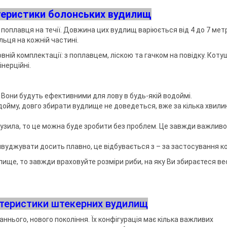
ри клювання
мки
теристики болонських вудилищ
а тримачі
оплавця на течії. Довжина цих вудлищ варіюється від 4 до 7 метр
льця на кожній частині.
ій комплектації: з поплавцем, ліскою та гачком на повідку. Коту
ідставок та
інерційні.
Вони будуть ефективними для лову в будь-якій водоймі.
дойму, довго збирати вудлище не доведеться, вже за кілька хвил
рузила, то це можна буде зробити без проблем. Це завжди важливо
уджувати досить плавно, це відбувається з – за застосування к
ище, то завжди враховуйте розміри риби, на яку Ви збираєтеся ве
ктеристики штекерних вудилищ
ннього, нового покоління. Їх конфігурація має кілька важливих