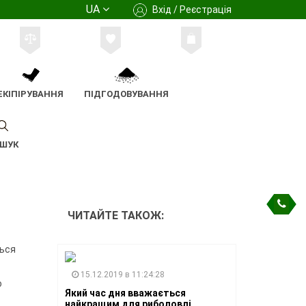
UA
Вхід / Реєстрація
ЕКІПІРУВАННЯ
ПІДГОДОВУВАННЯ
ШУК
ЧИТАЙТЕ ТАКОЖ:
ться
15.12.2019 в 11:24:28
о
Який час дня вважається
найкращим для риболовлі