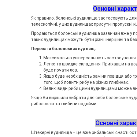
Воблери
Триноги
Джиг-ріг
Сигналізато
Чохли та су
Грузила
Тримачі
Основні харак
Fanatik
спінінгіста
Повідковий матеріал
Підставки т
Відра
Fisher Club
Аксесуари для монтажу
Рід-поди
Як правило, болонські вудилища застосовують для п
SinkFish
Гачки фідерні
Сіта
Підставки
телескопічні, у цих вудилищах присутні пропускні кі
Бузбари
Продаються болонські вудилища зазвичай вже у повн
Аксесуари для п
власників
таких вудилищах можуть бути різні: інерційні та без
Переваги болонських вудлищ:
Максимальна універсальність застосування. 
Легке та швидке складання. Приїхавши на во
буде почати лов.
Якщо буде необхідність заміни повідця або г
того, щоб ловити рибу на різних глибинах.
Великі види риби цими вудилищами можна вив
Якщо Ви вирішили вибрати для себе болонське вудл
риболовлю та глибини водойми.
Основні хара
Штекерні вудилища – це вже рибальські снасті оста