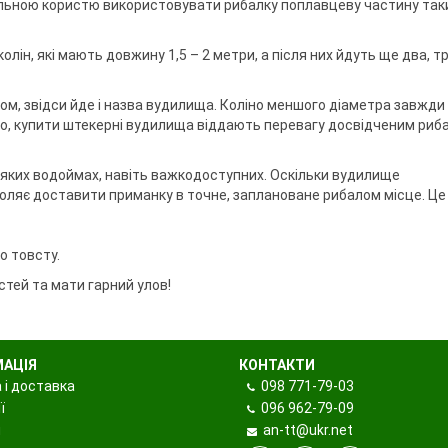
альною користю використовувати рибалку поплавцеву частину так
ін, які мають довжину 1,5 – 2 метри, а після них йдуть ще два, т
бом, звідси йде і назва вудилища. Коліно меншого діаметра завжди
ло, купити штекерні вудилища віддають перевагу досвідченим риба
яких водоймах, навіть важкодоступних. Оскільки вудилище
оляє доставити приманку в точне, заплановане рибалом місце. Ц
о товсту.
тей та мати гарний улов!
МАЦІЯ
КОНТАКТИ
 і доставка
098
771-79-03
ї
096
962-79-09
и
an-tt@ukr.net