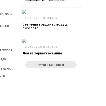
ів, вони
15.12.2019 в 00:15:35
Безпечна товщина льоду для
шки на
риболовлі
25.08.2020 в 23:30:00
ин можна
Лов на хорватське яйце
 для
Читати всі новини
отушки.
сти