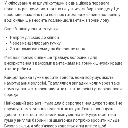
У кліпсування на шпулі котушки є одна цікава перевага –
волосінь розпрямляється і натягується, забираючи дугу. Це
особливо важливо при лові протягом, адже зайва волосінь у
воді сильніше зносить годівницю/вантаж з точки лову.
Спосіб кліпсування котушки:
Напряму ліскою до кліпси.
Через канцелярську гумку
За допомогою гуми для бісероплетіння.
Фіксація прямо сильніше травмує волосінь, і для
використання з важкими вантажами на тонких шнурах краще
так не робити.
Канцелярська гумка досить товста, вона порушує якість
намотування волосіні. Траплялися випадки, коли через таке
намотування створювалися петлі на волосіні і утворювалася
борода.
Найкращий варіант - гума для бісероплетіння дуже тонка, і не
порушує намотування волосіні на шпулі. Також вона дуже
добре тягнеться і має величезну міцність. Купується така
гума у ​​вигляді бабини, і зі шматочка потрібно зробити кільце.
Вузолок кільця обов'язково ховається під кліпсу, щоб