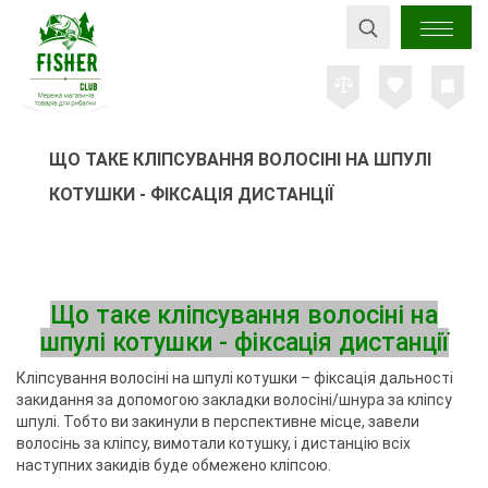
ЩО ТАКЕ КЛІПСУВАННЯ ВОЛОСІНІ НА ШПУЛІ
КОТУШКИ - ФІКСАЦІЯ ДИСТАНЦІЇ
Що таке кліпсування волосіні на
шпулі котушки - фіксація дистанції
Кліпсування волосіні на шпулі котушки – фіксація дальності
закидання за допомогою закладки волосіні/шнура за кліпсу
шпулі. Тобто ви закинули в перспективне місце, завели
волосінь за кліпсу, вимотали котушку, і дистанцію всіх
наступних закидів буде обмежено кліпсою.