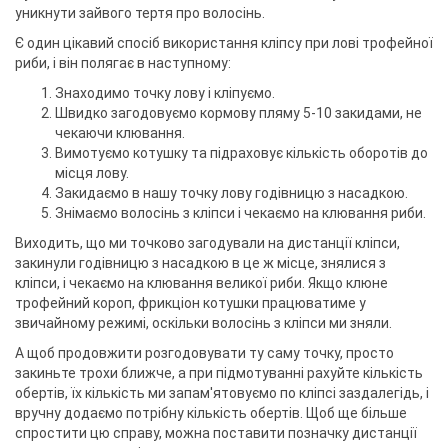
уникнути зайвого тертя про волосінь.
Є один цікавий спосіб використання кліпсу при лові трофейної
риби, і він полягає в наступному:
Знаходимо точку лову і кліпуємо.
Швидко загодовуємо кормову пляму 5-10 закидами, не
чекаючи клювання.
Вимотуємо котушку та підраховує кількість оборотів до
місця лову.
Закидаємо в нашу точку лову годівницю з насадкою.
Знімаємо волосінь з кліпси і чекаємо на клювання риби.
Виходить, що ми точково загодували на дистанції кліпси,
закинули годівницю з насадкою в це ж місце, знялися з
кліпси, і чекаємо на клювання великої риби. Якщо клюне
трофейний короп, фрикціон котушки працюватиме у
звичайному режимі, оскільки волосінь з кліпси ми зняли.
А щоб продовжити розгодовувати ту саму точку, просто
закиньте трохи ближче, а при підмотуванні рахуйте кількість
обертів, їх кількість ми запам'ятовуємо по кліпсі заздалегідь, і
вручну додаємо потрібну кількість обертів. Щоб ще більше
спростити цю справу, можна поставити позначку дистанції