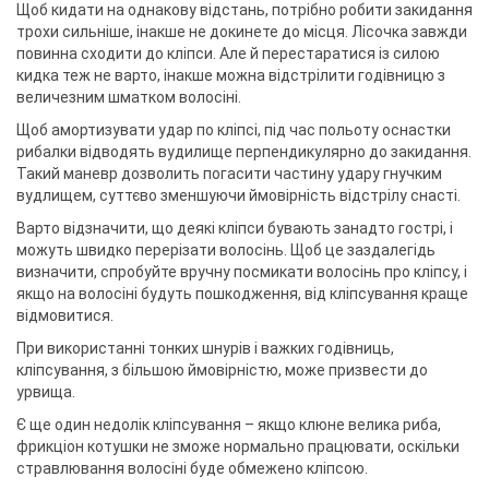
Щоб кидати на однакову відстань, потрібно робити закидання
трохи сильніше, інакше не докинете до місця. Лісочка завжди
повинна сходити до кліпси. Але й перестаратися із силою
кидка теж не варто, інакше можна відстрілити годівницю з
величезним шматком волосіні.
Щоб амортизувати удар по кліпсі, під час польоту оснастки
рибалки відводять вудилище перпендикулярно до закидання.
Такий маневр дозволить погасити частину удару гнучким
вудлищем, суттєво зменшуючи ймовірність відстрілу снасті.
Варто відзначити, що деякі кліпси бувають занадто гострі, і
можуть швидко перерізати волосінь. Щоб це заздалегідь
визначити, спробуйте вручну посмикати волосінь про кліпсу, і
якщо на волосіні будуть пошкодження, від кліпсування краще
відмовитися.
При використанні тонких шнурів і важких годівниць,
кліпсування, з більшою ймовірністю, може призвести до
урвища.
Є ще один недолік кліпсування – якщо клюне велика риба,
фрикціон котушки не зможе нормально працювати, оскільки
стравлювання волосіні буде обмежено кліпсою.