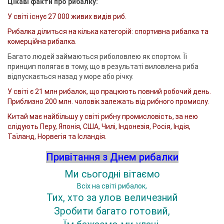
Цікаві факти про рибалку:
У світі існує 27 000 живих видів риб.
Рибалка ділиться на кілька категорій: спортивна рибалка та
комерційна рибалка.
Багато людей займаються риболовлею як спортом. Її
принцип полягає в тому, що в результаті виловлена ​​риба
відпускається назад у море або річку.
У світі є 21 млн рибалок, що працюють повний робочий день.
Приблизно 200 млн. чоловік залежать від рибного промислу.
Китай має найбільшу у світі рибну промисловість, за нею
слідують Перу, Японія, США, Чилі, Індонезія, Росія, Індія,
Таїланд, Норвегія та Ісландія.
Привітання з Днем рибалки
Ми сьогодні вітаємо
Всіх на світі рибалок,
Тих, хто за улов величезний
Зробити багато готовий,