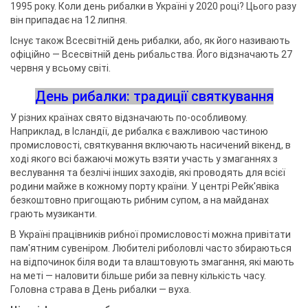
1995 року. Коли день рибалки в Україні у 2020 році? Цього разу
він припадає на 12 липня.
Існує також Всесвітній день рибалки, або, як його називають
офіційно — Всесвітній день рибальства. Його відзначають 27
червня у всьому світі.
День рибалки: традиції святкування
У різних країнах свято відзначають по-особливому.
Наприклад, в Ісландії, де рибалка є важливою частиною
промисловості, святкування включають насичений вікенд, в
ході якого всі бажаючі можуть взяти участь у змаганнях з
веслування та безлічі інших заходів, які проводять для всієї
родини майже в кожному порту країни. У центрі Рейк'явіка
безкоштовно пригощають рибним супом, а на майданах
грають музиканти.
В Україні працівників рибної промисловості можна привітати
пам'ятним сувеніром. Любителі риболовлі часто збираються
на відпочинок біля води та влаштовують змагання, які мають
на меті — наловити більше риби за певну кількість часу.
Головна страва в День рибалки — вуха.