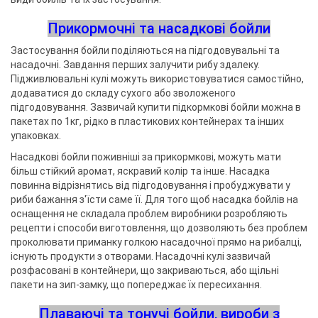
Прикормочні та насадкові бойли
Застосування бойли поділяються на підгодовувальні та
насадочні. Завдання перших залучити рибу здалеку.
Підживлювальні кулі можуть використовуватися самостійно,
додаватися до складу сухого або зволоженого
підгодовування. Зазвичай купити підкормкові бойли можна в
пакетах по 1кг, рідко в пластикових контейнерах та інших
упаковках.
Насадкові бойли поживніші за прикормкові, можуть мати
більш стійкий аромат, яскравий колір та інше. Насадка
повинна відрізнятись від підгодовування і пробуджувати у
риби бажання з'їсти саме її. Для того щоб насадка бойлів на
оснащення не складала проблем виробники розробляють
рецепти і способи виготовлення, що дозволяють без проблем
проколювати приманку голкою насадочної прямо на рибалці,
існують продукти з отворами. Насадочні кулі зазвичай
розфасовані в контейнери, що закриваються, або щільні
пакети на зип-замку, що попереджає їх пересихання.
Плаваючі та тонучі бойли, вироби з