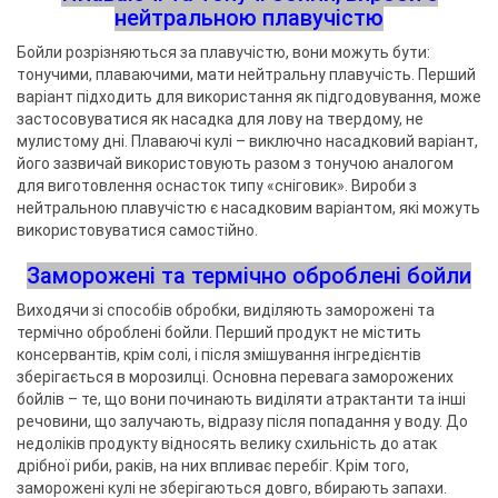
нейтральною плавучістю
Бойли розрізняються за плавучістю, вони можуть бути:
тонучими, плаваючими, мати нейтральну плавучість. Перший
варіант підходить для використання як підгодовування, може
застосовуватися як насадка для лову на твердому, не
мулистому дні. Плаваючі кулі – виключно насадковий варіант,
його зазвичай використовують разом з тонучою аналогом
для виготовлення оснасток типу «сніговик». Вироби з
нейтральною плавучістю є насадковим варіантом, які можуть
використовуватися самостійно.
Заморожені та термічно оброблені бойли
Виходячи зі способів обробки, виділяють заморожені та
термічно оброблені бойли. Перший продукт не містить
консервантів, крім солі, і після змішування інгредієнтів
зберігається в морозилці. Основна перевага заморожених
бойлів – те, що вони починають виділяти атрактанти та інші
речовини, що залучають, відразу після попадання у воду. До
недоліків продукту відносять велику схильність до атак
дрібної риби, раків, на них впливає перебіг. Крім того,
заморожені кулі не зберігаються довго, вбирають запахи.