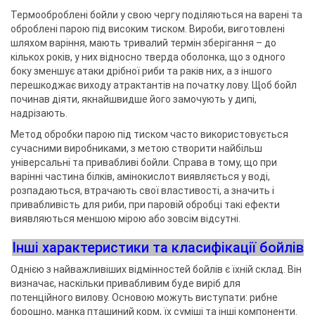
Термооброблені бойли у свою чергу поділяються на варені та
оброблені парою під високим тиском. Вироби, виготовлені
шляхом варіння, мають тривалий термін зберігання – до
кількох років, у них відносно тверда оболонка, що з одного
боку зменшує атаки дрібної риби та раків них, а з іншого
перешкоджає виходу атрактантів на початку лову. Щоб бойл
починав діяти, якнайшвидше його замочують у дипі,
надрізають.
Метод обробки парою під тиском часто використовується
сучасними виробниками, з метою створити найбільш
універсальні та привабливі бойли. Справа в тому, що при
варінні частина білків, амінокислот виявляється у воді,
розпадаються, втрачають свої властивості, а значить і
привабливість для риби, при паровій обробці такі ефекти
виявляються меншою мірою або зовсім відсутні.
Інші характеристики та класифікації бойлів
Однією з найважливіших відмінностей бойлів є їхній склад. Він
визначає, наскільки привабливим буде виріб для
потенційного вилову. Основою можуть виступати: рибне
борошно, манка пташиний корм, їх суміші та інші компоненти.