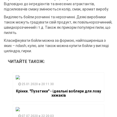
Відповідно до інгредієнтів та внесених атрактантів,
підсилювачів смаку змінюються колір, смак, аромат виробу.
Виділяють бойли розчинні та нерозчинні. Деякі виробники
також можуть градувати свій продукт, як повільнорозчинний,
швидкорозчинний і т.д. Також як прикорм популярні пили, що
пилять.
Класифікувати бойли можна за формою, найпоширеніша з
яких – ndash; кулю, але також можна купити бойли у вигляді
циліндра, гирки.
ЧИТАЙТЕ ТАКОЖ:
25.01.2020 в 20:11:30
Крінки. "Пузатики" - ідеальні воблери для лову
хижаків
07.07.2020 в 22:20:03