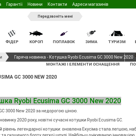
а
Гарантії
Новини
Контакти
Адреси магазинів
Передзвоніть мені
ФІДЕР
КОРОП
ПОПЛАВОК
ЗИМА
ТУРИЗМ
тажу
тажу
жилети
Ящики та коробочки для
Відра
Підсаки
Жерлиці
Стільчик
Арома
Світляки
Мангал
Пінопласт
и
Гаряча новинка - Котушка Ryobi Ecusima GC 3000 New 2020
спінінгових снастей
нга
Підсаки
нки
сінь
Садки для фідерного
Ківок
Стіл
Насадки
МОНТАЖІ І ЕЛЕМЕНТИ ОСНАЩЕННЯ
ПО
інінга
Голови підсак
монтажу
лову
Інвентар
Спальник
Ручки підсаків
а для бойлів
SIMA GC 3000 NEW 2020
Ящики та коробочки для
ільці
Зимові намети
спінінга
тажу
Садки коропові
фідерного лову
южки, карабіни,
ві
а тримачі
Ящики та коробочки для
ві
Підсадки фідерні
монтажу
спінінгового
коропового лову
ушка Ryobi Ecusima GC 3000 New 2020
Підсаки
ні
Чохли та сумки
Голови підсак
 GC 3000 New 2020 за недорогою ціною.
южки, карабіни,
ідставок та
Ручки підсаків
Меблі
ння
винку 2020 року, новітні сучасні котушки Ryobi Ecusima GC.
Чохли та сумки фідерні
Крісла
ля поплавця
Столи
рівень легендарної котушки: оновлена ​​Екусіма стала легшою, на
та скошеного борту легкої шпулі. Найбільш очікуваною інновацією