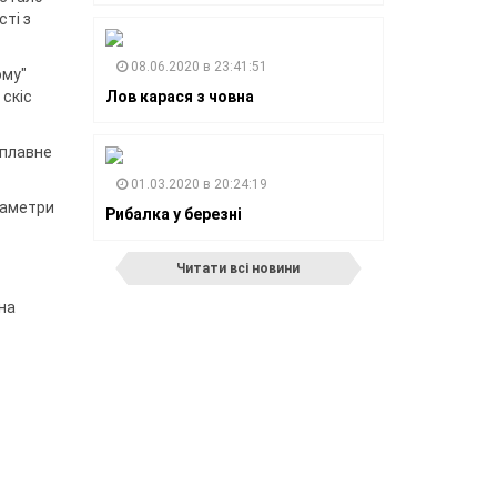
ті з
08.06.2020 в 23:41:51
ому"
 скіс
Лов карася з човна
 плавне
01.03.2020 в 20:24:19
раметри
Рибалка у березні
Читати всі новини
на