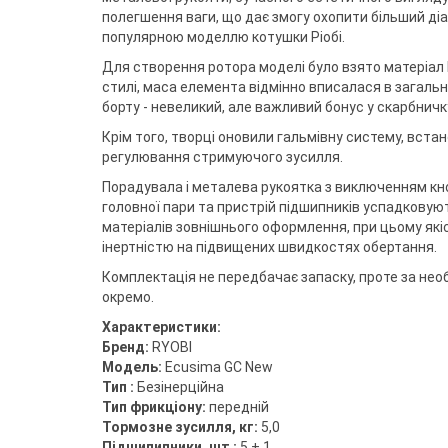
Воблери
Триноги
Джиг-ріг
Сигналізато
Чохли та су
Грузила
полегшення ваги, що дає змогу охопити більший ді
Тримачі
Fanatik
спінінгіста
Повідковий матеріал
Підставки т
популярною моделлю котушки Ріобі.
Відра
Fisher Club
Аксесуари для монтажу
Рід-поди
SinkFish
Для створення ротора моделі було взято матеріал
Гачки фідерні
Сіта
Підставки
стилі, маса елемента відмінно вписалася в загаль
Бузбари
борту - невеликий, але важливий бонус у скарбнич
Аксесуари для п
власників
Крім того, творці оновили гальмівну систему, вст
регулювання стримуючого зусилля.
Порадувала і металева рукоятка з виключенням кно
головної пари та пристрій підшипників успадковую
матеріалів зовнішнього оформлення, при цьому які
інертністю на підвищених швидкостях обертання.
Комплектація не передбачає запаску, проте за нео
окремо.
Характеристики:
Бренд:
RYOBI
Модель:
Ecusima GC New
Тип :
Безінерційна
Тип фрикціону:
передній
Тормозне зусилля, кг:
5,0
Підшипипники, шт :
5 + 1