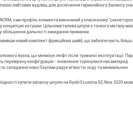
ри клювання
мки
апазон лайтових вудлищ для досягнення гармонійного балансу снас
а тримачі
 NCRM, сам профіль елемента виконаний у класичному "скелеторн
ну концепцію котушки. Цільнометалева шпуля з тонкого металу має
ку збільшення дальності закидання приманки.
ідставок та
ановивши новий комплект фрикційних шайб, що забезпечують більш
пкового вузла, що мінімізує люфт після тривалої експлуатації. Па
ть перевірену конфігурацію - оновлення торкнулися насамперед
сть складання нової Екусіми радує м'якістю ходу та мінімальною
бхідності купити запасну шпулю на Ryobi Ecusima GC New 2020 мож