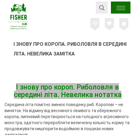
І ЗНОВУ ПРО КОРОПА. РИБОЛОВЛЯ В СЕРЕДИНІ
ЛІТА. НЕВЕЛИКА ЗАМІТКА
І знову про короп. Риболовля в
середині літа. Невелика нотатка
Середина літа помітно змінює поведінку риб. Коропові – не
виняток. На відміну від весняного лінивого та обережного
коропа, липневий перетворюється на голодного агресивного
монстра, здатного переробляти величезну кількість корму та
продовжувати нишпорити водоймою в пошуках нових
делікатесів.