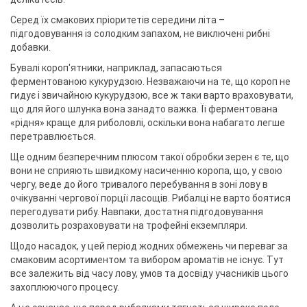
Серед їх смакових пріоритетів середини літа –
підгодовування із солодким запахом, не виключені рибні
добавки.
Бувалі короп'ятники, наприклад, запасаються
ферментованою кукурудзою. Незважаючи на те, що короп не
гидує і звичайною кукурудзою, все ж таки варто враховувати,
що для його шлунка вона занадто важка. Її ферментована
«рідня» краще для риболовлі, оскільки вона набагато легше
перетравлюється.
Ще одним безперечним плюсом такої обробки зерен є те, що
вони не сприяють швидкому насиченню коропа, що, у свою
чергу, веде до його тривалого перебування в зоні лову в
очікуванні чергової порції ласощів. Рибалці не варто боятися
перегодувати рибу. Навпаки, достатня підгодовування
дозволить розраховувати на трофейні екземпляри.
Щодо насадок, у цей період жодних обмежень чи переваг за
смаковим асортиментом та вибором ароматів не існує. Тут
все залежить від часу лову, умов та досвіду учасників цього
захоплюючого процесу.