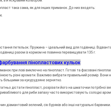
, а й яскравим кольором.
пласт така сама, як для інших приманок. До них входять:
м;
ристання петельок. Пружина – ідеальний вид для годівниці. Відван
 годівниці разом із кормом не повинна перевищувати 135 г.
фарбування пінопластових кульок
анок при лові виключно на пінопласт. Готові та фасовані пінопла
мінюють різні аромати. Важливо вибрати правильний розмір. Вони 
ть більшими за кукурудзяне зернятко.
тньо дістати пінопласт, розрізати його на шматочки потрібної в
привабливого для риби запаху часто використовують солодкі аро
н діамантовий зелений, сік буряків або інші натуральні барвники.