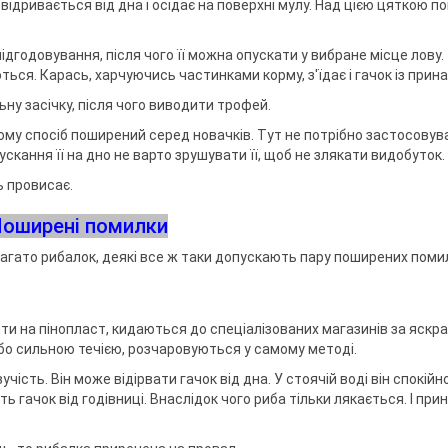
 відривається від дна і осідає на поверхні мулу. Над цією цяткою п
дгодовування, після чого її можна опускати у вибране місце лову.
ься. Карась, харчуючись частинками корму, з'їдає і гачок із прин
ну засічку, після чого виводити трофей.
тому спосіб поширений серед новачків. Тут не потрібно застосовув
ускання її на дно не варто зрушувати її, щоб не злякати видобуток.
ь провисає.
оширені помилки
агато рибалок, деякі все ж таки допускають пару поширених поми
ити на пінопласт, кидаються до спеціалізованих магазинів за яскр
або сильною течією, розчаровуються у самому методі.
чість. Він може відірвати гачок від дна. У стоячій воді він спокійн
сить гачок від годівниці. Внаслідок чого риба тільки лякається. І пр