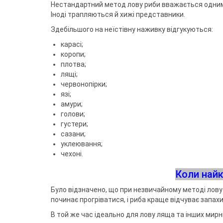
Воблери
Триноги
Джиг-ріг
Сигналізато
Чохли та су
Нестандартний метод лову риби вважається одним 
Грузила
Тримачі
Fanatik
Іноді трапляються й хижі представники.
спінінгіста
Повідковий матеріал
Підставки т
Відра
Fisher Club
Аксесуари для монтажу
Рід-поди
Здебільшого на неїстівну наживку відгукуються:
SinkFish
Гачки фідерні
Сіта
Підставки
карасі;
Бузбари
коропи;
Аксесуари для п
власників
плотва;
лящі;
червонопірки;
язі;
амури;
голови;
густери;
сазани;
уклеювання;
чехоні.
Коли найк
Було відзначено, що при незвичайному методі лову
починає прогріватися, і риба краще відчуває запа
В той же час ідеально для лову ляща та інших мирни