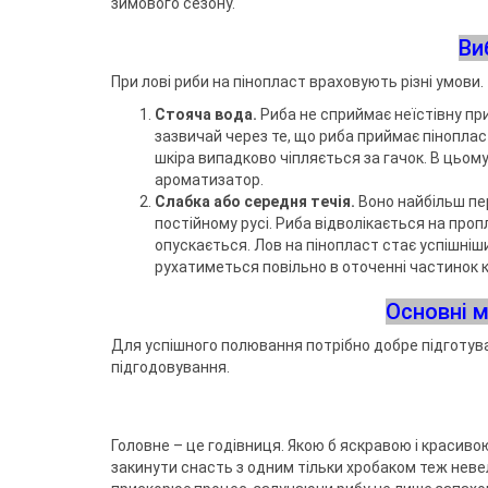
зимового сезону.
Ви
При лові риби на пінопласт враховують різні умови.
Стояча вода.
Риба не сприймає неїстівну пр
зазвичай через те, що риба приймає пінопласт
шкіра випадково чіпляється за гачок. В цьом
ароматизатор.
Слабка або середня течія.
Воно найбільш пер
постійному русі. Риба відволікається на про
опускається. Лов на пінопласт стає успішніш
рухатиметься повільно в оточенні частинок 
Основні м
Для успішного полювання потрібно добре підготува
підгодовування.
Головне – це годівниця. Якою б яскравою і красиво
закинути снасть з одним тільки хробаком теж неве