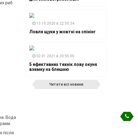
их риб.
15.10.2020 в 22:50:34
Ловля щуки у жовтні на спінінг
02.01.2021 в 20:55:00
5 ефективних технік лову окуня
взимку на блешню
Читати всі новини
на. Вода
орами.
і після