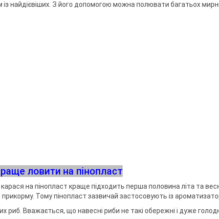
ри клювання
мки
із найдієвіших. З його допомогою можна полювати багатьох мирн
а тримачі
ідставок та
раще ловити на пінопласт
 карася на пінопласт краще підходить перша половина літа та вес
хи прикорму. Тому пінопласт зазвичай застосовують із ароматизат
х риб. Вважається, що навесні риби не такі обережні і дуже голодн