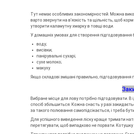
Тут немає особливих закономірностей. Можна вико
варто звернути на в'язкість та щільність, щоб ко
утворити каламутну хмарку в товщі води.
У домашніх умовах для створення підгодовування 
воду;
висівки;
панірувальні сухарі;
сухе молоко;
макуху.
Якщо складові змішані правильно, підгодовування 
Зак
Вибране місце для лову потрібно підгодовувати. В і
спосіб збільшиться. Кожна снасть у разі закидаєть
за такого полювання самопідсікається, і треба бут
Для успішного виведення ліску краще тримати натяг
перетягувати, щоб випадково не порвати. Котушку 