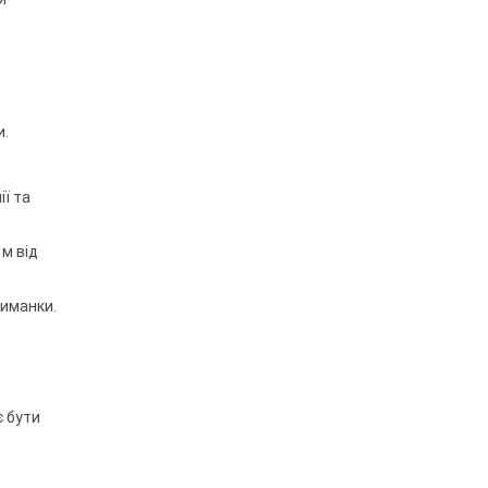
и.
ії та
 м від
риманки.
є бути