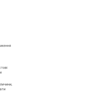
таження
стові
не
еличини,
мати