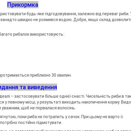
Прикормка
ристовувати будь-яке підгодовування, залежно від переваг риби. 
рм занадто швидко не розмився водою. Добре, якщо склад дозволит
багато рибалок використовують:
протримається приблизно 30 хвилин.
идання та виведення
деалі – застосовувати більше однієї снасті. Чисельність риби в та
ся у певному місці, у результаті виходить накопичення корму. Вид
и уважним, щоб не порвалася волосінь.
нутою, поки риба не потрапить у сачок. При цьому не варто її
потрібно постійно підмотувати.