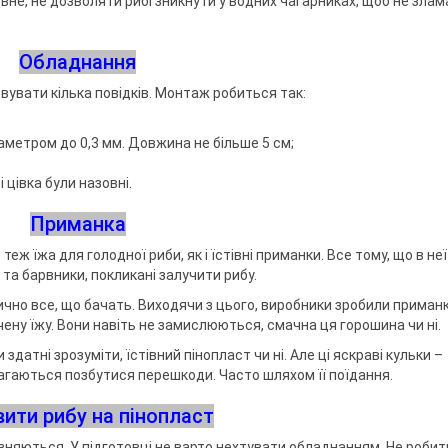
вне, не дозволяти рибі зникнути у водних чагарниках, щоб не злам
Обладнання
вати кілька повідків. Монтаж робиться так:
аметром до 0,3 мм. Довжина не більше 5 см;
 цівка були назовні.
Приманка
еж їжа для голодної риби, як і їстівні приманки. Все тому, що в неї
та барвники, покликані залучити рибу.
ично все, що бачать. Виходячи з цього, виробники зробили приманк
чену їжу. Вони навіть не замислюються, смачна ця горошина чи ні.
 здатні зрозуміти, їстівний пінопласт чи ні. Але ці яскраві кульки –
агаються позбутися перешкоди. Часто шляхом її поїдання.
вити рибу на пінопласт
ізняються. У підготовці не варто нехтувати обладнанням. Не робит