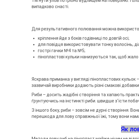
Тягнути улов потрібно вудлищем на поверхню. Голо
випадково снасті.
Для результативного полювання можна використову
кріплення йде з боків годівниці по довгій осі;
для повідця використовувати тонку волосінь, ді
гострі гачки №4 та №5;
пінопластові кульки нанизуються так, щоб жало і
Яскрава приманка у вигляді пінопластових кульок – т
зазвичай виробники додають різні смакові добавки 
Риби – досить жадібні створіння та хапають практ
ґрунтуючись на інстинкті риби. швидше з'їсти поба
З іншого боку, риби – зовсім не дурні створіння. Вони
перешкода для лову справжньої їжі, тому вони нам
Як ло
Методи лову риб на пінопласт майже нічим не відр