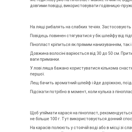
довгими повідці, використовувати годівницю-пруж
На лящі рибалять на слабких течіях. Застосовують с
Повідець повинен стягуватися у бік шлейфу від підг
Пінопласт кріпиться як прямим нанизуванням, так і
Довжина волосіні варіюється від 30 до 50 см. Прити
ваги приманки.
У лові ляща бажано користуватися кількома снастям
першої.
Лещ бачить ароматний шлейф і йде доріжкою, поїдаю
Підсікати потрібно в момент, коли кулька з пінопл
Щоб упіймати карася на пінопласт, рекомендується
не більше 100 г. Тут використовується донний спосі
На карасів полюють у стоячій воді або в місці зі сл