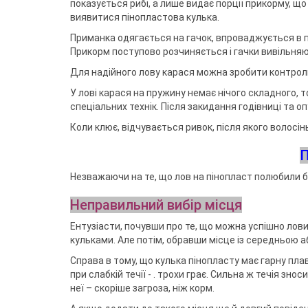
показується рибі, а лише видає порції прикорму, що
виявитися пінопластова кулька.
Приманка одягається на гачок, впроваджується в пі
Прикорм поступово розчиняється і гачки вивільняют
Для надійного лову карася можна зробити контроль
У лові карася на пружину немає нічого складного, 
спеціальних технік. Після закидання годівниці та оп
Коли клює, відчувається ривок, після якого волосін
П
Незважаючи на те, що лов на пінопласт полюбили б
Неправильний вибір місця
Ентузіасти, почувши про те, що можна успішно лов
кульками. Але потім, обравши місце із середньою 
Справа в тому, що кулька пінопласту має гарну плаву
при слабкій течії - . трохи грає. Сильна ж течія зно
неї – скоріше загроза, ніж корм.