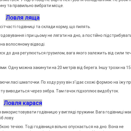
ину та правильно вибрати місце.
Ловля ляща
ітчасті годівниці та склади корму, що пилять.
одовування і при цьому не лягати на дно, а постійно підстрибуват
 на волосяному відводі.
ск до дна регулюється грузилом, вага якого залежить від сили теч
и. Одну можна закинути на 20 метрів від берега. Іншу трохи на 15
чи ласі шматочки. По ходу руху він з'їдає схожі формою на їжу п
асту виводиться через зябра. Там гачок підхоплює видобуток.
Ловля карася
 використовувати годівницю у вигляді пружини. Вага годівниці ма
б лову.
абкою течією. Тоді годівниця вільно опускається на дно. Вона не