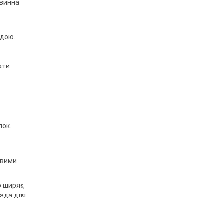
овинна
адою.
ати
лок.
авими
о ширяє,
инада для