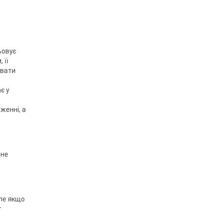
ьовує
 її
авати
є у
женні, а
ьне
Але якщо
т