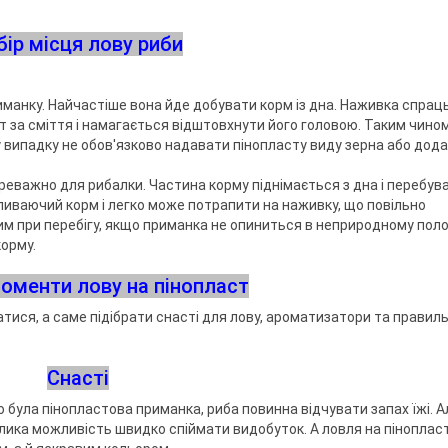
бір місця лову риби
иманку. Найчастіше вона йде добувати корм із дна. Наживка спрац
 за сміття і намагається відштовхнути його головою. Таким чином,
у випадку не обов'язково надавати пінопласту виду зерна або дод
еважно для рибалки. Частина корму піднімається з дна і перебува
пливаючий корм і легко може потрапити на наживку, що повільно
им при перебігу, якщо приманка не опиниться в неприродному поло
корму.
оменти лову на пінопласт
тися, а саме підібрати снасті для лову, ароматизатори та правил
Снасті
ю була пінопластова приманка, риба повинна відчувати запах їжі. 
лика можливість швидко спіймати видобуток. А ловля на піноплас