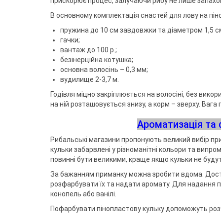
прискорює процес, залучаючи рибу не лише запахом
В основному комплектація снастей для лову на піно
пружина до 10 см завдовжки та діаметром 1,5 с
гачки;
вантаж до 100 р.;
безінерційна котушка;
основна волосінь – 0,3 мм;
вудилище 2-3,7 м.
Годівля міцно закріплюється на волосіні, без вико
на ній розташовується знизу, а корм – зверху. Вага
Ароматизація та 
Рибальські магазини пропонують великий вибір прим
кульки забарвлені у різноманітні кольори та випро
повинні бути великими, краще якщо кульки не буду
За бажанням приманку можна зробити вдома. Доста
розфарбувати їх та надати аромату. Для надання 
конопель або ванілі.
Пофарбувати пінопластову кульку допоможуть розчи