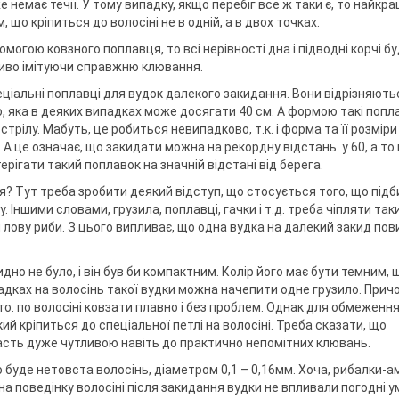
 немає течії. У тому випадку, якщо перебіг все ж таки є, то найкр
 що кріпиться до волосіні не в одній, а в двох точках.
омогою ковзного поплавця, то всі нерівності дна і підводні корчі б
сиво імітуючи справжню клювання.
ціальні поплавці для вудок далекого закидання. Вони відрізняють
 яка в деяких випадках може досягати 40 см. А формою такі попл
трілу. Мабуть, це робиться невипадково, т.к. і форма та її розміри
 це означає, що закидати можна на рекордну відстань. у 60, а то 
рігати такий поплавок на значній відстані від берега.
? Тут треба зробити деякий відступ, що стосується того, що підби
Іншими словами, грузила, поплавці, гачки і т.д. треба чіпляти так
лову риби. З цього випливає, що одна вудка на далекий закид пов
дно не було, і він був би компактним. Колір його має бути темним, 
падках на волосінь такої вудки можна начепити одне грузило. Прич
о. по волосіні ковзати плавно і без проблем. Однак для обмеженн
й кріпиться до спеціальної петлі на волосіні. Треба сказати, що
асть дуже чутливою навіть до практично непомітних клювань.
ю буде нетовста волосінь, діаметром 0,1 – 0,16мм. Хоча, рибалки-
на поведінку волосіні після закидання вудки не впливали погодні у