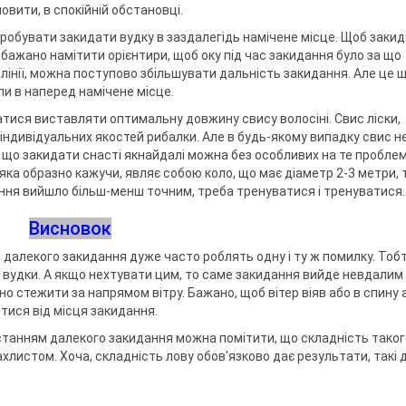
овити, в спокійній обстановці.
робувати закидати вудку в заздалегідь намічене місце. Щоб заки
ажано намітити орієнтири, щоб оку під час закидання було за що
 лінії, можна поступово збільшувати дальність закидання. Але це 
ли в наперед намічене місце.
тися виставляти оптимальну довжину свису волосіні. Свис ліски,
індивідуальних якостей рибалки. Але в будь-якому випадку свис н
 що закидати снасті якнайдалі можна без особливих на те проблем
яка образно кажучи, являє собою коло, що має діаметр 2-3 метри, 
ння вийшло більш-менш точним, треба тренуватися і тренуватися. І
Висновок
я далекого закидання дуже часто роблять одну і ту ж помилку. Тобт
вудки. А якщо нехтувати цим, то саме закидання вийде невдалим 
о стежити за напрямом вітру. Бажано, щоб вітер віяв або в спину 
тися від місця закидання.
истанням далекого закидання можна помітити, що складність таког
хлистом. Хоча, складність лову обов'язково дає результати, такі 