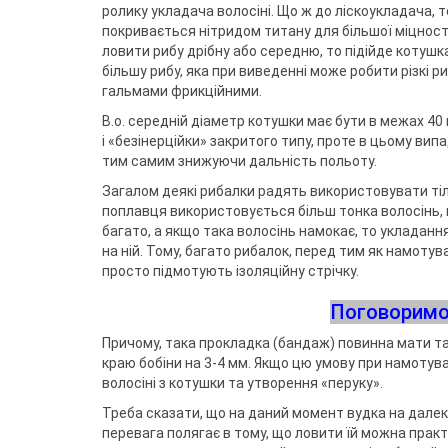
ролику укладача волосіні. Що ж до ліскоукладача, т
покривається нітридом титану для більшої міцност
ловити рибу дрібну або середню, то підійде котуш
більшу рибу, яка при виведенні може робити різкі 
гальмами фрикційними.
В.о. середній діаметр котушки має бути в межах 40 
і «безінерційки» закритого типу, проте в цьому вип
тим самим знижуючи дальність польоту.
Загалом деякі рибалки радять використовувати тіль
поплавця використовується більш тонка волосінь, н
багато, а якщо така волосінь намокає, то укладання
на ній. Тому, багато рибалок, перед тим як намоту
просто підмотують ізоляційну стрічку.
Поговоримо
Причому, така прокладка (бандаж) повинна мати так
краю бобіни на 3-4 мм. Якщо цю умову при намотува
волосіні з котушки та утворення «перуку».
Треба сказати, що на даний момент вудка на далек
перевага полягає в тому, що ловити їй можна практ