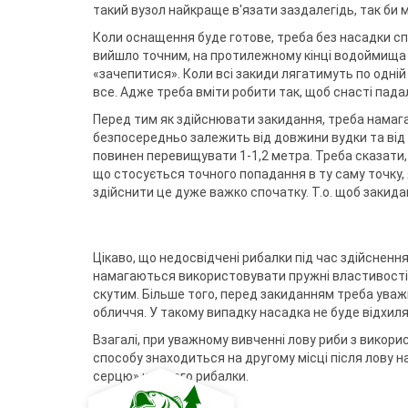
такий вузол найкраще в'язати заздалегідь, так би м
Коли оснащення буде готове, треба без насадки сп
вийшло точним, на протилежному кінці водоймища б
«зачепитися». Коли всі закиди лягатимуть по одній
все. Адже треба вміти робити так, щоб снасті пада
Перед тим як здійснювати закидання, треба намага
безпосередньо залежить від довжини вудки та від 
повинен перевищувати 1-1,2 метра. Треба сказати,
що стосується точного попадання в ту саму точку, 
здійснити це дуже важко спочатку. Т.о. щоб закида
Цікаво, що недосвідчені рибалки під час здійсненн
намагаються використовувати пружні властивості 
скутим. Більше того, перед закиданням треба уважн
обличчя. У такому випадку насадка не буде відхиля
Взагалі, при уважному вивченні лову риби з викор
способу знаходиться на другому місці після лову на
серцю» кожного рибалки.