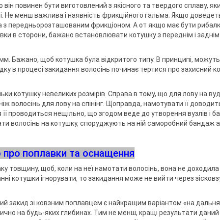
о він повинен бути виготовлений з якісного та твердого сплаву, як
і. Не менш важлива і наявність фрикційного гальма. Якщо доведет
ка з передньорозташованим фрикціоном. А от якщо має бути рибалк
ривки в сторони, бажано встановлювати котушку з переднім і заднім
мм. Бажано, щоб котушка була відкритого типу. В принципі, можуть
адку в процесі закидання волосінь починає тертися про захисний к
ки котушку невеликих розмірів. Справа в тому, що для лову на ву
іж волосінь для лову на спінінг. Щоправда, намотувати її доводит
 її проводиться нещільно, що згодом веде до утворення вузлів і ба
вати волосінь на котушку, споруджують на ній саморобний бандаж 
 про поплавки та оснащення
у товщину, щоб, коли на неї намотати волосінь, вона не доходила
нні котушки ігнорувати, то закидання може не вийти через зісков
ий закид зі ковзним поплавцем є найкращим варіантом «на дальняк»
ично на будь-яких глибинах. Тим не менш, кращі результати даний