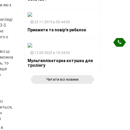
 які з
вигляді
22.11.2019 в 00:44:00
3-5
Прикмети та повір'я рибалок
не
го є
сі ці
12.08.2020 в 10:34:00
я можна
Мультиплікаторна котушка для
ь, то
тролінгу
раще
о
Читати всі новини
сі
биться,
и
.
 в