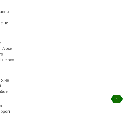
дання
ще не
е
. А ось
то
 не раз.
о. не
і
або в
о
дорогі