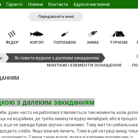
а
Гарантії
Новини
Контакти
Адреси магазинів
Передзвоніть мені
ФІДЕР
КОРОП
ПОПЛАВОК
ЗИМА
ТУРИЗМ
тажу
тажу
жилети
Ящики та коробочки для
Відра
Підсаки
Жерлиці
Стільчик
Арома
Світляки
Мангал
Пінопласт
и
Як ловити вудкою з далеким закиданням
спінінгових снастей
нга
Підсаки
нки
сінь
Садки для фідерного
Ківок
Стіл
Насадки
МОНТАЖІ І ЕЛЕМЕНТИ ОСНАЩЕННЯ
ПО
інінга
Голови підсак
монтажу
лову
Інвентар
Спальник
Ручки підсаків
а для бойлів
ИДАННЯМ
Ящики та коробочки для
ільці
Зимові намети
спінінга
тажу
Садки коропові
фідерного лову
южки, карабіни,
ві
а тримачі
Ящики та коробочки для
ві
Підсадки фідерні
монтажу
спінінгового
коропового лову
дкою з далеким закиданням
Підсаки
ні
Чохли та сумки
Голови підсак
иби, дуже часто на риболовлі з'являються такі моменти, коли доп
южки, карабіни,
ідставок та
Ручки підсаків
Меблі
ісць на водоймах, де треба закинути вудку якнайдалі, або в процесі
ння
Чохли та сумки фідерні
Крісла
, а це не завжди буває зручно і можливо. Тому життя і рибальська
ля поплавця
Столи
ходить слабо. Якщо взагалі личить. Тому в цій ситуації вихід тіль
розрізняють 2 види таких вудок: вудка зі ковзним поплавцем і з