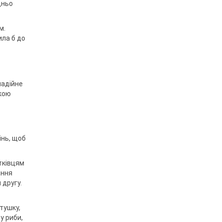
дньо
м.
ила б до
надійне
акою
інь, щоб
атківцям
ання
 другу.
тушку,
у риби,