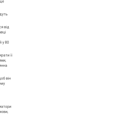
аще
удуть
ся від
авці
й у 80
рати її
ими,
инна
щоб він
ому
я
аматори
мови,