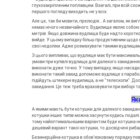
Воблери
Триноги
Джиг-ріг
Сигналізато
Чохли та су
Грузила
глухозакріпленим поплавцем. Взагалі, при всій схожо
Тримачі
Fanatik
спінінгіста
Повідковий матеріал
Підставки т
першого погляду виходить не у всіх.
Відра
Fisher Club
Аксесуари для монтажу
Рід-поди
SinkFish
Але це, так би мовити, прелюдія… А загалом, як виг
Гачки фідерні
Сіта
Підставки
немає нічого незвичайного. Вудилище являє собою 
Бузбари
метрів. Якщо довжина вудлища буде надто короткою
Аксесуари для п
власників
вийде. У цьому випадку більш продуктивним щодо я
свої недоліки. Адже розмахувати такими вудлищами 
З цього випливає, що вудлище має бути максимально
умови при купівлі вудлища для далекого закидання
виконати дуже точно. У тому випадку, якщо насадка
виконати такий закид допоможе вудлище з парабо
підійдуть штекерні вудилища, а не "телескопи". До
закидання. Це теж треба враховувати при виборі т
Як
А якими мають бути котушки для далекого закиданн
котушки інших типів можна засунути кудись подалі
тому найоптимальнішим варіантом буде котушка нев
дешевий варіант такої котушки, то досвідчені рибал
Безинерційна котушка в обов'язковому порядку пов