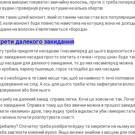
 можна використовувати і звичайну волосінь, проте її треба попере
 вудки і провернув ручку котушки на кілька обертів.
 таких цілей мононіт, який останнім часом стає все популярніши
, коли мононіт буде повністю намотана на котушку, вона не доход
киданні на волосіні з'являтиметься «борода».
крети далекого закидання
гу треба приділяти насадкам. І насамперед до цього відноситься 
час закидання насадка просто злетить з гачка і «грош ціна» буде т
щі насадки для далекого закидання, то до них насамперед можна
хробака, парену пшеницю, горох та подібні до них насадки.
и її необхідно в те саме місце так, щоб за наявності течії поплавок
одовування не слід. А ось для цього треба чітко зафіксувати волос
довування або біля нього.
 рибу на далекий закид. справа легка. Хоча це зовсім не так. Поч
го закидання. Справа в тому, що без звички можна в процесі закид
мати «великих» дров, таку вудку треба відкласти убік і використати
то можна почати розплутувати снасті.
 рибалку? Спочатку треба розібрати вудку та закріпити на ньому ко
еба зав'язати ковзний вузол. Якщо ви вже знайомі з місцем для лов