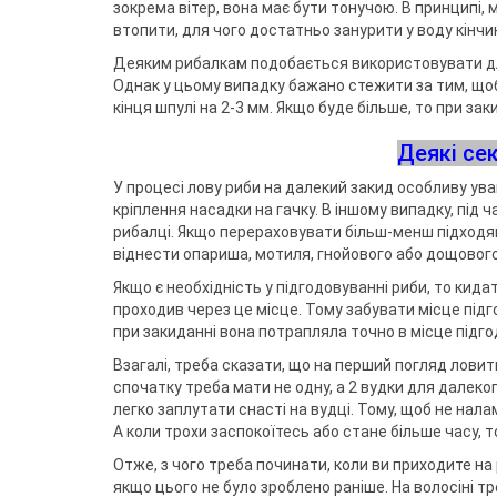
зокрема вітер, вона має бути тонучою. В принципі,
втопити, для чого достатньо занурити у воду кінчик
Деяким рибалкам подобається використовувати для
Однак у цьому випадку бажано стежити за тим, щоб
кінця шпулі на 2-3 мм. Якщо буде більше, то при за
Деякі се
У процесі лову риби на далекий закид особливу ува
кріплення насадки на гачку. В іншому випадку, під 
рибалці. Якщо перераховувати більш-менш підходя
віднести опариша, мотиля, гнойового або дощового 
Якщо є необхідність у підгодовуванні риби, то кидат
проходив через це місце. Тому забувати місце підг
при закиданні вона потрапляла точно в місце підго
Взагалі, треба сказати, що на перший погляд ловити
спочатку треба мати не одну, а 2 вудки для далеко
легко заплутати снасті на вудці. Тому, щоб не нала
А коли трохи заспокоїтесь або стане більше часу, 
Отже, з чого треба починати, коли ви приходите на
якщо цього не було зроблено раніше. На волосіні тр