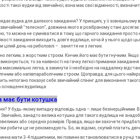
ри клювання
мки
сті такої вудки від звичайної, вона має свої відмінності, визначити
а тримачі
лядає вудка для далекого закидання? У принципі, у її зовнішньому 
звичайний "телескоп", довжина якого в розібраному стані досягає 
, то можна не сумніватися в тому, що гарного закидання просто 
ідставок та
кості закидання виходить довге вудлище, хоча й у нього щодо цьо
цілий день на риболовлі – . заняття не з легких.
 легким, з жорстким строєм. Кінчик його має бути гнучким. Якщо в
 виконуються, то за наявності на гачку легкої приманки закиданн
 максимально легка, а закинути її необхідно на наддалеку відстан
лічним або напівпараболічним строєм. Щоправда, для цього найк
сить непогано показує себе звичайний спінінг для виконання таког
а оснащенні вудилища.
а має бути котушка
я? У будь-якому випадку відповідь одна – лише безінерційними. В
. Звичайно, занадто велика котушка для такого вудлища не знадо
еликих або середніх розмірів. Правда, якщо ви захочете придбат
ки робити це не рекомендують. Бо, як відомо, скупий платить двічі
инна мати 3-4 підшипники, які повинні встановлюватися в ручці та