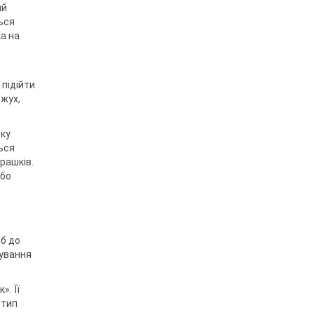
ий
ься
а на
 підійти
ожух,
дку
ься
рашків.
або
 б до
зування
. Її
 тип