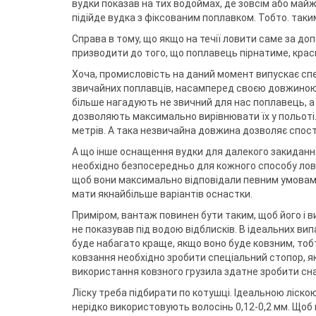
вудки показав на тих водоймах, де зовсім або майже
підійде вудка з фіксованим поплавком. Тобто. таким,
Справа в тому, що якщо на течії ловити саме за доп
призводити до того, що поплавець пірнатиме, кра
Хоча, промисловість на даний момент випускає спе
звичайних поплавців, насамперед своєю довжиною,
більше нагадують не звичний для нас поплавець, а с
дозволяють максимально вирівнювати їх у польоті. А
метрів. А така незвичайна довжина дозволяє спосте
А що інше оснащення вудки для далекого закидання
необхідно безпосередньо для кожного способу лову. 
щоб вони максимально відповідали певним умовам 
мати якнайбільше варіантів оснастки.
Приміром, вантаж повинен бути таким, щоб його і ви
не показував під водою відблисків. В ідеальних ви
буде набагато краще, якщо воно буде ковзним, тобт
ковзання необхідно зробити спеціальний стопор, яки
використання ковзного грузила здатне зробити сн
Ліску треба підбирати по котушці. Ідеальною ліско
нерідко використовують волосінь 0,12-0,2 мм. Щоб 