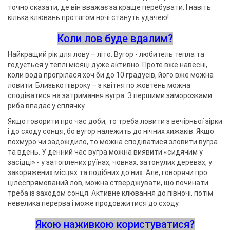
точно сказати, де він вважає за краще перебувати. І навіть
кілька клювань протягом ночі стануть удачею!
Коли лов буде вдалим?
Найкращий рік для лову – літо. Вугор - любитель тепла та
годується у теплі місяці дуже активно. Проте вже навесні,
коли вода прогрілася хоч би до 10 градусів, його вже можна
ловити. Близько півроку – з квітня по жовтень можна
сподіватися на затримання вугра. З першими заморозками
риба впадає у сплячку.
Якщо говорити про час доби, то треба ловити з вечірньої зірки
і до сходу сонця, бо вугор належить до нічних хижаків. Якщо
похмуро чи задождило, то можна сподіватися зловити вугра
та вдень. У денний час вугра можна виявити «сидячим у
засідці» - у затоплених руїнах, човнах, затонулих деревах, у
закоряжених місцях та подібних до них. Але, говорячи про
цілеспрямований лов, можна стверджувати, що починати
треба із заходом сонця. Активне клювання до півночі, потім
невелика перерва і може продовжитися до сходу.
Якою наживкою користуватися?