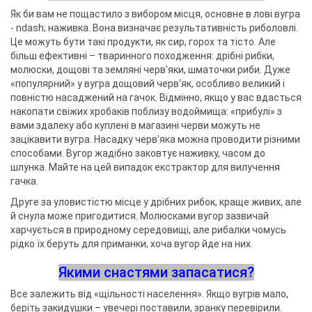
Як би вам не пощастило з вибором місця, основне в лові вугра
- ndash; наживка. Вона визначає результативність риболовлі.
Це можуть бути такі продукти, як сир, горох та тісто. Але
більш ефективні – тваринного походження: дрібні рибки,
молюски, дощові та земляні черв'яки, шматочки риби. Дуже
«популярний» у вугра дощовий черв'як, особливо великий і
повністю насаджений на гачок. Відмінно, якщо у вас вдасться
накопати свіжих хробаків поблизу водоймища: «прибулі» з
вами здалеку або куплені в магазині черви можуть не
зацікавити вугра. Насадку черв'яка можна проводити різними
способами. Вугор жадібно заковтує наживку, часом до
шлунка. Майте на цей випадок екстрактор для вилучення
гачка.
Друге за уловистістю місце у дрібних рибок, краще живих, але
й снула може пригодитися. Молюсками вугор зазвичай
харчується в природному середовищі, але рибалки чомусь
рідко їх беруть для приманки, хоча вугор йде на них.
Якими снастями запасатися?
Все залежить від «щільності населення». Якщо вугрів мало,
беріть закидушки – увечері поставили, зранку перевірили.