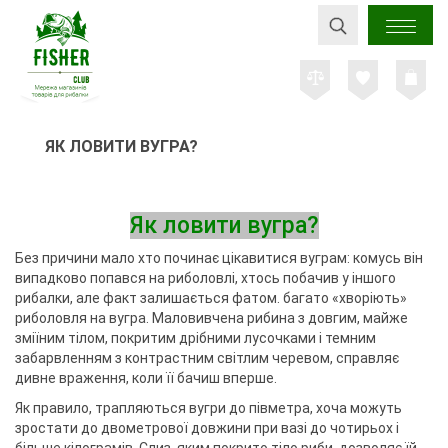
ЯК ЛОВИТИ ВУГРА?
Як ловити вугра?
Без причини мало хто починає цікавитися вуграм: комусь він
випадково попався на риболовлі, хтось побачив у іншого
рибалки, але факт залишається фатом. багато «хворіють»
риболовля на вугра. Маловивчена рибина з довгим, майже
зміїним тілом, покритим дрібними лусочками і темним
забарвленням з контрастним світлим черевом, справляє
дивне враження, коли її бачиш вперше.
Як правило, трапляються вугри до півметра, хоча можуть
зростати до двометрової довжини при вазі до чотирьох і