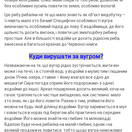
більше кілограмів. Слиз, яким покрито тіло риби, дозволяє їй
без особливих зусиль повзти по землі, особливо вологій.
Цю рибу рибалки не те що мало знають як об'єкт видобутку –
її навіть мало хто бачив! Специфічні особливості вугра
визначають особливий підхід до лову. Є водоймища, де його
щільність досить висока, і ловити цю змієподібну рибину
простіше. Але в більшості водойм це досить рідкісна риба,
занесена в багатьох країнах до Червоної книги.
Куди вирушати за вугром?
Незважаючи на те, що вугор рідко зустрічається, жити він
може і на течії, і в стоячій воді, у водоймі з мулистим і піщаним
дном. Річки, озера, ставки – йому взагалі все одно де
мешкати! Сира погода сприяє його подорожам» з однієї
водойми до іншої. Ареал поширення досить великий, хоча на
гачок трапляється частіше випадково, ніж системно: мало
хто знає, як і де його ловити. Разом з тим, упіймати його
можна на будь-якій ділянці водойми. Вугор заривається в мул
і ховається в норах під берегом або практично на середині
водойми. Його можна знайти на глибині та мілководді.
Вдалою буде нічна рибалка на малій глибині, однак і на
великій продовжує ловитися. тобто щодо вугра неможливо