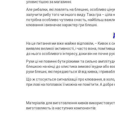
Воблери
Триноги
Джиг-ріг
Сигналізато
уловистішою за магазинні.
Чохли та су
Грузила
Тримачі
Fanatik
спінінгіста
Повідковий матеріал
Підставки т
Але рибалки, які ловлять на блешню, особливо ціную
Відра
Fisher Club
Аксесуари для монтажу
Рід-поди
залучити рибу того чи іншого виду. Така гра – ціла
SinkFish
Гачки фідерні
Сіта
Підставки
потрібна особливо чутлива снасть, найбільш важли
Бузбари
клювання і визначає характер гри блешні.
Аксесуари для п
власників
На це питання ми вже майже відповіли, – Кивок є 
виявляє великої активності, і часто вона, помітивш
до нього особливого інтересу, доки він не почне ру
Рухи ці не повинні бути різкими та сильно ампліту
блешкою ​​на кінці до хлистика зимової вудки або вза
рухи блешні, які передаються їй від кивка, і прива
Що ж стосується сигналізації про клювання, в холо
при лові на поплавок її можна не помітити. А добр
Матеріалів для виготовлення кивків використовуєть
виготовляють із наступних компонентів: