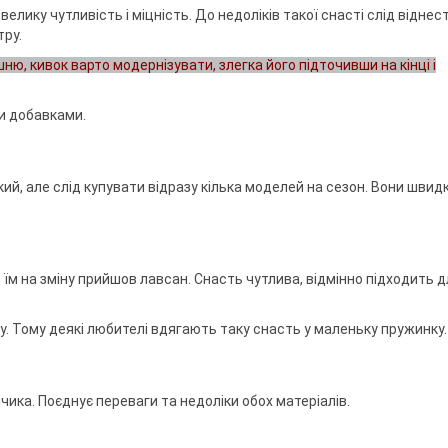
елику чутливість і міцність. До недоліків такої снасті слід віднест
тру.
ю, кивок варто модернізувати, злегка його підточивши на кінці і
и добавками.
ий, але слід купувати відразу кілька моделей на сезон. Вони швид
їм на зміну прийшов лавсан. Снасть чутлива, відмінно підходить д
у. Тому деякі любителі вдягають таку снасть у маленьку пружинку.
чика. Поєднує переваги та недоліки обох матеріалів.