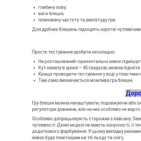
глибину лову;
вага блешні;
плановану частоту та амплітуду гри.
Для дрібних блешень підходять короткі чутливі кив
Просте тестування зробити нескладно:
На розташований горизонтально кивок підвішує
Кут нахилу в ідеалі – 45 градусів, можна підняти 
Краще проводити тестування у воді у пластмасо
Там само визначається можлива гра блешні.
Доро
Гру блешні можна налаштувати, подовжуючи або ск
регулятори довжини, але на них особливо не варто 
Особливо допрацьовують сторожки з лавсану. Зазв
чутливості. Деякі моделі не мають конусності, її т
додаткового фарбування. У цьому випадку рекоменду
кивок буде помітнішим на тлі льоду та снігу.