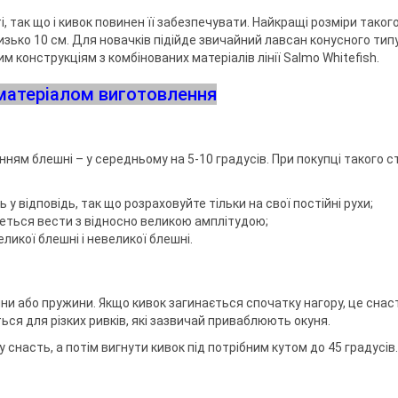
, так що і кивок повинен її забезпечувати. Найкращі розміри таког
зько 10 см. Для новачків підійде звичайний лавсан конусного типу
 конструкціям з комбінованих матеріалів лінії Salmo Whitefish.
 матеріалом виготовлення
ням блешні – у середньому на 5-10 градусів. При покупці такого 
у відповідь, так що розраховуйте тільки на свої постійні рухи;
деться вести з відносно великою амплітудою;
еликої блешні і невеликої блешні.
ни або пружини. Якщо кивок загинається спочатку нагору, це снас
ться для різких ривків, які зазвичай приваблюють окуня.
насть, а потім вигнути кивок під потрібним кутом до 45 градусів.