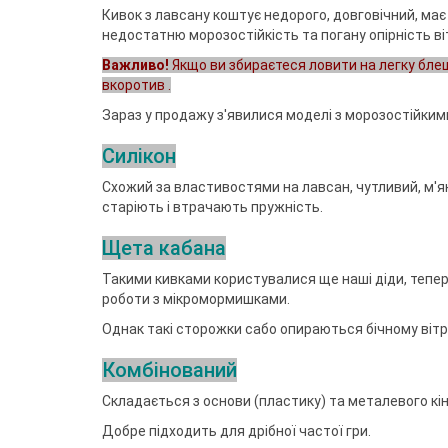
Кивок з лавсану коштує недорого, довговічний, має в
недостатню морозостійкість та погану опірність ві
Важливо!
Якщо ви збираєтеся ловити на легку блешн
вкоротив .
Зараз у продажу з'явилися моделі з морозостійким
Силікон
Схожий за властивостями на лавсан, чутливий, м'як
старіють і втрачають пружність.
Щета кабана
Такими кивками користувалися ще наші діди, тепер 
роботи з мікромормишками.
Однак такі сторожки сабо опираються бічному вітр
Комбінований
Складається з основи (пластику) та металевого кін
Добре підходить для дрібної частої гри.