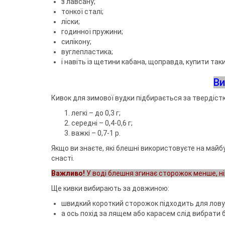
з лавсану;
тонкої сталі;
ліски;
годинної пружини;
силікону;
вуглепластика;
і навіть із щетини кабана, щоправда, купити т
Ви
Кивок для зимової вудки підбирається за твердіст
легкі – до 0,3 г;
середні – 0,4-0,6 г;
важкі – 0,7-1 р.
Якщо ви знаєте, які блешні використовуєте на майб
снасті.
Важливо!
У воді блешня згинає сторожок менше, ніж 
Ще кивки вибирають за довжиною:
швидкий короткий сторожок підходить для лову 
а ось похід за лящем або карасем слід вибрати 