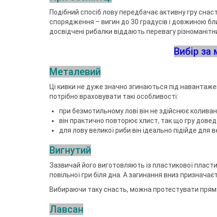
Подібний спосіб лову передбачає активну гру снасті
спорядження – вигин до 30 градусів і довжиною бли
досвідчені рибалки віддають перевагу різноманітним
Вибір за
Металевий
Ці кивки не дуже значно згинаються під навантажен
потрібно враховувати такі особливості:
при безмотильному лові він не здійснює коливань 
він практично повторює хлист, так що гру дове
для лову великої риби він ідеально підійде для в
Вигнутий
Зазвичай його виготовляють із пластикової пласти
повільної гри біля дна. А загинання вниз призначає
Вибираючи таку снасть, можна протестувати пряму с
Лавсан