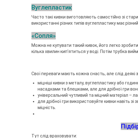
Вуглепластик
Часто такі кивки виготовляють самостійно зі старих
використанні різних типів вуглепластику має різний
«Сопля»
Можна не купувати такий кивок, його легко зробит
кілька хвилин кип'ятиться у воді. Потім трубка вий
Свої переваги мають кожна снасть, але слід деякі з
міцніші кивки з металу, вуглепластику або годи
насадками та блешками, але для дрібної гри вон
універсальний чутливий та міцний матеріал – лавс
для дрібної гри використовуйте кивки навіть зі з
міцність.
Підбі
Тут слід враховувати: