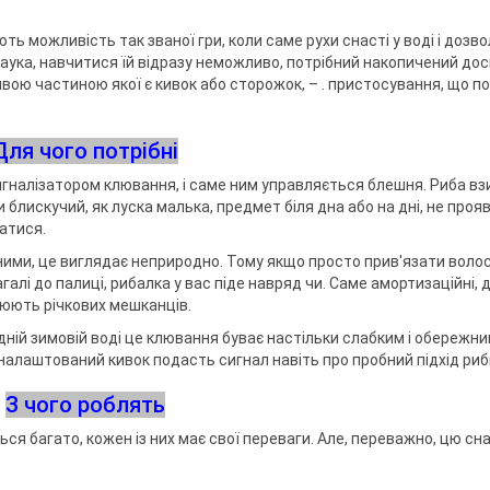
ри клювання
мки
а тримачі
ть можливість так званої гри, коли саме рухи снасті у воді і дозв
 наука, навчитися їй відразу неможливо, потрібний накопичений досв
вою частиною якої є кивок або сторожок, – . пристосування, що п
ідставок та
Для чого потрібні
сигналізатором клювання, і саме ним управляється блешня. Риба вз
и блискучий, як луска малька, предмет біля дна або на дні, не про
хатися.
дними, це виглядає неприродно. Тому якщо просто прив'язати волос
галі до палиці, рибалка у вас піде навряд чи. Саме амортизаційні, д
блюють річкових мешканців.
дній зимовій воді це клювання буває настільки слабким і обережни
е налаштований кивок подасть сигнал навіть про пробний підхід риб
З чого роблять
ся багато, кожен із них має свої переваги. Але, переважно, цю сн