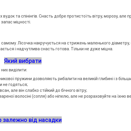
 вудок та спінінгів. Снасть добре протистоїть вітру, морозу, але п
 запас міцності.
и самому. Лісочка накручується на стрижень маленького діаметру,
мається і надчутлива снасть готова. Тільки не дуже міцна.
Який вибрати
 них виділити:
нникової пружини дозволяють рибалити на великій глибині і з біль
и не годяться;
ан, але він слабко стійкий до бічного вітру;
вареної волосіні (сопля) або ніпелю, але не розраховуйте на їхню в
р залежно від насадки