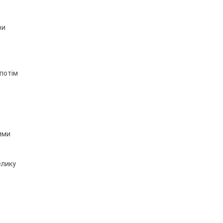
ри
 потім
шими
елику