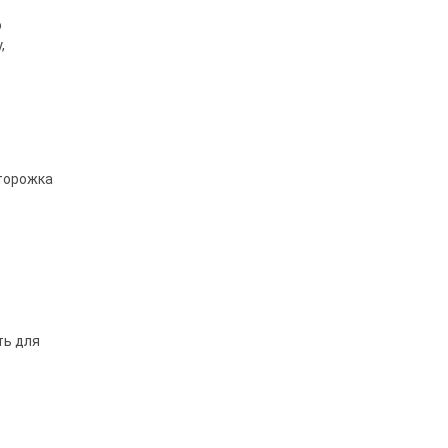
о
,
сторожка
ть для