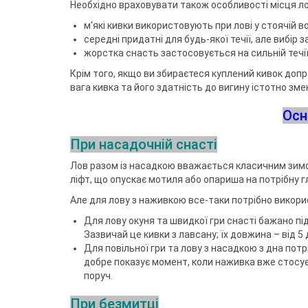
Необхідно враховувати також особливості місця ло
м'які кивки використовують при лові у стоячій во
середні придатні для будь-якої течії, але вибір
жорстка снасть застосовується на сильній течії 
Крім того, якщо ви збираєтеся куплений кивок допр
вага кивка та його здатність до вигину істотно зм
Осн
При насадочній снасті
Лов разом із насадкою вважається класичним зимо
ліфт, що опускає мотиля або опариша на потрібну г
Але для лову з наживкою все-таки потрібно викори
Для лову окуня та швидкої гри снасті бажано під
Зазвичай це кивки з лавсану; їх довжина – від 5 
Для повільної гри та лову з насадкою з дна потр
добре показує момент, коли наживка вже стосує
поруч.
При безмитці