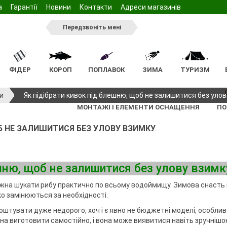
а
Гарантії
Новини
Контакти
Адреси магазинів
Передзвоніть мені
ФІДЕР
КОРОП
ПОПЛАВОК
ЗИМА
ТУРИЗМ
тажу
тажу
жилети
Ящики та коробочки для
Відра
Підсаки
Жерлиці
Стільчик
Арома
Світляки
Мангал
Пінопласт
и
Як підібрати кивок під блешню, щоб не залишитися без улов
спінінгових снастей
нга
Підсаки
нки
сінь
Садки для фідерного
Ківок
Стіл
Насадки
МОНТАЖІ І ЕЛЕМЕНТИ ОСНАЩЕННЯ
ПО
інінга
Голови підсак
монтажу
лову
Інвентар
Спальник
Ручки підсаків
а для бойлів
ОБ НЕ ЗАЛИШИТИСЯ БЕЗ УЛОВУ ВЗИМКУ
Ящики та коробочки для
ільці
Зимові намети
спінінга
тажу
Садки коропові
фідерного лову
южки, карабіни,
ві
а тримачі
Ящики та коробочки для
ві
Підсадки фідерні
монтажу
спінінгового
коропового лову
ешню, щоб не залишитися без улову взимк
Підсаки
ні
Чохли та сумки
Голови підсак
можна шукати рибу практично по всьому водоймищу. Зимова снасть
южки, карабіни,
ідставок та
Ручки підсаків
Меблі
гко замінюються за необхідності.
ння
Чохли та сумки фідерні
Крісла
ля поплавця
штувати дуже недорого, хоч і є явно не бюджетні моделі, особлив
Столи
а виготовити самостійно, і вона може виявитися навіть зручнішою