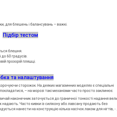
ки, для блешень і балансувань – важкі.
Підбір тестом
ться блешня.
і до 60 градусів.
вій прозорій пляшці.
бка та налаштування
орочуючи сторожок. На деяких магазинних моделях є спеціальні
покладатися, – на морозі такі механізми часто просто заклинює.
ичай наконечник заточується до граничної тонкості надання вел
еж надають. Часто кивки із силікону або лавсану продають без
ється нанести на конструкцію кілька насічок лаком для нігтів, - .