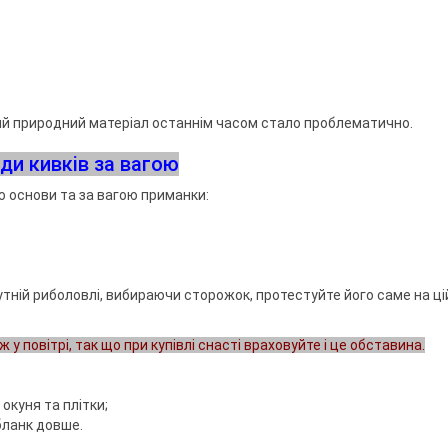
акий природний матеріал останнім часом стало проблематично.
ди кивків за вагою
ю основи та за вагою приманки:
утній риболовлі, вибираючи сторожок, протестуйте його саме на ці
у повітрі, так що при купівлі снасті враховуйте і це обставина.
окуня та плітки;
бланк довше.