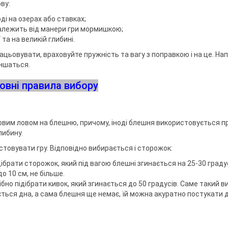
ву:
ді на озерах або ставках;
 залежить від манери гри мормишкою;
та на великій глибині.
ацьовувати, враховуйте пружність та вагу з поправкою і на це. На
еншаться.
овні правила вибору
вим ловом на блешню, причому, іноді блешня використовується п
либину.
стовувати гру. Відповідно вибирається і сторожок:
ібрати сторожок, який під вагою блешні згинається на 25-30 градус
до 10 см, не більше.
ібно підібрати кивок, який згинається до 50 градусів. Саме такий в
ться дна, а сама блешня ще немає, їй можна акуратно постукати 