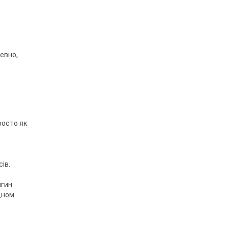
певно,
росто як
ів.
игин
дном