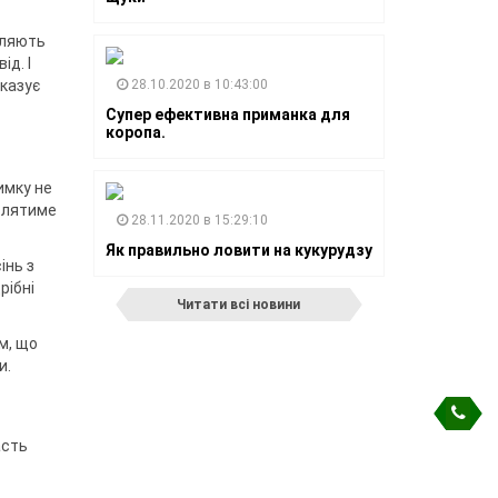
оляють
ід. І
оказує
28.10.2020 в 10:43:00
Супер ефективна приманка для
коропа.
имку не
являтиме
28.11.2020 в 15:29:10
Як правильно ловити на кукурудзу
інь з
рібні
Читати всі новини
м, що
и.
асть