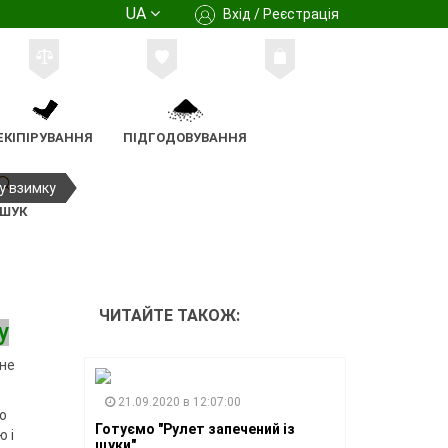
UA
Вхід / Реєстрація
ЕКІПІРУВАННЯ
ПІДГОДОВУВАННЯ
у взимку
ШУК
ЧИТАЙТЕ ТАКОЖ:
у
 не
21.09.2020 в 12:07:00
о
Готуємо "Рулет запечений із
 і
щуки"