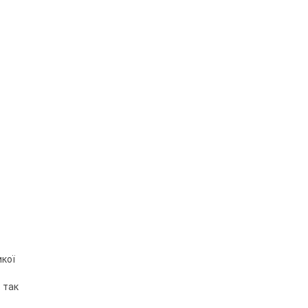
икої
 так