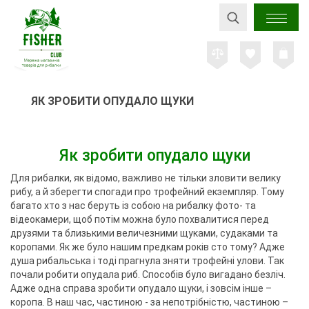
ЯК ЗРОБИТИ ОПУДАЛО ЩУКИ
Як зробити опудало щуки
Для рибалки, як відомо, важливо не тільки зловити велику
рибу, а й зберегти спогади про трофейний екземпляр. Тому
багато хто з нас беруть із собою на рибалку фото- та
відеокамери, щоб потім можна було похвалитися перед
друзями та близькими величезними щуками, судаками та
коропами. Як же було нашим предкам років сто тому? Адже
душа рибальська і тоді прагнула зняти трофейні улови. Так
почали робити опудала риб. Способів було вигадано безліч.
Адже одна справа зробити опудало щуки, і зовсім інше –
коропа. В наш час, частиною - за непотрібністю, частиною –