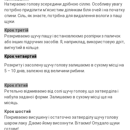
Натираємо голову зсередини дрібною сіллю. Особливу увагу
потрібно приділити м'ясистим ділянкам біля очей і на початку
спини. Сіль, як знаєте, потрібна для видалення вологи з пащі
щуки.
Крок третій
Розкриваємо щучу пащу і встановлюємо розпірки з паличок
або інших підручних засобів. Я, наприклад, використовую дріт,
вигнутий в кільце.
Крок четвертий
Розкриту і засолену щучу голову залишаємо в сухому місці на
5 – 10 днів, залежно від величини рибини.
Крок п'ятий
Ретельно відмиваємо від солі щучу голову, що затверділа і
набула заданої форми. Залишаємо в сухому місці ще на
місяць.
Крок шостий
Покриваємо висушену і остаточно затверділу щучу голову
шаром лаку. Даємо йому висохнути. Вітаємо! Опудало щуки
готове!