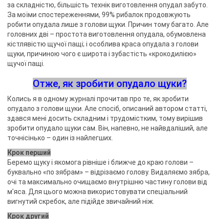
за складністю, більшість технік виготовлення опудал забуто.
За моїми спостереженнями, 99% рибалок продовжують
робити опудала лише з голови щуки. Причин тому багато. Але
головних дві – простота виготовлення опудала, обумовлена ​​
кістлявістю щучої пащі; і особлива краса опудала з голови
щуки, причиною чого є широта і зубастість «крокодилією»
щучої пащі.
Отже, як зробити опудало щуки?
Колись я в одному журналі прочитав про те, як зробити
опудало з голови щуки. Але спосіб, описаний автором статті,
здався мені досить складним і трудомістким, тому вирішив
зробити опудало щуки сам. Він, напевно, не найвдаліший, але
точнісінько – один із найлегших.
Крок перший
Беремо щуку і якомога рівніше і ближче до краю голови –
буквально «по зябрам» – відрізаємо голову. Видаляємо зябра,
очі та максимально очищаємо внутрішню частину голови від
м'яса. Для цього можна використовувати спеціальний
вигнутий скребок, але підійде звичайний ніж.
Крок другий