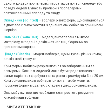
одного до двох пропелерів, які розташовуються спереду або
позаду моделі. Бувають пропери з пропелерами
розташованими і спереду та ззаду.
Складники (Jointed)
– воблери різних форм, що складаються
з двох або кількох частин, з'єднаних між собою за принципом
шарніра.
Свімбейт (Swim Bait)
– моделі, виготовлені з м'якого
матеріалу, складені з декількох частин, з'єднаних за
принципом шарніра.
Цікада (Cicada)
– моделі воблерів, що імітують різних комах,
рачків, жаб, гризунів.
Крім форми воблери розрізняються за забарвленням та
розмірами. Кожна з моделей може бути представлена ​​в
різних варіантах фарбування та різного розміру від 3 до 20 см.
Крім основних видів воблерів існують, так би мовити,
проміжні форми моделей, складені з двох основних видів.
Ось, мабуть, і все, що необхідно для простого розуміння
класифікації воблерів.
ЧИТАЙТЕ ТАКОЖ: