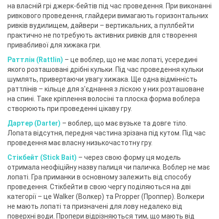
на власній грі джерк-бейтів під час проведення. При виконанні
ривкового проведення, глайдери вимагають горизонтальних
ривків вудилищем, дайвери – вертикальних, а пуллбейти
практично не потребують активних ривків для створення
привабливої ​​для хижака гри.
Раттлін (Rattlin)
– це воблер, що не має лопаті, усередині
якого розташовані дрібні кульки. Під час проведення кульки
шумлять, привертаючи увагу хижака. Ще одна відмінність
раттлінів – кільце для з'єднання з ліскою у них розташоване
на спині. Таке кріплення волосіні та плоска форма воблера
створюють при проведенні цікаву гру.
Дартер (Darter)
– воблер, що має вузьке та довге тіло.
Лопата відсутня, передня частина зрізана під кутом. Під час
проведення має власну низькочастотну гру.
Стікбейт (Stick Bait)
– через свою форму ця модель
отримала неофіційну назву палиця чи паличка. Воблер не має
лопаті. Гра приманки в основному залежить від способу
проведення. Стікбейти в свою чергу поділяються на дві
категорії – це Walker (Волкер) та Propper (Проппер). Волкери
не мають лопаті та призначені для лову недалеко від
поверхні води. Пропери відрізняються тим, що мають від