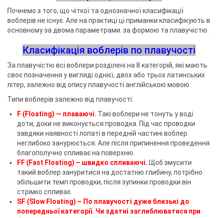
Почнемо з того, що чіткої та однозначної класифікації
воблерів не існує. Але на практиці ці приманки класифікують в
основному за двома параметрами. за формою та плавучістю.
Класифікація воблерів по плавучості
За плавучістю всі воблери розділені на 8 категорій, які мають
своє позначення у вигляді однієї, двох або трьох латинських
літер, залежно від опису плавучості англійською мовою.
Типи воблерів залежно від плавучості:
F (Floating) — плаваючі.
Такі воблери не тонуть у воді
доти, доки не виконується проводка. Під час проводки
завдяки наявності лопаті в передній частині воблер
неглибоко занурюється. Але після припинення проведення
благополучно спливає на поверхню.
FF (Fast Floating) – швидко спливаючі.
Щоб змусити
такий воблер зануритися на достатню глибину, потрібно
збільшити темп проводки, після зупинки проводки він
стрімко спливає.
SF (Slow Floating) – По плавучості дуже близькі до
попередньої категорії. Чи здатні заглиблюватися при