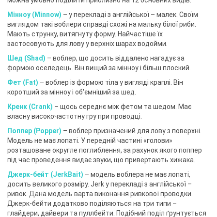
можна умовно поділити приблизно на 12 основних видів:
Мінноу (Minnow)
– у перекладі з англійської – малек. Своїм
виглядом такі воблери справді схожі на мальку білої риби.
Мають струнку, витягнуту форму. Найчастіше їх
застосовують для лову у верхніх шарах водойми.
Шед (Shad)
– воблер, що досить віддалено нагадує за
формою оселедець. Він вищий за мінноу і більш плоский.
Фет (Fat)
– воблер із формою тіла у вигляді краплі. Він
коротший за мінноу і об'ємніший за шед.
Кренк (Crank)
– щось середнє між фетом та шедом. Має
власну високочастотну гру при проводці.
Поппер (Popper)
– воблер призначений для лову з поверхні.
Модель не має лопаті. У передній частині «голови»
розташоване округле поглиблення, за рахунок якого поппер
під час проведення видає звуки, що привертають хижака.
Джерк-бейт (JerkBait)
– модель воблера не має лопаті,
досить великого розміру. Jerk у перекладі з англійської –
ривок. Дана модель варта виконання ривкової проводки.
Джерк-бейти додатково поділяються на три типи –
глайдери, дайвери та пуллбейти. Подібний поділ ґрунтується