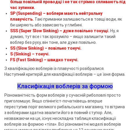
більш повільній проводці і не так стрімко спливають під
час зупинки.
SP (Suspending) – воблери мають нейтральну
плавучість.
Такі приманки залишаються в товщі води, як
би ширяють або зависають у глибині.
SSS (Super Slow Sinking) – дуже повільно тонущі.
Ну, я
думаю, тут все і так зрозуміло – якщо залишити такий
воблер без руху, він тоне, але дуже повільно.
SS (Slow Sinking) – повільно тонучі.
S (Sinking) – тонучі.
FS (Fast Sinking) – швидко тонучі.
З кваліфікацією воблерів із плавучості розібралися.
Наступний критерій для кваліфікації воблерів – це їхня форма.
Класифікація воблерів за формою
Різноманітність форм воблерів у сучасній риболовлі просто
приголомшує. Якщо спінінгіст-початківець вперше
переступив поріг великого рибальського магазину, то вітрина
з воблерами здатна звалити його в повний ступор. Але,
незважаючи на це, існує нескладна таблиця класифікації
воблерів за формою «тіла». Всі різноманітні моделі воблерів