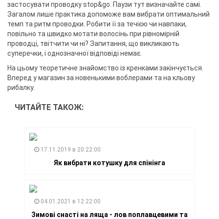
застосувати проводку stop&go. Паузи тут визначайте самі.
Загалом лише практика допоможе вам вибрати оптимальний
темп та ритм проводки. Робити її за течією чи навпаки,
повільно та швидко мотати волосінь при рівномірній
проводці, твітчити чи ні? Запитання, що викликають
суперечки, і однозначної відповіді немає.
На цьому теоретичне знайомство із кренками закінчується.
Вперед у магазин за новенькими воблерами та на кльову
рибалку.
ЧИТАЙТЕ ТАКОЖ:
17.11.2019 в 20:22:00
Як вибрати котушку для спінінга
04.01.2021 в 12:22:00
Зимові снасті на ляща - лов поплавцевими та