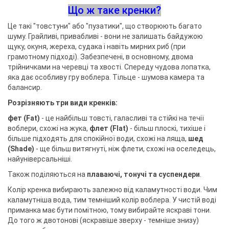
Що ж таке кренки?
Це такі "товстуни" або "пузатики", що створюють багато
шуму. Грайливі, привабливі - вони не залишать байдужою
щуку, окуня, жереха, судака і навіть мирних риб (при
грамотному підході). Забезпечені, в основному, двома
трійничками на черевці та хвості. Спереду чудова лопатка,
яка дає особливу гру воблера. Тільце - шумова камера та
балансир.
Розрізняють три види кренків:
фет (Fat)
- це найбільш товсті, галасливі та стійкі на течії
воблери, схожі на жука,
флет (Flat)
- більш плоскі, тихіше і
більше підходять для спокійної води, схожі на ляща,
шед
(Shade)
- ще більш витягнуті, ніж флети, схожі на оселедець,
найуніверсальніші.
Також поділяються на
плаваючі, тонучі та суспендери
.
Колір кренка вибирають залежно від каламутності води. Чим
каламутніша вода, тим темніший колір воблера. У чистій воді
приманка має бути помітною, тому вибирайте яскраві тони.
До того ж двотонові (яскравіше зверху - темніше знизу)