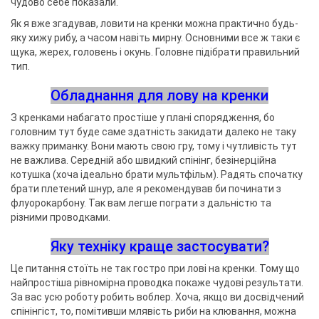
чудово себе показали.
Як я вже згадував, ловити на кренки можна практично будь-
яку хижу рибу, а часом навіть мирну. Основними все ж таки є
щука, жерех, головень і окунь. Головне підібрати правильний
тип.
Обладнання для лову на кренки
З кренками набагато простіше у плані спорядження, бо
головним тут буде саме здатність закидати далеко не таку
важку приманку. Вони мають свою гру, тому і чутливість тут
не важлива. Середній або швидкий спінінг, безінерційна
котушка (хоча ідеально брати мультфільм). Радять спочатку
брати плетений шнур, але я рекомендував би починати з
флуорокарбону. Так вам легше пограти з дальністю та
різними проводками.
Яку техніку краще застосувати?
Це питання стоїть не так гостро при лові на кренки. Тому що
найпростіша рівномірна проводка покаже чудові результати.
За вас усю роботу робить воблер. Хоча, якщо ви досвідчений
спінінгіст, то, помітивши млявість риби на клювання, можна